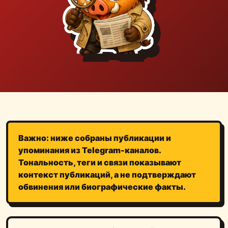
Важно: ниже собраны публикации и
упоминания из Telegram-каналов.
Тональность, теги и связи показывают
контекст публикаций, а не подтверждают
обвинения или биографические факты.