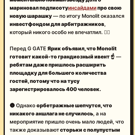
мариновал подписоту
инсайдами
про свою
новую шарашку
— по итогу Monolit оказался
инвестфондом для арбитражников
,
который никого особо не впечатлил. 🤷‍♂️
Перед G GATE
Ярик объявил, что Monolit
готовит какой-то грандиозный ивент
☝️
—
ребятам даже
пришлось расширить
площадку
для большего количества
гостей, потому что на тусу
зарегистрировалось
400 человек
.
🌚 Однако
орбетражные шепчутся, что
никакого аншлага не случилось
, а на
мероприятие пришло очень мало людей, что
также доказывают
сторьки с полупустым