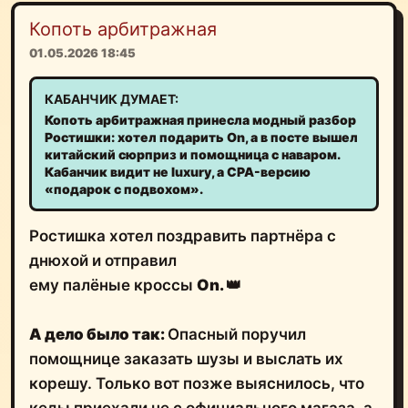
Копоть арбитражная
01.05.2026 18:45
КАБАНЧИК ДУМАЕТ:
Копоть арбитражная принесла модный разбор
Ростишки: хотел подарить On, а в посте вышел
китайский сюрприз и помощница с наваром.
Кабанчик видит не luxury, а CPA-версию
«подарок с подвохом».
Ростишка хотел поздравить партнёра с
днюхой и отправил
ему палёные кроссы
On.
👑
А дело было так:
Опасный поручил
помощнице заказать шузы и выслать их
корешу. Только вот позже выяснилось, что
кеды приехали не с официального магаза, а