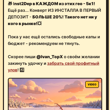
🎁 I
nst2Dep в КАЖДОМ из этих гео - 5к1!
Ещё раз... Конверт ИЗ ИНСТАЛЛА В ПЕРВЫЙ
ДЕПОЗИТ -
БОЛЬШЕ 20%!
Такого нет ни у
кого в рынке!
💥
Пока у нас ещё остались свободные капы и
бюджет - рекомендуем не тянуть.
Скорее пиши
@Ivan_TopX
о своём желании
закинуть удочку и
забрать свой профитный
улов
! 2️⃣