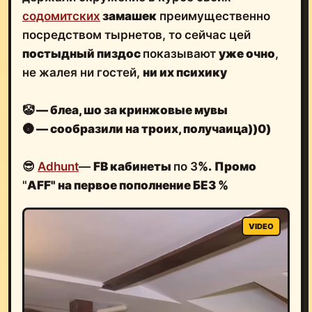
содомитских
замашек
преимущественно
посредством тырнетов, то сейчас цей
постыдный пиздос
показывают
уже очно
,
не жалея ни гостей,
ни их психику
🤡
— блеа, шо за кринжовые мувы
🌚
— сообразили на троих, получаица))0)
😎
Adhunt
—
FB кабинеты
по 3
%.
Промо
"
AFF" на первое пополнение БЕЗ %