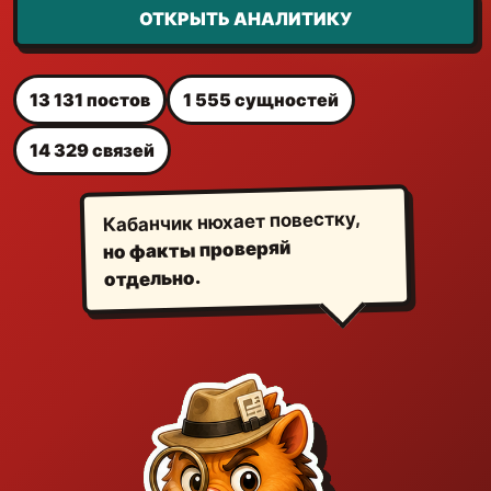
ОТКРЫТЬ АНАЛИТИКУ
13 131 постов
1 555 сущностей
14 329 связей
Кабанчик нюхает повестку,
но факты проверяй
отдельно.