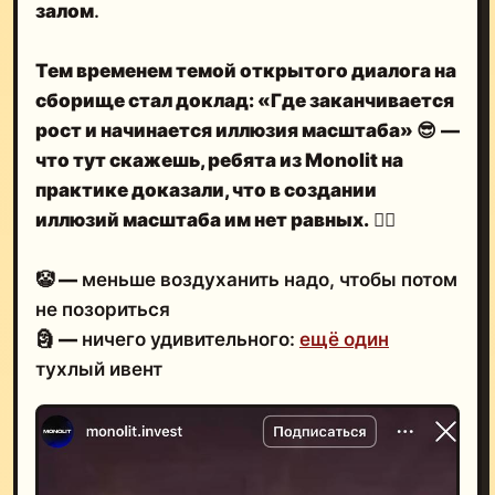
залом
.
Тем временем темой открытого диалога на
сборище стал доклад:
«Где заканчивается
рост и начинается иллюзия масштаба»
😎
—
что тут скажешь, ребята из Monolit
на
практике доказали, что в создании
иллюзий масштаба
им нет равных.
🤦‍♂️
🤡
—
меньше воздуханить надо, чтобы потом
не позориться
🗿
—
ничего удивительного:
ещё один
тухлый ивент