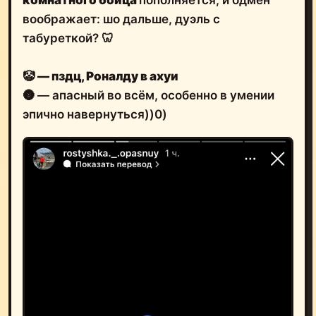
комнатного бойца
пополняется, и одмен
воображает: шо дальше, дуэль с
табуреткой? 🦷
🤡
— пздц, Роналду в ахуи
🌚 — апасный во всём, особенно в умении
эпично навернуться))0)