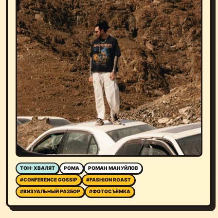
ТОН: ХВАЛЯТ
РОМА
РОМАН МАНУЙЛОВ
#CONFERENCE GOSSIP
#FASHION ROAST
#ВИЗУАЛЬНЫЙ РАЗБОР
#ФОТОСЪЁМКА