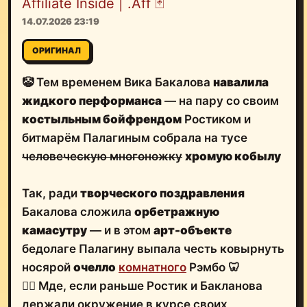
Affiliate Inside | .Aff 🃏
14.07.2026 23:19
ОРИГИНАЛ
🤡 Тем временем Вика Бакалова
навалила
жидкого перформанса
— на пару со своим
костыльным бойфрендом
Ростиком и
битмарём Палагиным собрала на тусе
человеческую многоножку
хромую кобылу
Так, ради
творческого поздравления
Бакалова сложила
орбетражную
камасутру
— и в этом
арт-объекте
бедолаге Палагину выпала честь ковырнуть
носярой
очелло
комнатного
Рэмбо
🦷
🚶‍♂️ Мде, если раньше Ростик и Бакланова
держали окружение в курсе своих