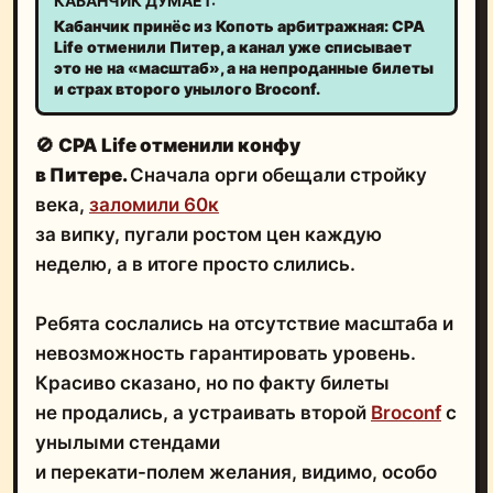
КАБАНЧИК ДУМАЕТ:
Кабанчик принёс из Копоть арбитражная: CPA
Life отменили Питер, а канал уже списывает
это не на «масштаб», а на непроданные билеты
и страх второго унылого Broconf.
🚫
CPA Life отменили конфу
в Питере.
Сначала орги обещали стройку
века,
заломили 60к
за випку, пугали ростом цен каждую
неделю, а в итоге просто слились.
Ребята сослались на отсутствие масштаба и
невозможность гарантировать уровень.
Красиво сказано, но по факту билеты
не продались, а устраивать второй
Broconf
с
унылыми стендами
и перекати-полем желания, видимо, особо