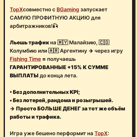
TopX
совместно с
BGaming
запускает
САМУЮ ПРОФИТНУЮ АКЦИЮ для
арбитражников!🎣
Льешь трафик
на 🇲🇾 Малайзию, 🇨🇴
Колумбию или 🇦🇷 Аргентину
→
через игру
Fishing Time
=
получаешь
ГАРАНТИРОВАННЫЕ +15%
К СУММЕ
ВЫПЛАТЫ
до конца лета.
• Без дополнительных KPI;
• Без лотерей, рандома и розыгрышей.
→
Просто БОЛЬШЕ ДЕНЕГ за тот же объём
работы и трафика.
Игра уже бешено перформит на
TopX
: