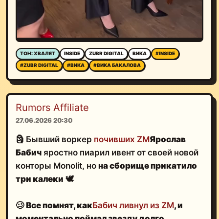
ТОН: ХВАЛЯТ
INSIDE
ZUBR DIGITAL
ВИКА
#INSIDE
#ZUBR DIGITAL
#ВИКА
#ВИКА БАКАЛОВА
Rumors Affiliate
27.06.2026 20:30
🗿 Бывший воркер
почивших ZM
Ярослав
Бабич
яростно пиарил ивент от своей новой
конторы Monolit, но
на сборище прикатило
три калеки
🕊
🥴
Все помнят, как
Бабич ливнул из ZM
, и
моментально поймал звезду
долго