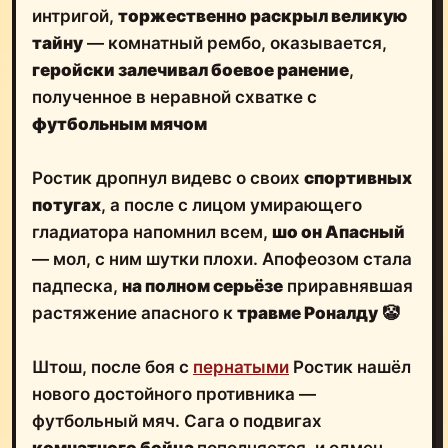
интригой,
торжественно раскрыл великую
тайну
— комнатный рембо, оказывается,
геройски залечивал боевое ранение
,
полученное в неравной схватке с
футбольным мячом
Ростик дропнул видевс о своих
спортивных
потугах
, а после с лицом умирающего
гладиатора напомнил всем,
шо он Апасный
— мол, с ним шутки плохи. Апофеозом стала
падпеска,
на полном серьёзе
приравнявшая
растяжение апасного к
травме Роналду
🤡
Штош, после боя с
пернатыми
Ростик нашёл
нового достойного противника —
футбольный мяч. Сага о подвигах