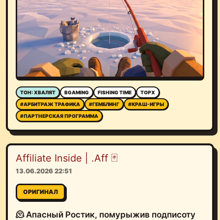
ТОН: ХВАЛЯТ
BGAMING
FISHING TIME
TOPX
#АРБИТРАЖ ТРАФИКА
#ГЕМБЛИНГ
#КРАШ-ИГРЫ
#ПАРТНЕРСКАЯ ПРОГРАММА
Affiliate Inside | .Aff 🃏
13.06.2026 22:51
ОРИГИНАЛ
🫠 Апасный Ростик, помурыжив подписоту