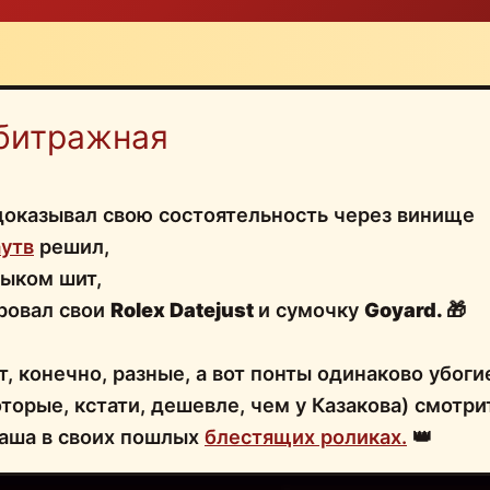
битражная
оказывал свою состоятельность через винище
утв
решил,
лыком шит,
ровал свои
Rolex Datejust
и сумочку
Goyard.
🎁
, конечно, разные, а вот понты одинаково убоги
торые, кстати, дешевле, чем у Казакова) смотри
Саша в своих пошлых
блестящих роликах.
👑