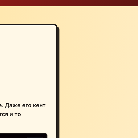
е. Даже его кент
тся и то