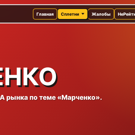
Главная
Сплетни
Жалобы
НеРейт
ЕНКО
A рынка по теме «Марченко».