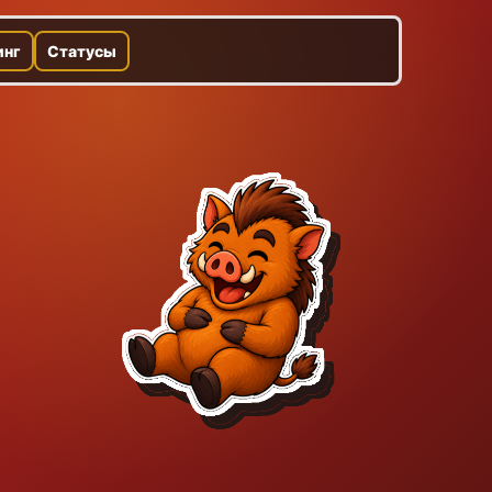
инг
Статусы