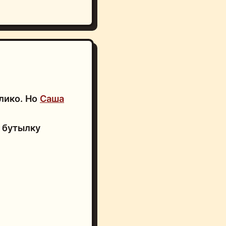
лико. Но
Саша
з бутылку