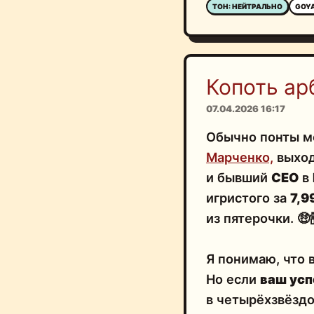
ТОН: НЕЙТРАЛЬНО
GOY
Копоть ар
07.04.2026 16:17
Обычно понты м
Марченко,
выход
и бывший
CEO
в
игристого за
7,9
из пятерочки. 🤑
Я понимаю, что 
Но если
ваш усп
в четырёхзвёзд