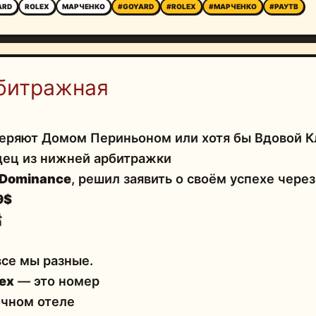
ARD
ROLEX
МАРЧЕНКО
#GOYARD
#ROLEX
#МАРЧЕНКО
#РАУТВ
битражная
еряют Домом Периньоном или хотя бы Вдовой К
ец из нижней арбитражки
Dominance
, решил заявить о своём успехе чере
9$

все мы разные.
ех
— это номер
очном отеле