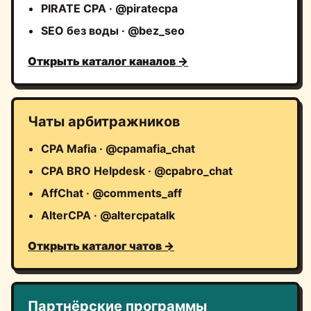
PIRATE CPA · @piratecpa
SEO без воды · @bez_seo
Открыть каталог каналов →
Чаты арбитражников
CPA Mafia · @cpamafia_chat
CPA BRO Helpdesk · @cpabro_chat
AffChat · @comments_aff
AlterCPA · @altercpatalk
Открыть каталог чатов →
Партнёрские программы