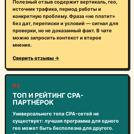
Полезный отзыв содержит вертикаль, гео,
источник трафика, период работы и
конкретную проблему. Фраза «не платит»
без дат, переписки и условий — сигнал для
проверки, но не доказанный факт. В чате
можно запросить контекст и второе
мнение.
Сверить отзывы →
03
ТОП И РЕЙТИНГ CPA-
ПАРТНЁРОК
Универсального топа CPA-сетей не
существует: лучшая программа для одного
гео может быть бесполезна для другого.