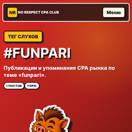
NR
Меню
NO RESPECT CPA CLUB
ТЕГ СЛУХОВ
#FUNPARI
Публикации и упоминания CPA рынка по
теме «funpari».
1 ПОСТОВ
TOPIC