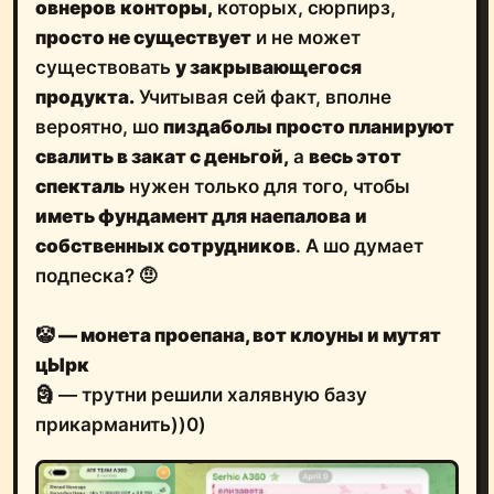
овнеров
конторы,
которых, сюрпирз,
просто не существует
и не может
существовать
у закрывающегося
продукта.
Учитывая сей факт, вполне
вероятно, шо
пиздаболы просто планируют
свалить в закат с деньгой,
а
весь этот
спекталь
нужен только для того, чтобы
иметь фундамент для наепалова
и
собственных сотрудников
. А шо думает
подпеска? 🤨
🤡
— монета проепана, вот клоуны и мутят
цЫрк
🗿 — трутни решили халявную базу
прикарманить))0)