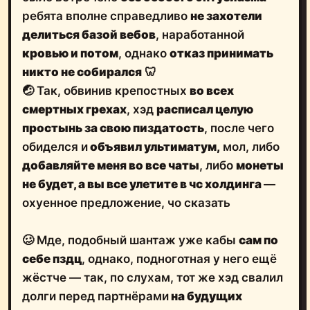
ребята вполне справедливо
не захотели
делиться базой вебов
, наработанной
кровью и потом
, однако
отказ принимать
никто не собирался
🦷
🤕 Так, обвинив крепостных
во всех
смертных грехах
, хэд
расписал целую
простынь за свою пиздатость
, после чего
обиделся и
объявил ультиматум,
мол, либо
добавляйте меня во все чаты
, либо
монеты
не будет, а вы все улетите в чс холдинга
—
охуенное предложение, чо сказать
🥴 Мде, подобный шантаж уже кабы
сам по
себе пздц
, однако, подноготная у него ещё
жёстче — так, по слухам, тот же хэд свалил
долги перед партнёрами
на будущих