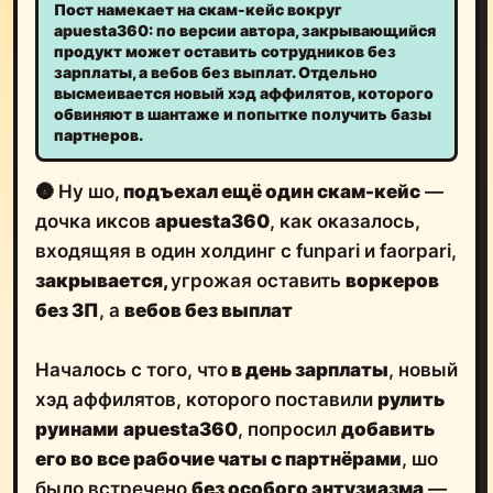
Пост намекает на скам-кейс вокруг
apuesta360: по версии автора, закрывающийся
продукт может оставить сотрудников без
зарплаты, а вебов без выплат. Отдельно
высмеивается новый хэд аффилятов, которого
обвиняют в шантаже и попытке получить базы
партнеров.
🌚 Ну шо,
подъехал ещё один скам-кейс
—
дочка иксов
apuesta360
, как оказалось,
входящяя в один холдинг с funpari и faorpari,
закрывается,
угрожая оставить
воркеров
без ЗП
, а
вебов без выплат
Началось с того, что
в день зарплаты
, новый
хэд аффилятов, которого поставили
рулить
руинами
apuesta360
, попросил
добавить
его во все рабочие чаты с партнёрами
, шо
было встречено
без особого энтузиазма
—