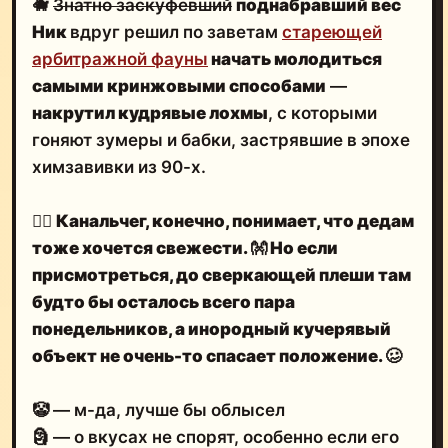
🐗
Знатно заскуфевший
поднабравший вес
Ник
вдруг решил по заветам
стареющей
арбитражной фауны
начать молодиться
самыми кринжовыми способами
—
накрутил кудрявые лохмы
, с которыми
гоняют зумеры и бабки, застрявшие в эпохе
химзавивки из 90-х.
🤷‍♂️
Канальчег, конечно, понимает, что дедам
тоже хочется свежести.
👐
Но если
присмотреться,
до сверкающей плеши там
будто бы осталось всего пара
понедельников
, а инородный кучерявый
объект
не очень-то спасает положение.
🥴
🤡 — м-да, лучше бы облысел
🗿 — о вкусах не спорят, особенно если его