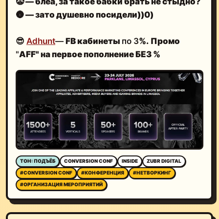
🤡
— блеа, за такое бабки брать не стыдно?
🌚
— зато душевно посидели))0)
😎
Adhunt
—
FB кабинеты
по 3
%.
Промо
"
AFF" на первое пополнение БЕЗ %
ТОН: ПОДЪЁБ
CONVERSION CONF
INSIDE
ZUBR DIGITAL
#CONVERSION CONF
#КОНФЕРЕНЦИЯ
#НЕТВОРКИНГ
#ОРГАНИЗАЦИЯ МЕРОПРИЯТИЙ