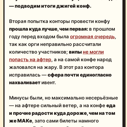
— подводим итоги джигей конф.
Вторая попытка конторы провести конфу
прошла куда лучше, чем первая:
в прошлом
году перед входом была
огромная очередь
,
так как орги неправильно рассчитали
количество участников;
випы
не могли
попасть на афтер
, а на самой конфе народ
жаловался на жару. В этот раз контора
исправилась —
сфера почти единогласно
нахваливает
ивент.
Минусы были, но максимально несерьёзные
— на афтере сильный ветер, а на конфе
еда
и прочие радости куда дороже, чем на том
же МАКе
, зато сами билеты намного