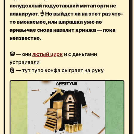
полудохлый
подуставший митап орги не
планируют.
☝️
Но выйдет ли на этот раз что-
то вменяемое, или
шарашка
уже
по
привычке
снова навалит кринжа
— пока
неизвестно.
🤡 — они
лютый цирк
и с деньгами
устраивали
🗿 — тут тупо конфа сыграет на руку