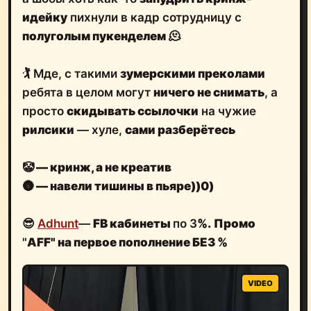
идейку
пихнули в кадр сотрудницу с
полуголым пукенделем
🫠
🏌️ Мде, с такими
зумерскими преколами
ребята в целом могут
ничего не снимать
, а
просто
скидывать ссылочки
на чужие
рилсики
— хуле,
сами разберётесь
🤡 — кринж, а не креатив
🌚
— навели тишины в пьяре))0)
😎
Adhunt
—
FB кабинеты
по 3
%.
Промо
"
AFF" на первое пополнение БЕЗ %