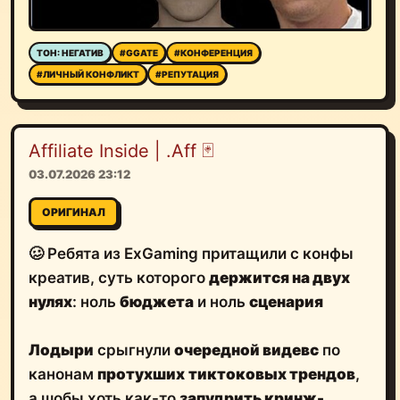
ТОН: НЕГАТИВ
#GGATE
#КОНФЕРЕНЦИЯ
#ЛИЧНЫЙ КОНФЛИКТ
#РЕПУТАЦИЯ
Affiliate Inside | .Aff 🃏
03.07.2026 23:12
ОРИГИНАЛ
🥴 Ребята из ExGaming притащили c конфы
креатив, суть которого
держится на двух
нулях
: ноль
бюджета
и ноль
сценария
Лодыри
срыгнули
очередной видевс
по
канонам
протухших
тиктоковых трендов
,
а шобы хоть как-то
запудрить кринж-