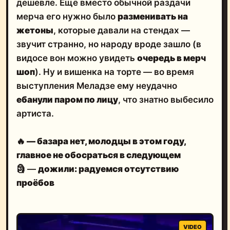
дешевле. Ещё вместо обычной раздачи
мерча его нужно было
разменивать на
жетоны
, которые давали на стендах —
звучит странно, но народу вроде зашло (в
видосе вон можно увидеть
очередь в мерч
шоп
). Ну и вишенка на торте — во время
выступления Меладзе ему неудачно
ебанули паром по лицу
, что знатно выбесило
артиста.
🔥
— базара нет, молодцы в этом году,
главное не обосраться в следующем
🗿 —
дожили: радуемся отсутствию
проёбов