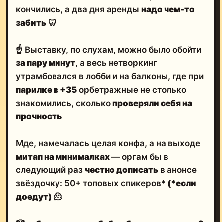
кончились, а два дня аренды
надо чем-то
забить
🦷
☝️ Выставку, по слухам, можно было обойти
за пару минут
, а весь нетворкинг
утрамбовался в лобби и на балконы, где при
парилке в +35
орбетражные не столько
знакомились, сколько
проверяли себя на
прочность
Мде, намечалась целая конфа, а на выходе
митап на минималках
— оргам бы в
следующий раз
честно дописать
в анонсе
звёздочку: 50+ топовых спикеров*
(*если
доедут)
🫠