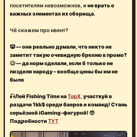
посетителям невозможное, и
не врать о
важных элементах их сборища
.
Чё скажем про ивент?
🤡
— они реально думали, что никто не
заметит такую очевидную брехню в промо?
🥴
— да норм сделали, если б только не
пиздели народу – вообще цены бы им не
было
🎣Лей Fishing Time на
TopX,
участвуй в
раздаче 1kk$ среди баеров и команд! Стань
серьёзной iGaming-фигурой! 😎
Подробности
ТУТ