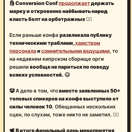
🗿
Conversion Conf
продолжает
держать
марку и откровенно
наёбывать народ
класть болт на орбетражных
🤷‍♂️
Если раньше конфа
развлекала публику
техническими траблами,
хамством
персонала
и
сомнительными ведущими
, то
на недавнем кипрском сборище орги
решили
вообще не париться по поводу
всяких условностей.
🥴
🤡 А дело в том, что
вместо заявленных 50+
топовых спикеров на конфе выступило от
силы человек 10
. Обещанных нескольких
сцен, по слухам, тоже никто не заметил. 🤦‍♂️
🕊
В итоге
финальный день мероприятия