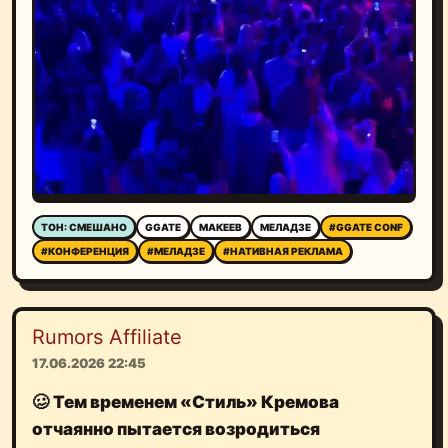
ТОН: СМЕШАНО
GGATE
МАКЕЕВ
МЕЛАДЗЕ
#GGATE CONF
#КОНФЕРЕНЦИЯ
#МЕЛАДЗЕ
#НАТИВНАЯ РЕКЛАМА
Rumors Affiliate
17.06.2026 22:45
🥴
Тем временем
«Стиль» Кремова
отчаянно
пытается возродиться