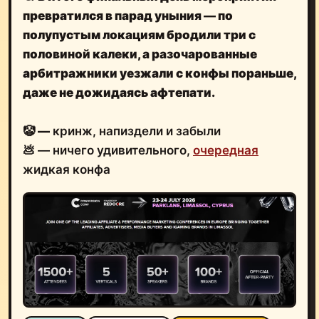
превратился в парад уныния
— по
полупустым локациям бродили три с
половиной калеки, а разочарованные
арбитражники
уезжали с конфы пораньше,
даже не дожидаясь афтепати.
🤡
—
кринж, напиздели и забыли
💩 — ничего удивительного,
очередная
жидкая конфа