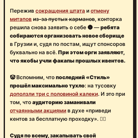
Пережив
сокращения штата
и
отмену
митапов
из-за пустых карманов
, конторка
решила снова заявить о себе 🌚 —
ребята
собираются организовать новое сборище
в Грузии и, судя по постам, ищут спонсоров
буквально на всё.
При этом орги заявляют,
что
якобы учли факапы прошлых ивентов
.
🤡 Вспомним, что
последний «Стиль»
прошёл максимально тухло
: на тусовку
доползли три с половиной калеки
. И это при
том, что
аудиторию заманивали
отчаянными акциями
в духе «приведи
кентов за бесплатную проходку». 🤦‍♂️
Судя по всему,
закапывать свой