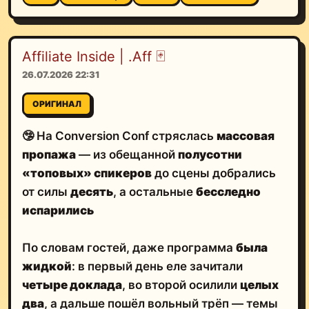
Affiliate Inside | .Aff 🃏
26.07.2026 22:31
ОРИГИНАЛ
🤥 На Conversion Conf стряслась
массовая
пропажа
— из обещанной
полусотни
«топовых» спикеров
до сцены добрались
от силы
десять
, а остальные
бесследно
испарились
По словам гостей, даже программа
была
жидкой
: в первый день еле зачитали
четыре доклада
, во второй осилили
целых
два
, а дальше пошёл вольный трёп — темы