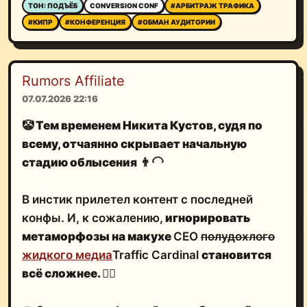
ТОН: ПОДЪЁБ
CONVERSION CONF
#АРБИТРАЖ ТРАФИКА
#КИПР
#КОНФЕРЕНЦИЯ
#ОБМАН АУДИТОРИИ
Rumors Affiliate
07.07.2026 22:16
🤡
Тем временем
Никита Кустов
, судя по
всему, отчаянно скрывает начальную
стадию облысения
👨‍🦲
В инстик прилетел контент с последней
конфы. И, к сожалению,
игнорировать
метаморфозы на макухе
CEO
полудохлого
жидкого медиа
Traffic Cardinal
становится
всё сложнее.
🤦‍♂️