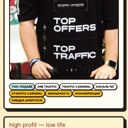
ТОН: ПОДЪЁБ
ONE TRAFFIC
TRAFFIC CARDINAL
КАНАЛЬЧЕГ
#TRAFFIC CARDINAL
#ВНЕШНОСТЬ
#КОНФЕРЕНЦИЯ
#МЕДИА АРБИТРАЖ
high profit — low life