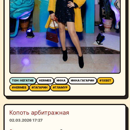
ТОН: НЕГАТИВ
HERMES
ИННА
ИННА ГАГАРИН
#1XBET
#HERMES
#ГАГАРИН
#ГЛАМУР
Копоть арбитражная
02.03.2026 17:27