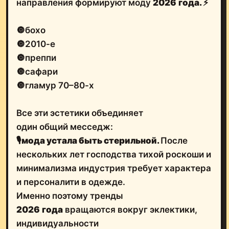
направления формируют моду
2026
года.
⚡️
🔘бохо
🔘2010-е
🔘преппи
🔘сафари
🔘гламур 70–80-х
Все эти эстетики объединяет
один общий месседж:
🎙
мода устала быть стерильной.
После
нескольких лет господства тихой роскоши и
минимализма индустрия требует характера
и персоналити в одежде.
Именно поэтому тренды
2026
года
вращаются вокруг эклектики,
индивидуальности