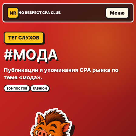
NR
Меню
NO RESPECT CPA CLUB
ТЕГ СЛУХОВ
#МОДА
Публикации и упоминания CPA рынка по
теме «мода».
309 ПОСТОВ
FASHION