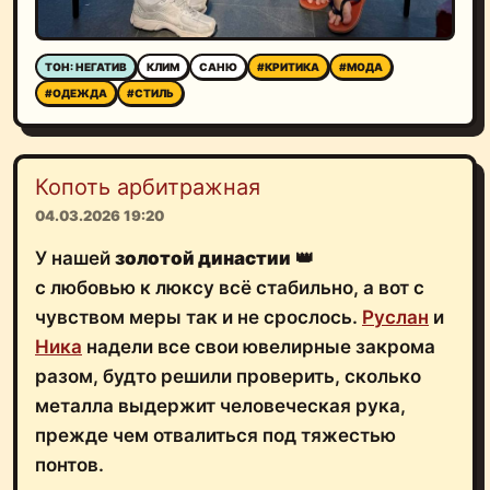
ТОН: НЕГАТИВ
КЛИМ
САНЮ
#КРИТИКА
#МОДА
#ОДЕЖДА
#СТИЛЬ
Копоть арбитражная
04.03.2026 19:20
У нашей
золотой династии
👑
с любовью к люксу всё стабильно, а вот с
чувством меры так и не срослось.
Руслан
и
Ника
надели все свои ювелирные закрома
разом, будто решили проверить, сколько
металла выдержит человеческая рука,
прежде чем отвалиться под тяжестью
понтов.