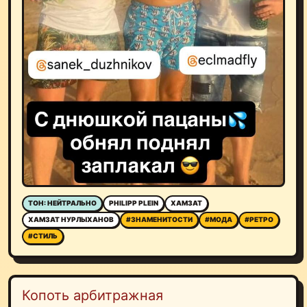
ТОН: НЕЙТРАЛЬНО
PHILIPP PLEIN
ХАМЗАТ
ХАМЗАТ НУРЛЫХАНОВ
#ЗНАМЕНИТОСТИ
#МОДА
#РЕТРО
#СТИЛЬ
Копоть арбитражная