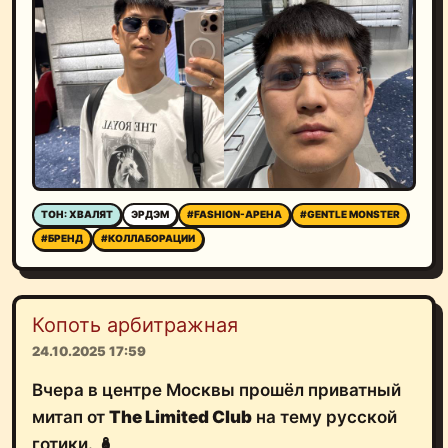
ТОН: ХВАЛЯТ
ЭРДЭМ
#FASHION-АРЕНА
#GENTLE MONSTER
#БРЕНД
#КОЛЛАБОРАЦИИ
Копоть арбитражная
24.10.2025 17:59
Вчера в центре Москвы прошёл приватный
митап от
The Limited Club
на тему русской
готики. 🪆