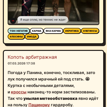
ТОН: НЕГАТИВ
КАРМА
ЯНА КАРМА
#КРИТИКА
#ЛЕГИНСЫ
#ЛОСИНЫ
#МОДА
Копоть арбитражная
07.03.2026 17:38
Погода у Панина, конечно, тоскливая, зато
лук получился мрачный ей под стать. 🤩
Куртка с необычными деталями,
и
кроссы
наконец-то норм застилизованы.
Так что
унылая метеообстановка
явно идёт
на пользу
Пашиному
гардеробу.