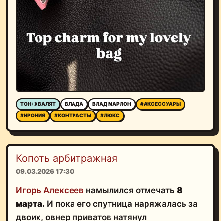
ТОН: ХВАЛЯТ
ВЛАДА
ВЛАД МАРЛОН
#АКСЕССУАРЫ
#ИРОНИЯ
#КОНТРАСТЫ
#ЛЮКС
Копоть арбитражная
09.03.2026 17:30
Игорь Алексеев
намылился отмечать
8
марта.
И пока его спутница наряжалась за
двоих, овнер приватов натянул