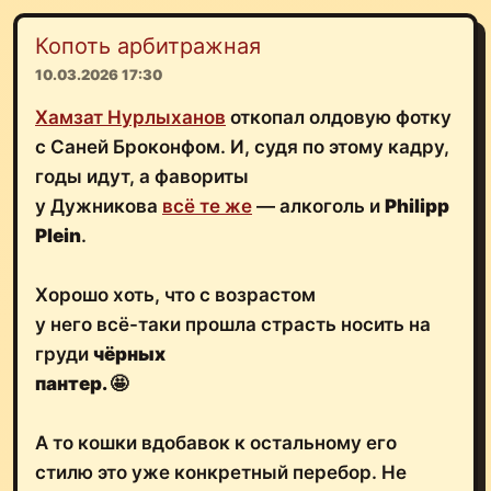
Копоть арбитражная
10.03.2026 17:30
Хамзат Нурлыханов
откопал олдовую фотку
с Саней Броконфом. И, судя по этому кадру,
годы идут, а фавориты
у Дужникова
всё те же
— алкоголь и
Philipp
Plein
.
Хорошо хоть, что с возрастом
у него всё-таки прошла страсть носить на
груди
чёрных
пантер.
🤩
А то кошки вдобавок к остальному его
стилю это уже конкретный перебор. Не