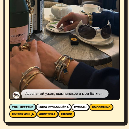
ТОН: НЕГАТИВ
НИКА КУЗЬМИЧЁВА
РУСЛАН
#MOSCHINO
#БЕЗВКУСИЦА
#КРИТИКА
#ЛЮКС