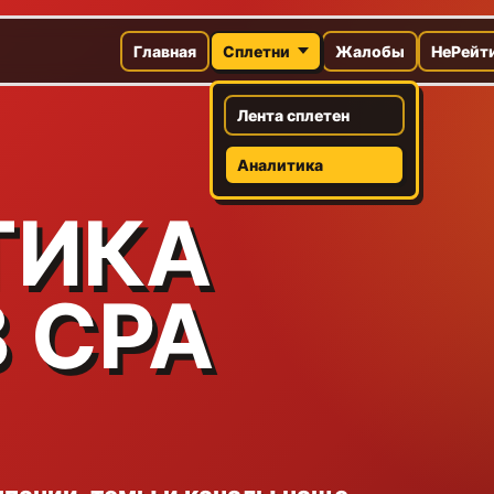
Главная
Сплетни
Жалобы
НеРейт
Лента сплетен
Аналитика
ТИКА
 CPA