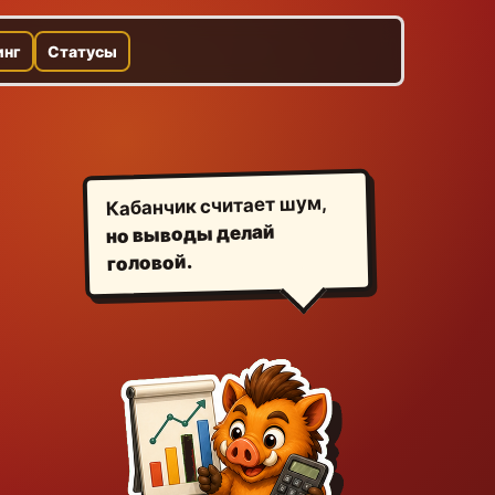
инг
Статусы
Кабанчик считает шум,
но выводы делай
головой.