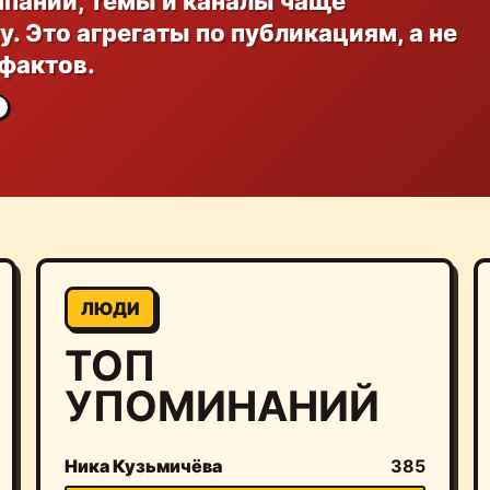
мпании, темы и каналы чаще
. Это агрегаты по публикациям, а не
 фактов.
ЛЮДИ
ТОП
УПОМИНАНИЙ
Ника Кузьмичёва
385