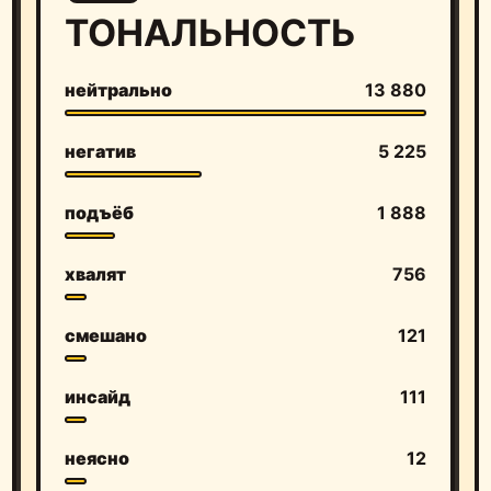
ТОНАЛЬНОСТЬ
нейтрально
13 880
негатив
5 225
подъёб
1 888
хвалят
756
смешано
121
инсайд
111
неясно
12