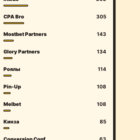
CPA Bro
305
Mostbet Partners
143
Glory Partners
134
Роялы
114
Pin-Up
108
Melbet
108
Кинза
85
Conversion Conf
63