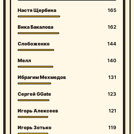
Настя Щербина
165
Вика Бакалова
162
Слобоженко
144
Мелл
140
Ибрагим Мехмедов
131
Сергей GGate
123
Игорь Алексеев
121
Игорь Зотько
119