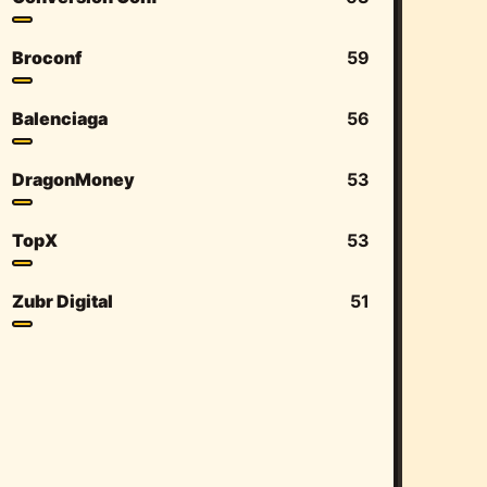
Broconf
59
Balenciaga
56
DragonMoney
53
TopX
53
Zubr Digital
51