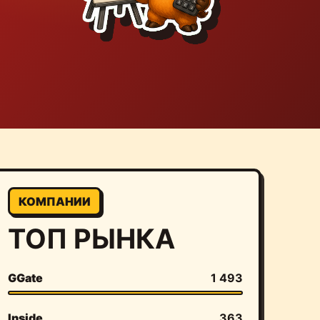
КОМПАНИИ
ТОП РЫНКА
GGate
1 493
Inside
363