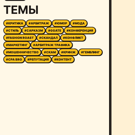
ТЕМЫ
#КРИТИКА
#АРБИТРАЖ
#ЮМОР
#МОДА
#СТИЛЬ
#САРКАЗМ
#GGATE
#КОНФЕРЕНЦИЯ
#FASHION ROAST
#СКАНДАЛ
#КОНФЛИКТ
#МАРКЕТИНГ
#АРБИТРАЖ ТРАФИКА
#МОШЕННИЧЕСТВО
#СКАМ
#КРИНЖ
#ГЕМБЛИНГ
#CPA BRO
#РЕПУТАЦИЯ
#КОНТЕНТ