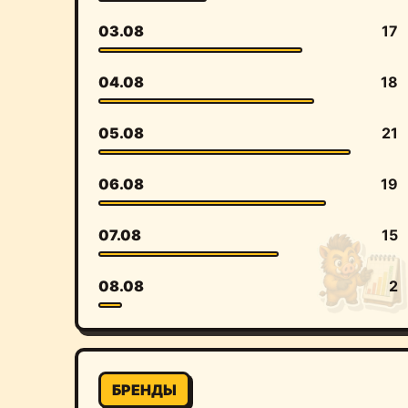
03.08
17
04.08
18
05.08
21
06.08
19
07.08
15
08.08
2
БРЕНДЫ