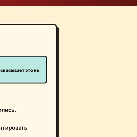
 списывает это не
ились.
нтировать