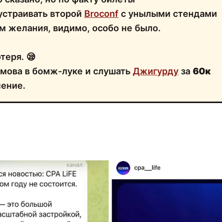
 устраивать второй
Broconf
с унылыми стендами
м желания, видимо, особо не было.
теря. 😪
емова в бомж-луке и слушать
Джигурду
за
60к
чение.