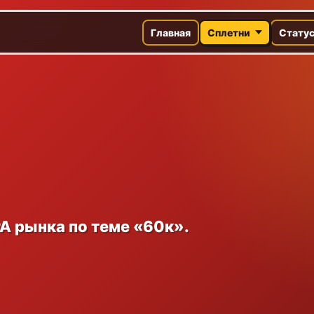
Главная
Сплетни
Стату
A рынка по теме «60к».