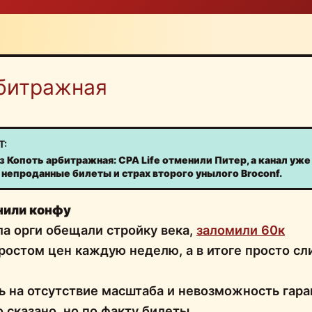
битражная
Т:
з Копоть арбитражная: CPA Life отменили Питер, а канал уже
а непроданные билеты и страх второго унылого Broconf.
енили конфу
а орги обещали стройку века,
заломили 60к
 ростом цен каждую неделю, а в итоге просто сл
ь на отсутствие масштаба и невозможность гара
о сказано, но по факту билеты