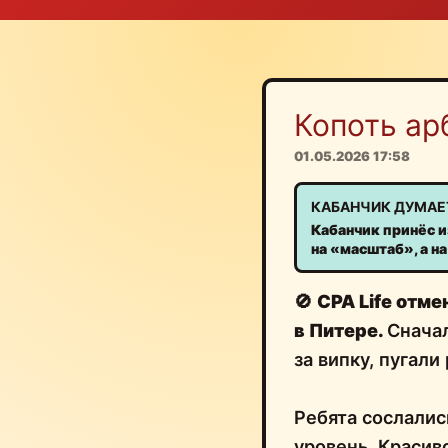
Копоть ар
01.05.2026 17:58
КАБАНЧИК ДУМАЕ
Кабанчик принёс и
на «масштаб», а н
🚫
CPA Life отм
в Питере.
Сначал
за випку, пугали
Ребята сослалис
уровень. Красив