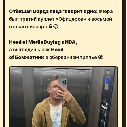
Отёкшая морда лица говорит одно:
вчера
был третий куплет «Офицеров» и восьмой
стакан вискаря 🥃🥴
Head of Media Buying в NDA
,
а выглядишь как
Head
of Бомжатник
в оборванном тряпье 🥱