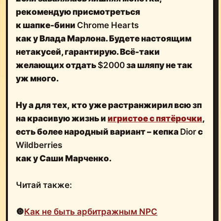
рекомендую присмотреться
к шапке-бини
Chrome Hearts
как у Влада Марлона. Будете настоящим
нетакусей, гарантирую. Всё-таки
желающих отдать
$2000
за шляпу не так
уж много.
Ну а для тех,
кто уже растранжирил всю зп
на красивую жизнь и
игристое с пятёрочки
,
есть более народный вариант – кепка
Dior
с
Wildberries
как у Саши Марченко.
Читай также:
🔘
Как не быть арбитражным NPC