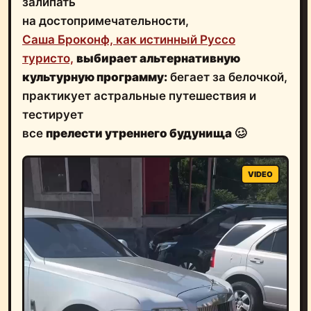
залипать
на достопримечательности,
Саша Броконф, как истинный Руссо
туристо,
выбирает альтернативную
культурную программу:
бегает за белочкой,
практикует астральные путешествия и
тестирует
все
прелести утреннего будунища
🥴