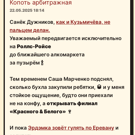
Копоть арбитражная
22.05.2025 18:14
Санёк Дужников,
как и Кузьмичёва, не
пальцем делан.
Уважаемый передвигается исключительно
на
Роллс-Ройсе
до ближайшего алкомаркета
за пузырём 🍾
Тем временем Саша Марченко подснял,
сколько бухла закупили ребятки, 🥃 и у меня
стойкое ощущение, будто они приехали
не на конфу, а
открывать филиал
«Красного & Белого»
🍷
И пока
Эрдэмка зовёт гулять по Еревану
и