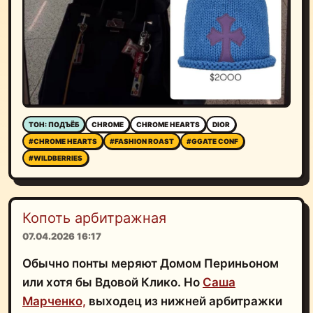
ТОН: ПОДЪЁБ
CHROME
CHROME HEARTS
DIOR
#CHROME HEARTS
#FASHION ROAST
#GGATE CONF
#WILDBERRIES
Копоть арбитражная
07.04.2026 16:17
Обычно понты меряют Домом Периньоном
или хотя бы Вдовой Клико. Но
Саша
Марченко,
выходец из нижней арбитражки