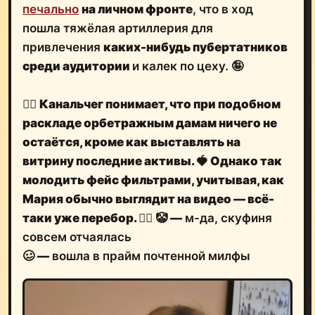
печально
на личном фронте
, что в ход
пошла тяжёлая артиллерия для
привлечения
каких-нибудь пубертатников
среди аудитории
и калек по цеху. 🤪
🤷‍♂️
Канальчег понимает, что при подобном
раскладе орбетражным дамам
ничего не
остаётся, кроме как выставлять на
витрину последние активы.
🍓
Однако так
молодить фейс фильтрами, учитывая,
как
Мария обычно выглядит на видео
— всё-
таки уже перебор.
🤦‍♂️
🤡
—
м-да, скуфиня
совсем отчаялась
🥴
—
вошла в прайм почтенной милфы