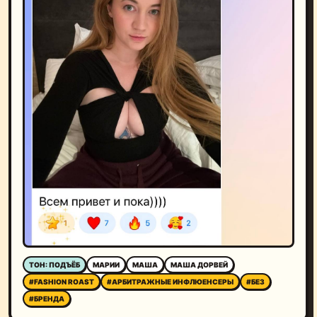
ТОН: ПОДЪЁБ
МАРИИ
МАША
МАША ДОРВЕЙ
#FASHION ROAST
#АРБИТРАЖНЫЕ ИНФЛЮЕНСЕРЫ
#БЕЗ
#БРЕНДА