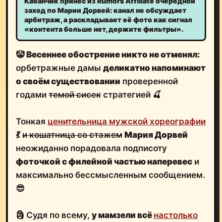
Кабанчик принёс из Rumors Affiliate очередной
заход по Марии Дорвей: канал не обсуждает
арбитраж, а раскладывает её фото как сигнал
«контента больше нет, держите фильтры».
🤡
Весеннее обострение никто не отменял:
орбетражные дамы
деликатно напоминают
о своём существовании
проверенной
годами
темой сисек
стратегией 🍒
Тонкая
ценительница мужской хореографии
💃
и кошатница со стажем
Мария Дорвей
неожиданно порадовала подписоту
фоточкой с филейной частью наперевес
и
максимально бессмысленным сообщением.
😎
🗿 Судя по всему,
у мамзели всё
настолько