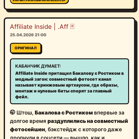
Affiliate Inside | .Aff 🃏
25.04.2026 21:00
ОРИГИНАЛ
КАБАНЧИК ДУМАЕТ:
Affiliate Inside притащил Бакалову с Ростиком в
модный загон: совместный фотосет канал
называет кринжовым артхаусом, где образы,
монтаж и нулевые биты спорят за главный
фейл.
🤭 Штош,
Бакалова с Ростиком
впервые за
долгое время
раздуплились на совместный
фотосейшен
, бэкстейдж с которого даже
дропнули в соцсети — вышло, как и