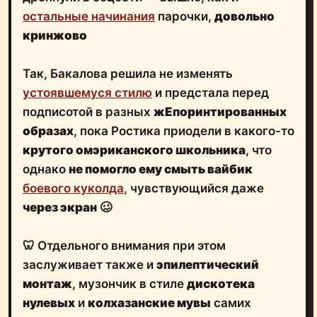
остальные начинания
парочки,
довольно
кринжово
Так, Бакалова решила не изменять
устоявшемуся стилю
и предстала перед
подписотой в разных
жЕпоринтированных
образах
, пока Ростика приодели в какого-то
крутого омэриканского школьника
, что
однако
не помогло ему смыть вайбик
боевого куколда
,
чувствующийся даже
через экран
🥴
🦷 Отдельного внимания при этом
заслуживает также и
эпилептический
монтаж
, музончик в стиле
дискотека
нулевых
и
колхазанские мувы
самих