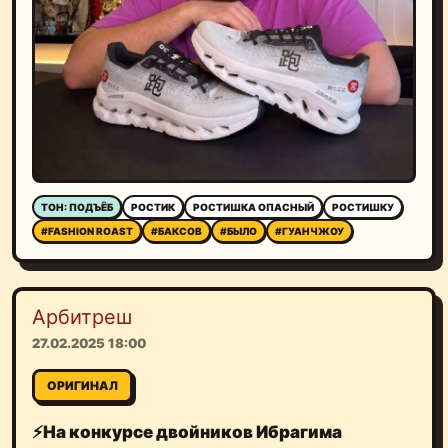
ТОН: ПОДЪЁБ
РОСТИК
РОСТИШКА ОПАСНЫЙ
РОСТИШКУ
#FASHION ROAST
#БАКСОВ
#БЫЛО
#ГУАНЧЖОУ
Арбитреш
27.02.2025 18:00
ОРИГИНАЛ
⚡️На конкурсе двойников Ибрагима