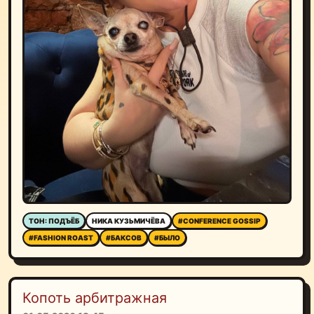
ТОН: ПОДЪЁБ
НИКА КУЗЬМИЧЁВА
#CONFERENCE GOSSIP
#FASHION ROAST
#БАКСОВ
#БЫЛО
Копоть арбитражная