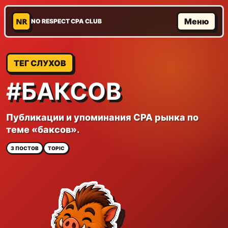
NR
Меню
NO RESPECT CPA CLUB
ТЕГ СЛУХОВ
#БАКСОВ
Публикации и упоминания CPA рынка по
теме «баксов».
3 ПОСТОВ
TOPIC