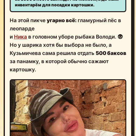
инвентарём для посадки картошки.
На этой пикче
угарно всё:
гламурный пёс в
леопарде
и
Ника
в головном уборе рыбака Володи. 😨
Но у шарика хотя бы выбора не было, а
Кузьмичева сама решила отдать
500 баксов
за панамку, в которой обычно сажают
картошку.