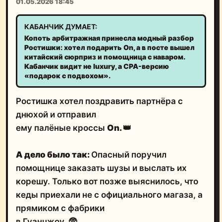
01.05.2026 18:45
КАБАНЧИК ДУМАЕТ:
Копоть арбитражная принесла модный разбор
Ростишки: хотел подарить On, а в посте вышел
китайский сюрприз и помощница с наваром.
Кабанчик видит не luxury, а CPA-версию
«подарок с подвохом».
Ростишка хотел поздравить партнёра с
днюхой и отправил
ему палёные кроссы
On.
👑
А дело было так:
Опасный поручил
помощнице заказать шузы и выслать их
корешу. Только вот позже выяснилось, что
кеды приехали не с официального магаза, а
прямиком с фабрики
в Гуанчжоу. 🥸