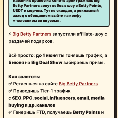
Кабанчик принёс из Копоть арбитражная: Big
Betty Partners зовут вебов в шоу с Betty Points,
USDT и мерчом. Тут не скандал, а рекламный
заход с обещанием выйти на конфу
«человеком со вкусом».
⚡️
Big Betty Partners
запустили affiliate-шоу с
раздачей подарков.
Всё просто:
до 1 июня
ты гоняешь трафик, а
5 июня
на
Big Deal Show
забираешь призы.
Как залететь:
✅ Регаешься на сайте
Big Betty Partners
✅ Приводишь Tier-1 трафик
с
SEO, PPC, social, influencers, email, media
buying и др. каналов
✅ Генеришь FTD, получаешь
Betty Points
и