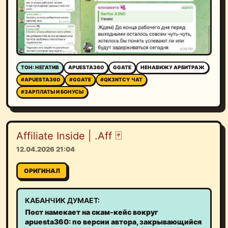
ТОН: НЕГАТИВ
APUESTA360
GGATE
НЕНАВИЖУ АРБИТРАЖ
#APUESTA360
#GGATE
#QK3NTCY ЧАТ
#ЗАРПЛАТЫ И БОНУСЫ
Affiliate Inside | .Aff 🃏
12.04.2026 21:04
ОРИГИНАЛ
КАБАНЧИК ДУМАЕТ:
Пост намекает на скам-кейс вокруг
apuesta360: по версии автора, закрывающийся