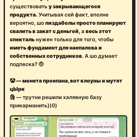
существовать
у закрывающегося
продукта.
Учитывая сей факт, вполне
вероятно, шо
пиздаболы просто планируют
свалить в закат с деньгой,
а
весь этот
спекталь
нужен только для того, чтобы
иметь фундамент для наепалова
и
собственных сотрудников
. А шо думает
подпеска? 🤨
🤡
— монета проепана, вот клоуны и мутят
цЫрк
🗿 — трутни решили халявную базу
прикарманить))0)