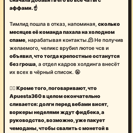
аффами.
☝️
Тимлид пошла в отказ, напоминая,
сколько
месяцев её команда пахала на холодном
спаме
, нарабатывая контакты.🫠 Не получив
желаемого, челикс врубил лютое чсв и
объявил, что тогда крепостные останутся
без гроша
, а отдел кадров холдинга внесёт
их всех в чёрный список. 🤬
🤦‍♂️
Кроме того, поговаривают, что
Apuesta360 в целом окончательно
сливается:
долги перед вебами висят,
воркеры неделями ждут фидбека, а
руководство, возможно, уже пакует
чемоданы
, чтобы свалить с монетой в