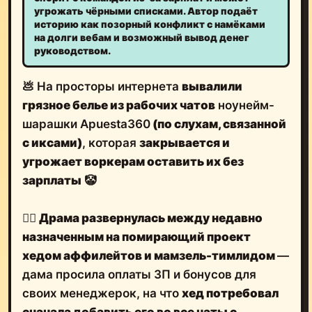
угрожать чёрными списками. Автор подаёт
историю как позорный конфликт с намёками
на долги вебам и возможный вывод денег
руководством.
💩 На просторы интернета
вывалили
грязное белье из рабочих чатов
ноунейм-
шарашки Apuesta360
(по слухам, связанной
с иксами)
, которая
закрывается и
угрожает воркерам оставить их без
зарплаты
🤡
🤷‍♂️
Драма развернулась между недавно
назначенным на помирающий проект
хедом аффилейтов и мамзель-тимлидом
—
дама просила оплаты ЗП и бонусов для
своих менеджерок, на что
хед потребовал
сначала добавить его во все чаты с