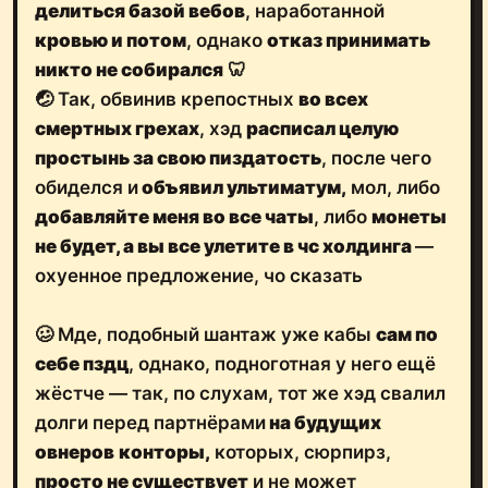
делиться базой вебов
, наработанной
кровью и потом
, однако
отказ принимать
никто не собирался
🦷
🤕 Так, обвинив крепостных
во всех
смертных грехах
, хэд
расписал целую
простынь за свою пиздатость
, после чего
обиделся и
объявил ультиматум,
мол, либо
добавляйте меня во все чаты
, либо
монеты
не будет, а вы все улетите в чс холдинга
—
охуенное предложение, чо сказать
🥴 Мде, подобный шантаж уже кабы
сам по
себе пздц
, однако, подноготная у него ещё
жёстче — так, по слухам, тот же хэд свалил
долги перед партнёрами
на будущих
овнеров
конторы,
которых, сюрпирз,
просто не существует
и не может