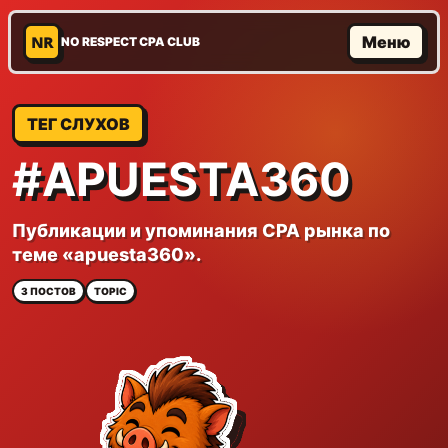
NR
Меню
NO RESPECT CPA CLUB
ТЕГ СЛУХОВ
#APUESTA360
Публикации и упоминания CPA рынка по
теме «apuesta360».
3 ПОСТОВ
TOPIC