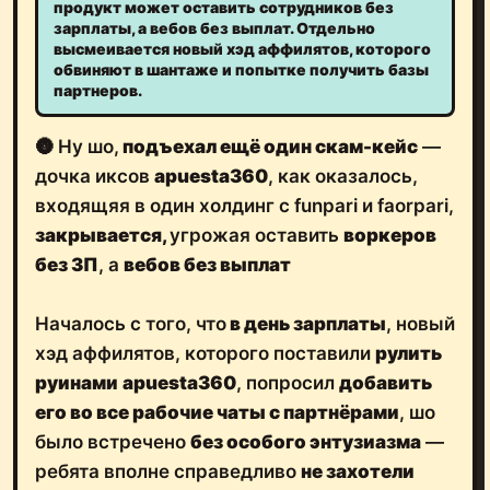
продукт может оставить сотрудников без
зарплаты, а вебов без выплат. Отдельно
высмеивается новый хэд аффилятов, которого
обвиняют в шантаже и попытке получить базы
партнеров.
🌚 Ну шо,
подъехал ещё один скам-кейс
—
дочка иксов
apuesta360
, как оказалось,
входящяя в один холдинг с funpari и faorpari,
закрывается,
угрожая оставить
воркеров
без ЗП
, а
вебов без выплат
Началось с того, что
в день зарплаты
, новый
хэд аффилятов, которого поставили
рулить
руинами
apuesta360
, попросил
добавить
его во все рабочие чаты с партнёрами
, шо
было встречено
без особого энтузиазма
—
ребята вполне справедливо
не захотели