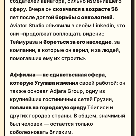
создателей авиатора, сильно изменившего
сферу. Вчера он
скончался в возрасте 56
лет после долгой
борьбы с онкологией
.
Aviator Studio объявили в своём Linkedin, что
они «продолжат воплощать видение
Теймураза и
бороться за его наследие
, за
компании, в которые он верил, и за людей,
помогавших ему их строить».
Аффилка — не единственная сфера,
которую Угулава изменил
своей работой: он
также основал Adjara Group, одну из
крупнейших гостиничных сетей Грузии,
повлияв на городскую среду
Тбилиси и
других городов страны. В общем, значимый
был человек — остаётся только
соболезновать близким.