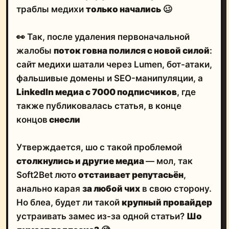
траблы медихи
только начались
🥴
👀 Так, после удаления первоначальной
жалобы
поток говна полился с новой силой
:
сайт медихи шатали через Lumen, бот-атаки,
фальшивые домены и SEO-манипуляции, а
LinkedIn медиа с 7000 подписчиков
, где
также публиковалась статья, в конце
концов
снесли
Утверждается, шо с такой проблемой
столкнулись и другие медиа
— мол, так
Soft2Bet люто
отстаивает репутасьён
,
анально карая
за любой чих
в свою сторону.
Но блеа, будет ли такой
крупный провайдер
устраивать замес из-за одной статьи?
Шо