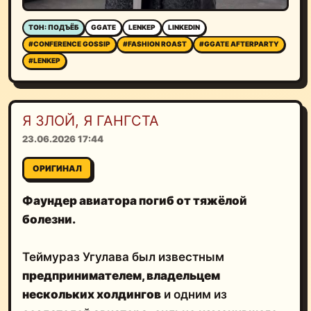
ТОН: ПОДЪЁБ
GGATE
LENKEP
LINKEDIN
#CONFERENCE GOSSIP
#FASHION ROAST
#GGATE AFTERPARTY
#LENKEP
Я ЗЛОЙ, Я ГАНГСТА
23.06.2026 17:44
ОРИГИНАЛ
Фаундер авиатора погиб от тяжёлой
болезни.
Теймураз Угулава был известным
предпринимателем, владельцем
нескольких холдингов
и одним из