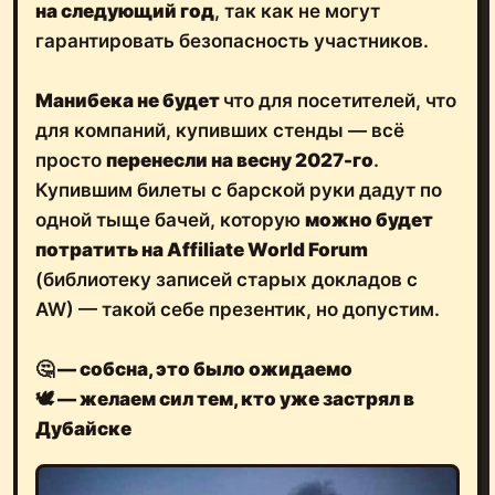
на следующий год
, так как не могут
гарантировать безопасность участников.
Манибека не будет
что для посетителей, что
для компаний, купивших стенды — всё
просто
перенесли на весну 2027-го
.
Купившим билеты с барской руки дадут по
одной тыще бачей, которую
можно будет
потратить на Affiliate World Forum
(библиотеку записей старых докладов с
AW) — такой себе презентик, но допустим.
🤔
— собсна, это было ожидаемо
🕊️ — желаем сил тем, кто уже застрял в
Дубайске