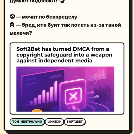
думает подпеска?
🧐
🤡
— мочат по беспределу
🗿
— бред, кто буит так потеть из-за такой
мелочи?
ТОН: НЕЙТРАЛЬНО
LINKEDIN
SOFT2BET