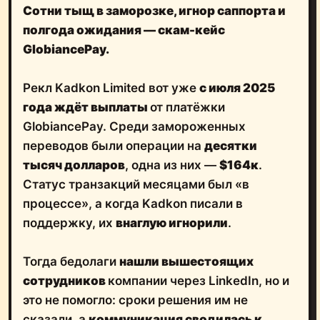
Сотни тыщ в заморозке, игнор саппорта и
полгода ожидания — скам-кейс
GlobiancePay.
Рекл Kadkon Limited вот уже
с июля 2025
года ждёт выплаты
от платёжки
GlobiancePay. Среди замороженных
переводов были операции на
десятки
тысяч долларов
, одна из них —
$164к
.
Статус транзакций месяцами был «в
процессе», а когда Kadkon писали в
поддержку, их
внаглую игнорили
.
Тогда бедолаги
нашли вышестоящих
сотрудников
компании через LinkedIn, но и
это не помогло: сроки решения им не
сказали, а
коммуникация сводилась к