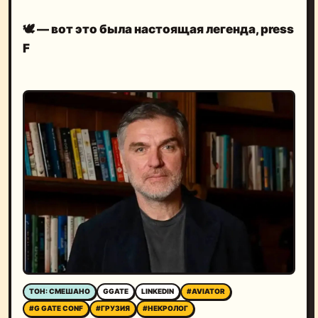
🕊️
— вот это была настоящая легенда, press
F
ТОН: СМЕШАНО
GGATE
LINKEDIN
#AVIATOR
#G GATE CONF
#ГРУЗИЯ
#НЕКРОЛОГ