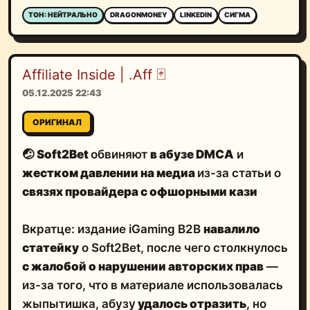
ТОН: НЕЙТРАЛЬНО
DRAGONMONEY
LINKEDIN
СИГМА
Affiliate Inside | .Aff 🃏
05.12.2025 22:43
ОРИГИНАЛ
🤕
Soft2Bet
обвиняют
в абузе DMCA
и
жестком давлении на медиа
из-за статьи о
связях провайдера с офшорными кази
Вкратце: издание iGaming B2B
навалило
статейку
о Soft2Bet, после чего столкнулось
с жалобой о нарушении авторских прав
—
из-за того, что в материале использовалась
жыпытишка, абузу
удалось отразить
, но