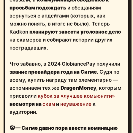
просьбам подождать
и обещаниям
вернуться с апдейтами (которых, как
можно понять, в итоге не было). Теперь
Kadkon
планируют завести уголовное дело
на скамеров и собирают истории других
пострадавших.
Что забавно, в 2024 GlobiancePay получили
звание провайдера года на Сигме
. Судя по
всему, купить награду там элементарно —
вспоминаем тех же
DragonMoney
, которым
присвоили
кубок за «лучшее комьюнити»
несмотря на
скам
и
неуважение
к
аудитории.
🤡
— Сигме давно пора ввести номинацию