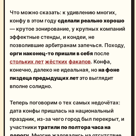
Что можно сказать: к удивлению многих,
конфу в этом году
сделали реально хорошо
— крутое зонирование, у крупных компаний
эффектные стенды, и кондеи, не
позволившие арбитранам запечься. Походу,
орги наконец-то пришли в себя
после
стольких лет
жёстких
факапов
. Конфа,
конечно, далеко не идеальная, но
на фоне
пиздеца предыдущих лет
это выглядит
вполне солидно.
Теперь поговорим о тех самых недочётах:
дата конфы пришлась на национальный
праздник, из-за чего город был перекрыт, и
участники
тратили по полтора часа на
дорогу
. Многие жаловались на отсутствие