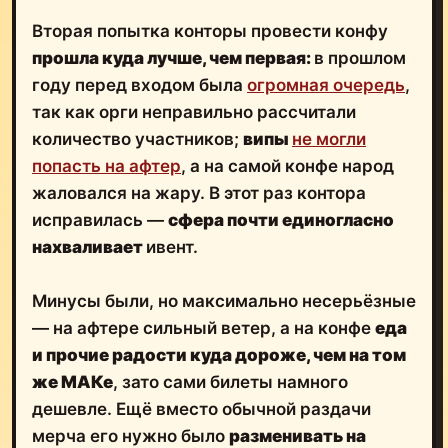
Вторая попытка конторы провести конфу
прошла куда лучше, чем первая:
в прошлом
году перед входом была
огромная очередь
,
так как орги неправильно рассчитали
количество участников;
випы
не могли
попасть на афтер
, а на самой конфе народ
жаловался на жару. В этот раз контора
исправилась —
сфера почти единогласно
нахваливает
ивент.
Минусы были, но максимально несерьёзные
— на афтере сильный ветер, а на конфе
еда
и прочие радости куда дороже, чем на том
же МАКе
, зато сами билеты намного
дешевле. Ещё вместо обычной раздачи
мерча его нужно было
разменивать на