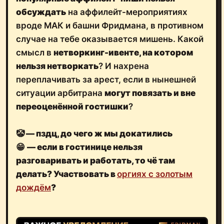
обсуждать
на аффилейт-мероприятиях
вроде МАК и башни Фридмана, в противном
случае на тебе оказывается мишень. Какой
смысл в
нетворкинг-ивенте, на котором
нельзя нетворкать
? И нахрена
переплачивать за арест, если в нынешней
ситуации арбитрана
могут повязать и вне
переоценённой гостишки
?
🤡 — пздц, до чего ж мы докатились
😁
— если в гостинице нельзя
разговаривать и работать, то чё там
делать? Участвовать в
оргиях с золотым
дождём
?