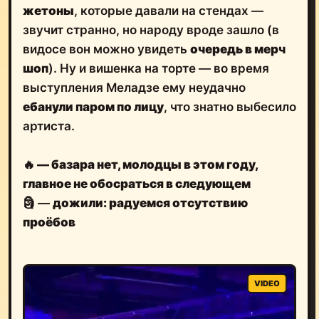
жетоны
, которые давали на стендах —
звучит странно, но народу вроде зашло (в
видосе вон можно увидеть
очередь в мерч
шоп
). Ну и вишенка на торте — во время
выступления Меладзе ему неудачно
ебанули паром по лицу
, что знатно выбесило
артиста.
🔥
— базара нет, молодцы в этом году,
главное не обосраться в следующем
🗿 —
дожили: радуемся отсутствию
проёбов