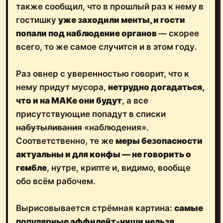
также сообщил, что в прошлый раз к нему в
гостишку
уже заходили менты, и гости
попали под наблюдение органов
— скорее
всего, то же самое случится и в этом году.
Раз овнер с уверенностью говорит, что к
нему придут мусора,
нетрудно догадаться,
что и на МАКе они будут
, а все
присутствующие попадут в списки
набутыливания
«наблюдения».
Соответственно, те же
меры безопасности
актуальны и для конфы — не говорить о
гембле
, нутре, крипте и, видимо, вообще
обо всём рабочем.
Вырисовывается стрёмная картина:
самые
популярные аффилейт-ниши нельзя