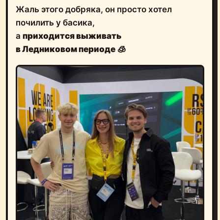
Жаль этого добряка, он просто хотел
почилить у басика,
а
приходится выживать
в Ледниковом периоде
🧊