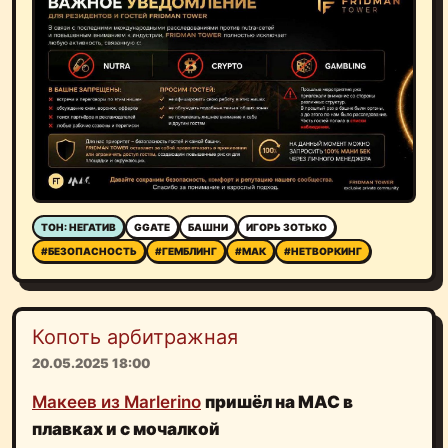
ТОН: НЕГАТИВ
GGATE
БАШНИ
ИГОРЬ ЗОТЬКО
#БЕЗОПАСНОСТЬ
#ГЕМБЛИНГ
#МАК
#НЕТВОРКИНГ
Копоть арбитражная
20.05.2025 18:00
Макеев из Marlerino
пришёл на МАС в
плавках и с мочалкой