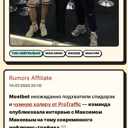
ТОН: НЕЙТРАЛЬНО
MARLERINO
МАКЕЕВ
МАКСИМ
Rumors Affiliate
10.07.2024 23:10
Mostbet
неожиданно подхватили спидорак
и
чумную холеру от ProTraffic
—
команда
опубликовала интервью с Максимом
Макеевым на тему современного
инфлюенс-трафика
🤦‍♂️