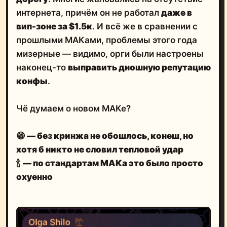
интернета, причём он не работал
даже в
вип-зоне за $1.5к
. И всё же в сравнении с
прошлыми МАКами, проблемы этого года
мизерные — видимо, орги были настроены
наконец-то
выправить дношную репутацию
конфы
.
Чё думаем о новом МАКе?
😁
— без кринжа не обошлось, конеш, но
хотя б никто не словил тепловой удар
🍾
— по стандартам МАКа это было просто
охуенно