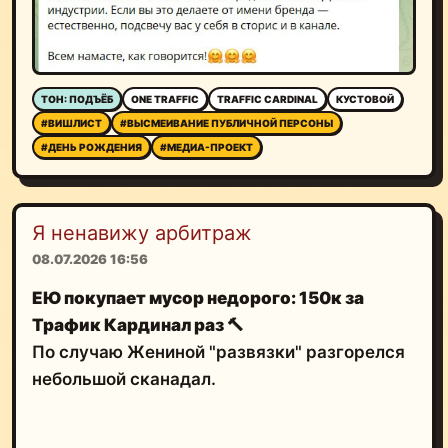
ТОН: ПОДЪЁБ
ONE TRAFFIC
TRAFFIC CARDINAL
КУСТОВОЙ
#ВИШЛИСТ
#ВЫСМЕИВАНИЕ ПУБЛИЧНОЙ ПЕРСОНЫ
#ДЕНЬ РОЖДЕНИЯ
#МЕДИА-ПРОЕКТ
Я ненавижу арбитраж
08.07.2026 16:56
ЕЮ покупает мусор недорого: 150к за
Трафик Кардинал раз
🔨
По случаю Жениной "развязки" разгорелся
небольшой сканадал.