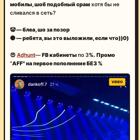
мобилы, шоб подобный срам
хотя бы не
сливался в сеть?
🤡
— блеа, шо за позор
🌚
— ребята, вы это выложили, если что))0)
😎
Adhunt
—
FB кабинеты
по 3
%.
Промо
"
AFF" на первое пополнение БЕЗ %