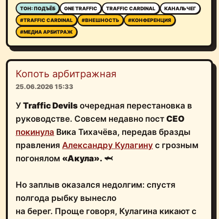
ТОН: ПОДЪЁБ
ONE TRAFFIC
TRAFFIC CARDINAL
КАНАЛЬЧЕГ
#TRAFFIC CARDINAL
#ВНЕШНОСТЬ
#КОНФЕРЕНЦИЯ
#МЕДИА АРБИТРАЖ
Копоть арбитражная
25.06.2026 15:33
У
Traffic Devils
очередная перестановка в
руководстве. Совсем недавно пост
CEO
покинула
Вика Тихачёва, передав бразды
правления
Александру Кулагину
с грозным
погонялом
«Акула».
🦈
Но заплыв оказался недолгим: спустя
полгода рыбку вынесло
на берег. Проще говоря, Кулагина кикают с