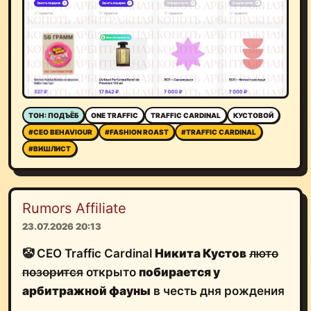
ТОН: ПОДЪЁБ
ONE TRAFFIC
TRAFFIC CARDINAL
КУСТОВОЙ
#CEO BEHAVIOUR
#FASHION ROAST
#TRAFFIC CARDINAL
#ВИШЛИСТ
Rumors Affiliate
23.07.2026 20:13
🤡 CEO Traffic Cardinal
Никита Кустов
люто
позорится
открыто
побирается у
арбитражной фауны
в честь дня рождения