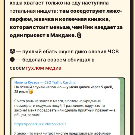
кэша хватает только на еду
наступила
тотальная нищета:
там
соседствуют люкс-
парфюм, жвачка и копеечная книжка
,
которая стоит меньше, чем Ник наедает за
один присест в Макдаке.
🗿
🤡 — пухлый
ебать охуел
дико словил ЧСВ
🌚 — бедолага совсем обнищал в
своём
тухлом медиа