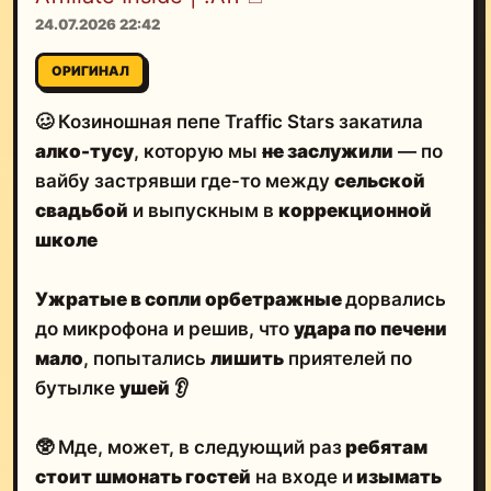
24.07.2026 22:42
ОРИГИНАЛ
🥴 Козиношная пепе Traffic Stars закатила
алко-тусу
, которую мы
не
заслужили
— по
вайбу застрявши где-то между
сельской
свадьбой
и выпускным в
коррекционной
школе
Ужратые в сопли орбетражные
дорвались
до микрофона и решив, что
удара по печени
мало
, попытались
лишить
приятелей по
бутылке
ушей
👂
🥸 Мде, может, в следующий раз
ребятам
стоит шмонать гостей
на входе и
изымать