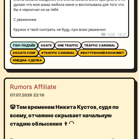
ТОН: ПОДЪЁБ
GGATE
ONE TRAFFIC
TRAFFIC CARDINAL
#GGATE CONF
#TRAFFIC CARDINAL
#ВНУТРЕННИЙ КОНФЛИКТ
#МЕДИА-СДЕЛКА
Rumors Affiliate
07.07.2026 22:16
🤡
Тем временем
Никита Кустов
, судя по
всему, отчаянно скрывает начальную
стадию облысения
👨‍🦲