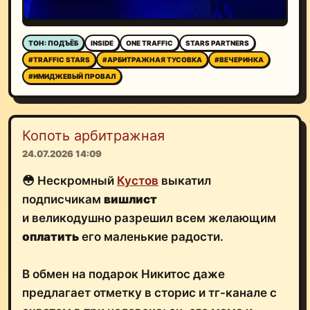
ТОН: ПОДЪЁБ
INSIDE
ONE TRAFFIC
STARS PARTNERS
#TRAFFIC STARS
#АРБИТРАЖНАЯ ТУСОВКА
#ВЕЧЕРИНКА
#ИМИДЖЕВЫЙ ПРОВАЛ
Копоть арбитражная
24.07.2026 14:09
😳 Нескромный
Кустов
выкатил
подписчикам
вишлист
и великодушно разрешил всем желающим
оплатить
его маленькие радости.
В обмен на подарок Никитос даже
предлагает отметку в сторис и тг-канале с