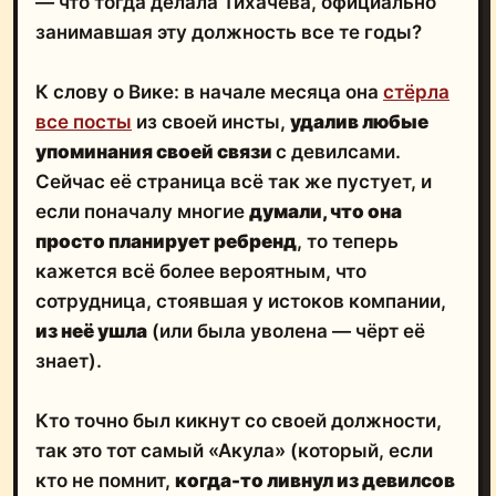
— что тогда делала Тихачёва, официально
занимавшая эту должность все те годы?
К слову о Вике: в начале месяца она
стёрла
все посты
из своей инсты,
удалив любые
упоминания своей связи
с девилсами.
Сейчас её страница всё так же пустует, и
если поначалу многие
думали, что она
просто планирует ребренд
, то теперь
кажется всё более вероятным, что
сотрудница, стоявшая у истоков компании,
из неё ушла
(или была уволена — чёрт её
знает).
Кто точно был кикнут со своей должности,
так это тот самый «Акула» (который, если
кто не помнит,
когда-то ливнул из девилсов