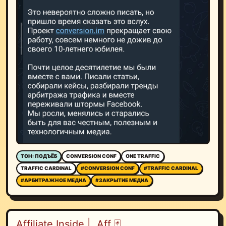
ТОН: ПОДЪЁБ
CONVERSION CONF
ONE TRAFFIC
TRAFFIC CARDINAL
#CONVERSION CONF
#TRAFFIC CARDINAL
#АРБИТРАЖНОЕ МЕДИА
#ЗАКРЫТИЕ МЕДИА
Affiliate Inside | .Aff 🃏