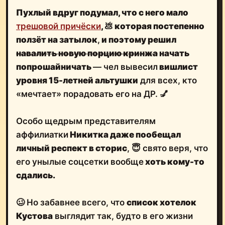
Пухлый вдруг подумал, что с него мало
трешовой причёски
,
💩
которая постепенно
ползёт на затылок
,
и поэтому решил
навалить новую порцию кринжа
начать
попрошайничать
— чел вывесил
вишлист
уровня 15-летней альтушки
для всех, кто
«мечтает» порадовать его на ДР. 💅
Особо щедрым представителям
аффилиатки
Никитка даже пообещал
личный респект в сторис
, 😇 свято веря, что
его унылые соцсетки вообще
хоть кому-то
сдались.
🥴 Но забавнее всего, что
список хотелок
Кустова
выглядит так, будто в его жизни