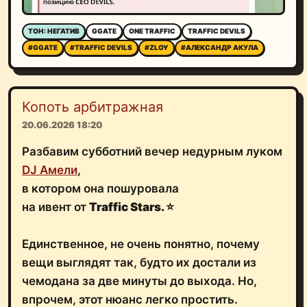
ТОН: НЕГАТИВ
GGATE
ONE TRAFFIC
TRAFFIC DEVILS
#GGATE
#TRAFFIC DEVILS
#ZLOY
#АЛЕКСАНДР АКУЛА
Копоть арбитражная
20.06.2026 18:20
Разбавим субботний вечер недурным луком
DJ Амели
,
в котором она пошуровала
на ивент от
Traffic Stars.
⭐️
Единственное, не очень понятно, почему
вещи выглядят так, будто их достали из
чемодана за две минуты до выхода. Но,
впрочем, этот нюанс легко простить.