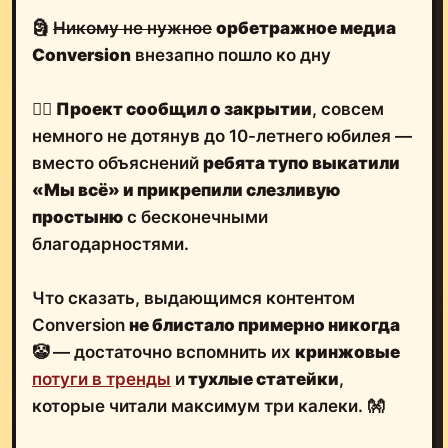
🗿
Никому не нужное
орбетражное медиа
Conversion
внезапно пошло ко дну
🤷‍♂️
Проект сообщил о закрытии
, совсем
немного не дотянув до 10-летнего юбилея —
вместо объяснений
ребята тупо выкатили
«Мы всё» и прикрепили слезливую
простыню
с бесконечными
благодарностями.
Что сказать, выдающимся контентом
Conversion
не блистало примерно никогда
🤡 — достаточно вспомнить их
кринжовые
потуги в тренды
и
тухлые статейки
,
которые читали максимум три калеки. 👐