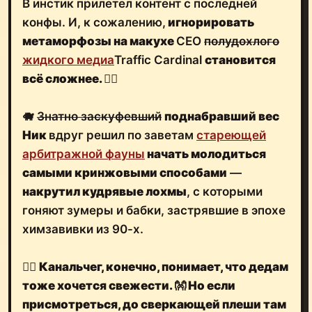
В инстик прилетел контент с последней
конфы. И, к сожалению,
игнорировать
метаморфозы на макухе
CEO
полудохлого
жидкого медиа
Traffic Cardinal
становится
всё сложнее.
🤦‍♂️
🐗
Знатно заскуфевший
поднабравший вес
Ник
вдруг решил по заветам
стареющей
арбитражной фауны
начать молодиться
самыми кринжовыми способами
—
накрутил кудрявые лохмы
, с которыми
гоняют зумеры и бабки, застрявшие в эпохе
химзавивки из 90-х.
🤷‍♂️
Канальчег, конечно, понимает, что дедам
тоже хочется свежести.
👐
Но если
присмотреться,
до сверкающей плеши там