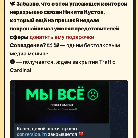
🕊
Забавно, что с этой угасающей конторой
неразрывно связан Никита Кустов
,
который ещё на прошлой неделе
попрошайничал
умолял представителей
сферы
донатить ему подарочки
.
Совпадение?
🥴
🤡
— одним бестолковым
медиа меньше
🌚 — получается, ждём закрытия Traffic
Cardinal