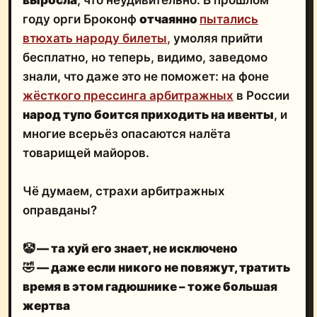
году орги Броконф
отчаянно
пытались
втюхать народу билеты
,
умоляя прийти
бесплатно, но теперь, видимо, заведомо
знали, что даже это не поможет: на фоне
жёсткого прессинга арбитражных
в России
народ тупо боится приходить на ивенты
, и
многие всерьёз опасаются налёта
товарищей майоров.
Чё думаем, страхи арбитражных
оправданы?
🤡 — та хуй его знает, не исключено
🤣
— даже если никого не повяжут, тратить
время в этом гадюшнике – тоже большая
жертва