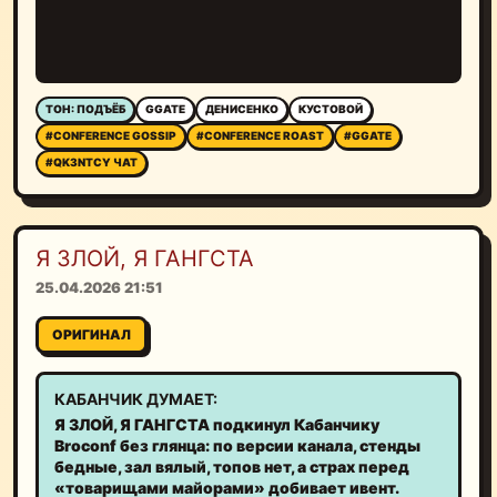
ТОН: ПОДЪЁБ
GGATE
ДЕНИСЕНКО
КУСТОВОЙ
#CONFERENCE GOSSIP
#CONFERENCE ROAST
#GGATE
#QK3NTCY ЧАТ
Я ЗЛОЙ, Я ГАНГСТА
25.04.2026 21:51
ОРИГИНАЛ
КАБАНЧИК ДУМАЕТ:
Я ЗЛОЙ, Я ГАНГСТА подкинул Кабанчику
Broconf без глянца: по версии канала, стенды
бедные, зал вялый, топов нет, а страх перед
«товарищами майорами» добивает ивент.