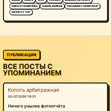
INSIDE
GGATE
ZLOY
CPA BRO
RUMORS_AFFILIATE
НИКА КУЗЬМИЧЁВА
НАИЛЬ БАЙКОВ
НЕНАВИЖУ АРБИТРАЖ
QK3NTCY ЧАТ
ПУБЛИКАЦИИ
ВСЕ ПОСТЫ С
УПОМИНАНИЕМ
Копоть арбитражная
03.07.2026 19:31
Ничего унылее фотоотчёта