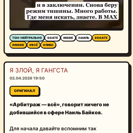
ТОН: НЕЙТРАЛЬНО
GGATE
INSIDE
НАИЛЬ
#GGATE
#INSIDE
#ВСЁ
#ЛИБО
Я ЗЛОЙ, Я ГАНГСТА
02.04.2026 19:50
ОРИГИНАЛ
«Арбитраж — всё», говорит ничего не
добившийся в сфере Наиль Байков.
Для начала давайте вспомним так