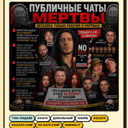
ТОН: ПОДЪЁБ
GGATE
ДОВОЛЬНЫЙ
НАИЛЬ
#GGATE
#GGATE CONF
#G GATE CONF
#MONOLIT