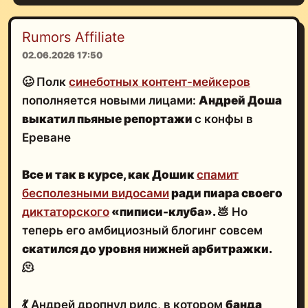
Rumors Affiliate
02.06.2026 17:50
🥴 Полк
синеботных контент-мейкеров
пополняется новыми лицами:
Андрей Доша
выкатил пьяные репортажи
с конфы в
Ереване
Все и так в курсе, как Дошик
спамит
бесполезными видосами
ради пиара своего
диктаторского
«пиписи-клуба»
.
💩
Но
теперь его амбициозный блогинг совсем
скатился до уровня нижней арбитражки.
🫠
💃 Андрей дропнул рилс, в котором
банда