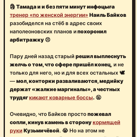
🗿
Тамада и и без пяти минут
инфоцыга
тренер «по женской энергии»
Наиль Байков
разобиделся на стёб в адрес своих
наполеоновских планов и
похоронил
арбитражку
😣
Пару дней назад старый
решил выплеснуть
желчь о том, что сфере пришёл конец
, и не
только для него, но и для всех остальных 🕊
—
мол, конторки разваливаются, медийку
держат «жалкие маргиналы», а
честных
трудяг
кикают коварные боссы
.
🤬
Очевидно, что Байков просто
пожевал
сопли, кинув камень в сторону
кормящей
руки
Кузьмичёвой
. 😭 Но на этом не