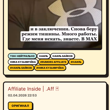
ТОН: НЕЙТРАЛЬНО
НАИЛЬ
НАИЛЬ БАЙКОВ
НИКА КУЗЬМИЧЁВА
#RUMORS AFFILIATE
#НАИЛЬ
#НАИЛЬ БАЙКОВ
#НИКА КУЗЬМИЧЁВА
Affiliate Inside | .Aff 🃏
02.04.2026 22:53
ОРИГИНАЛ