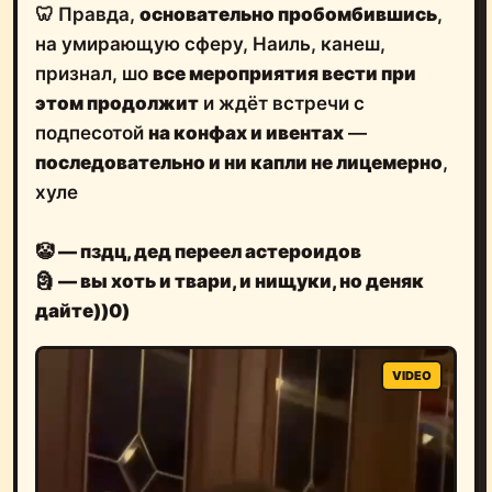
🦷 Правда,
основательно пробомбившись
,
на умирающую сферу, Наиль, канеш,
признал, шо
все мероприятия вести при
этом продолжит
и ждёт встречи с
подпесотой
на конфах и ивентах
—
последовательно и ни капли не лицемерно
,
хуле
🤡
— пздц, дед переел астероидов
🗿
— вы хоть и твари, и нищуки, но деняк
дайте))0)