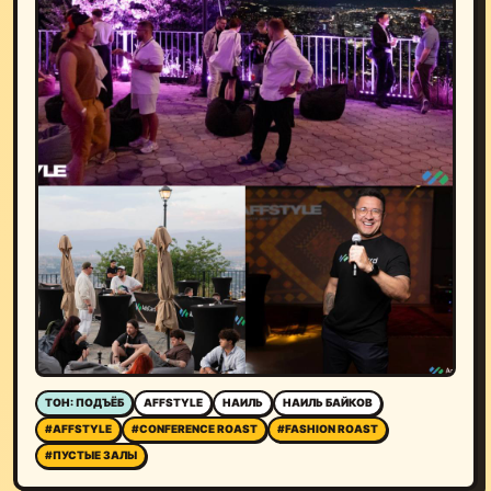
ТОН: ПОДЪЁБ
AFFSTYLE
НАИЛЬ
НАИЛЬ БАЙКОВ
#AFFSTYLE
#CONFERENCE ROAST
#FASHION ROAST
#ПУСТЫЕ ЗАЛЫ