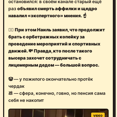
остановился: в своём канале старый ещё
раз
объявил смерть аффилки и щедро
навалил «экспертного» мнения.
☝️
🤦‍♂️
При этом Наиль заявил, что
продолжит
брать с орбетражных копейку за
проведение мероприятий и спортивных
движей.
💸
Правда, кто после такого
высера захочет сотрудничать с
лицемерным дедом —
большой вопрос.
🤡 — у пожилого окончательно протёк
чердак
💩 — сфера, конечно, говно, но пенсия сама
себя не накопит