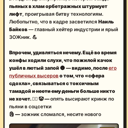
пьяных в хлам орбетражных штурмует
лифт
, проигрывая битву технологиям.
Любопытно, что в кадре засветился
Наиль
Байков
— главный хейтер индустрии и ярый
ЗОЖник. 💪
Впрочем, удивляться нечему. Ещё во время
конфы ходили слухи, что
пожилой качок
ушёл в лютый запой
🌚
— видимо, после
его
публичных высеров
о том, что «сфера
сдохла»,
связываться с токсичным
тамадой
и нести ему деньги
больше никто
не хочет.
🤷‍♂️
🤡
—
опять высирают кринж по
пьяни в соцсетки
🗿
—
зожник сломался, несите нового