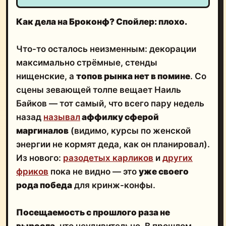
Как дела на Броконф? Спойлер: плохо.
Что-то осталось неизменным: декорации
максимально стрёмные, стенды
нищенские, а
топов рынка нет в помине
. Со
сцены зевающей толпе вещает Наиль
Байков — тот самый, что всего пару недель
назад
называл
аффилку сферой
маргиналов
(видимо, курсы по женской
энергии не кормят деда, как он планировал).
Из нового:
разодетых карликов
и
других
фриков
пока не видно — это
уже своего
рода победа
для кринж-конфы.
Посещаемость с прошлого раза не
выросла
, что неудивительно. В прошлом