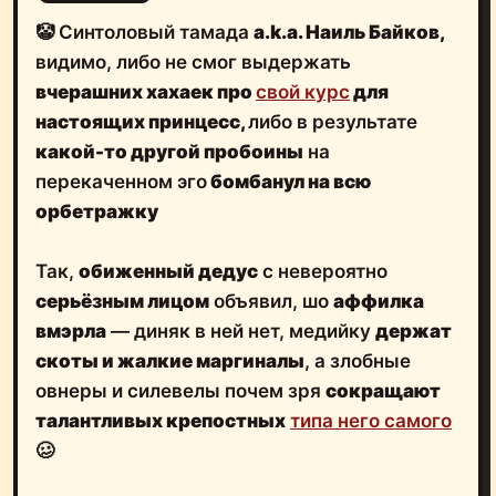
🤡 Синтоловый тамада
a.k.a. Наиль Байков,
видимо, либо не смог выдержать
вчерашних хахаек про
свой курс
для
настоящих принцесс,
либо в результате
какой-то другой пробоины
на
перекаченном эго
бомбанул на всю
орбетражку
Так,
обиженный дедус
с невероятно
серьёзным лицом
объявил, шо
аффилка
вмэрла
— диняк в ней нет, медийку
держат
скоты и жалкие маргиналы
, а злобные
овнеры и силевелы почем зря
сокращают
талантливых крепостных
типа него самого
🥴