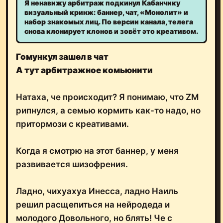
Я ненавижу арбитраж подкинул Кабанчику
визуальный кринж: баннер, чат, «Монолит» и
набор знакомых лиц. По версии канала, телега
снова клонирует клонов и зовёт это креативом.
Гомункул зашел в чат
А тут арбитражное комьюнити
Натаха, че происходит? Я понимаю, что ZM
рипнулся, а семью кормить как-то надо, но
притормози с креативами.
Когда я смотрю на этот баннер, у меня
развивается шизофрения.
Ладно, чихуахуа Инесса, ладно Наиль
решил расщепиться на нейродеда и
молодого Довольного, но блять! Че с