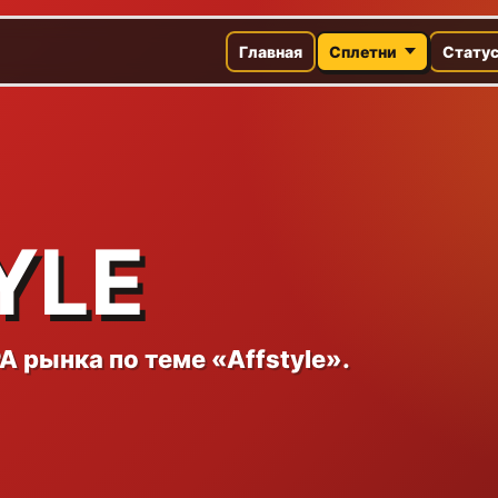
Главная
Сплетни
Стату
YLE
 рынка по теме «Affstyle».