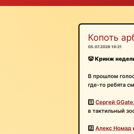
Копоть ар
05.07.2026 19:21
🤡
Кринж недел
В прошлом голо
где-то ребята см
1️⃣
Сергей GGate
в тактильный зо
2️⃣
Алекс Номад