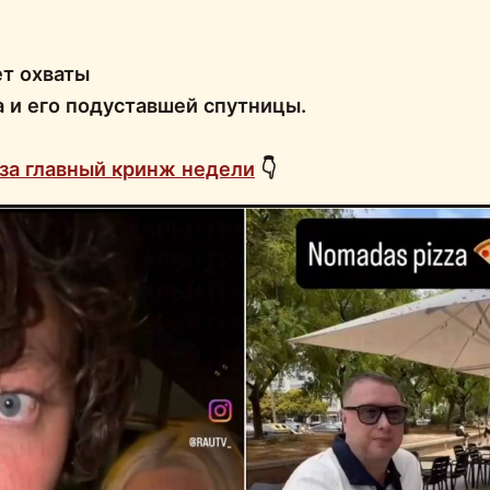
т охваты
а и его подуставшей спутницы.
за главный кринж недели
👇