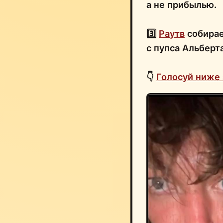
а не прибылью.
3️⃣
Раутв
собирае
с пупса Альберт
👇
Голосуй ниже 