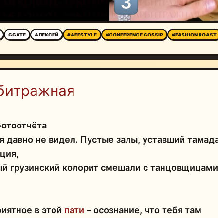
GGATE
АЛЕКСЕЙ
#AFFSTYLE
#CONFERENCE GOSSIP
#FASHION ROAST
битражная
фотоотчёта
я давно не видел. Пустые залы, уставший тамад
ция,
й грузинский колорит смешали с танцовщицами
иятное в этой
пати
– осознание, что тебя там