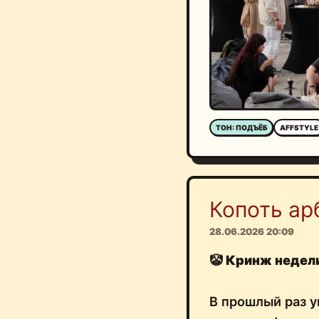
ТОН: ПОДЪЁБ
AFFSTYLE
Копоть ар
28.06.2026 20:09
🤡
Кринж недел
В прошлый раз 