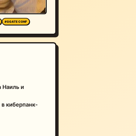
#GGATE CONF
а Наиль и
 в киберпанк-