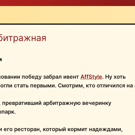
битражная
и
совании победу забрал ивент
AffStyle
. Ну хоть
огли стать первыми. Смотрим, кто отличился на 
, превративший арбитражную вечеринку
опарк.
и его ресторан, который кормит надеждами,