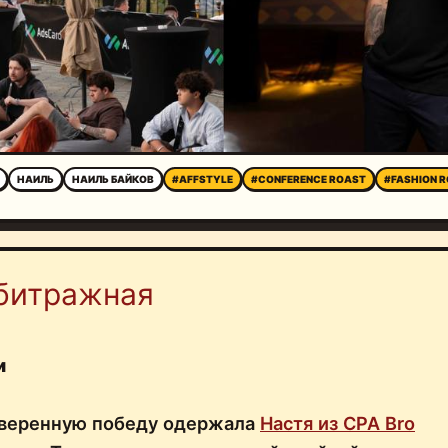
НАИЛЬ
НАИЛЬ БАЙКОВ
#AFFSTYLE
#CONFERENCE ROAST
#FASHION 
битражная
и
уверенную победу одержала
Настя из CPA Bro