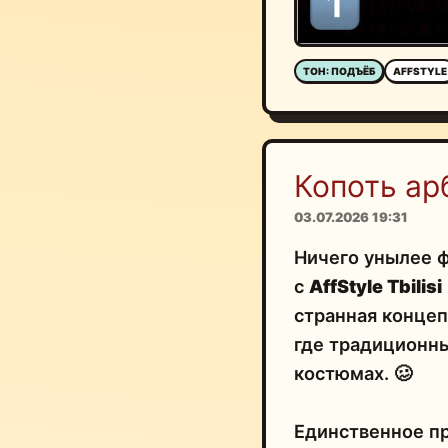
ТОН: ПОДЪЁБ
AFFSTYLE
Копоть ар
03.07.2026 19:31
Ничего унылее 
с
AffStyle Tbilisi
странная концеп
где традиционны
костюмах. 🥴
Единственное пр