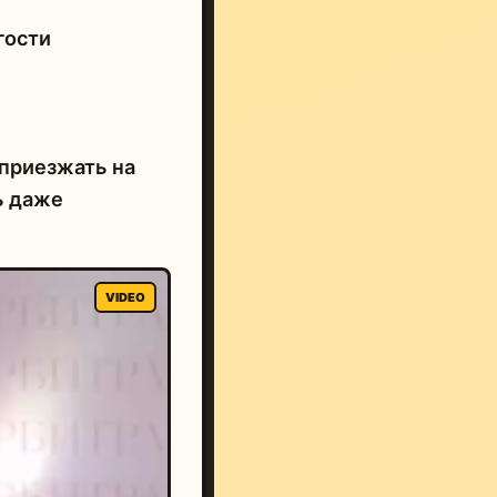
гости
 приезжать на
ь даже