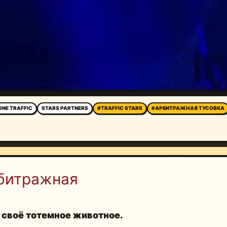
ONE TRAFFIC
STARS PARTNERS
#TRAFFIC STARS
#АРБИТРАЖНАЯ ТУСОВКА
битражная
 своё тотемное животное.