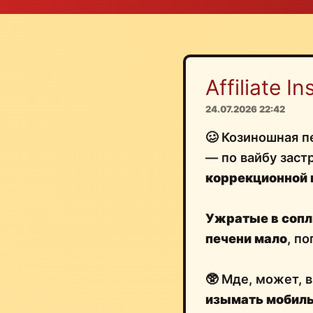
Affiliate Ins
24.07.2026 22:42
🥴 Козиношная пе
— по вайбу зас
коррекционной
Ужратые в соп
печени мало
, п
🥸 Мде, может, 
изымать мобилы