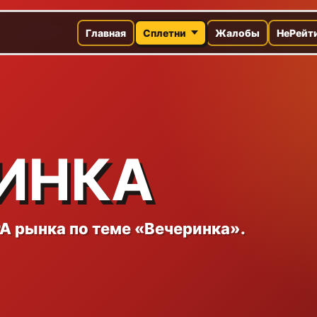
Главная
Сплетни
Жалобы
НеРейт
ИНКА
A рынка по теме «Вечеринка».