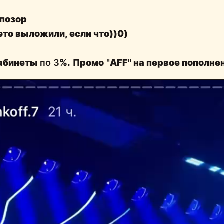
 позор
это выложили, если что))0)
кабинеты
по 3
%.
Промо
"
AFF" на первое пополне