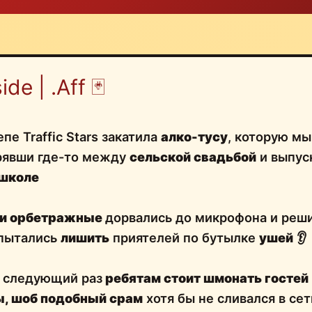
ide | .Aff 🃏
пе Traffic Stars закатила
алко-тусу
, которую м
трявши где-то между
сельской свадьбой
и выпус
 школе
ли орбетражные
дорвались до микрофона и реши
опытались
лишить
приятелей по бутылке
ушей
👂
в следующий раз
ребятам стоит шмонать гостей
, шоб подобный срам
хотя бы не сливался в сет