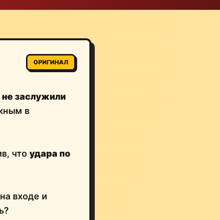
ОРИГИНАЛ
ы
не
заслужили
кным в
в, что
удара по
на входе и
ь?