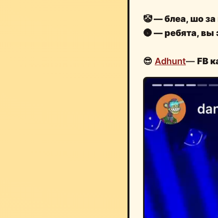
🤡
— блеа, шо за
🌚
— ребята, вы 
😎
Adhunt
—
FB 