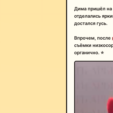
Дима пришёл на 
отделались ярк
достался гусь.
Впрочем, после
съёмки низкосор
органично. ⭐