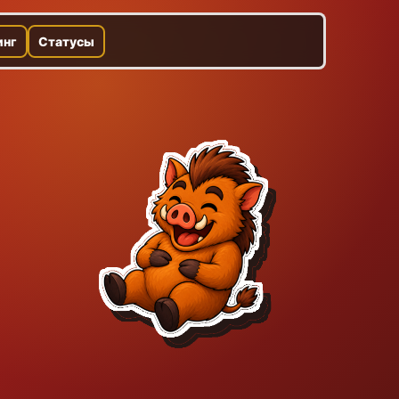
инг
Статусы