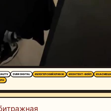
RAUTV
ZUBR DIGITAL
#БЛОГЕРСКИЙ КРИНЖ
#КОНТЕНТ-ФЕЙЛ
#НАСМЕШ
ЕРН
битражная