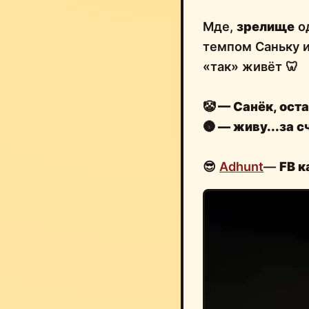
Мде,
зрелище
о
темпом Саньку 
«так» живёт 🦷
🤡
— Санёк, оста
🌚
— живу...за с
😎
Adhunt
—
FB 