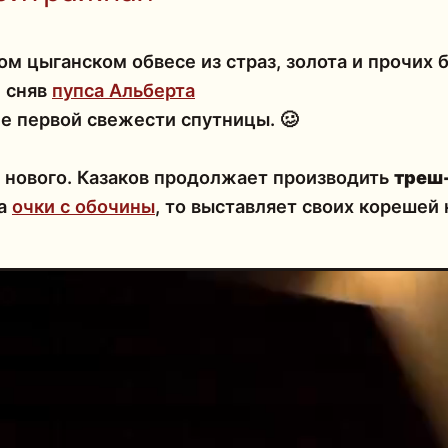
ом цыганском обвесе из страз, золота и прочих
, сняв
пупса Альберта
не первой свежести спутницы. 🥴
 нового. Казаков продолжает производить
треш-
на
очки с обочины
, то выставляет своих корешей