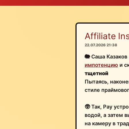
Affiliate Ins
22.07.2026 21:38
🐘 Саша Казаков
импотенцию
и с
тщетной
Пытаясь, наконе
стиле праймово
🥸 Так, Рау устр
водой, а затем в
на камеру в тра