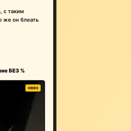
, с таким
го же он блеать
ние БЕЗ %