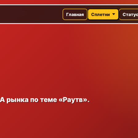
Главная
Сплетни
Стату
A рынка по теме «Раутв».