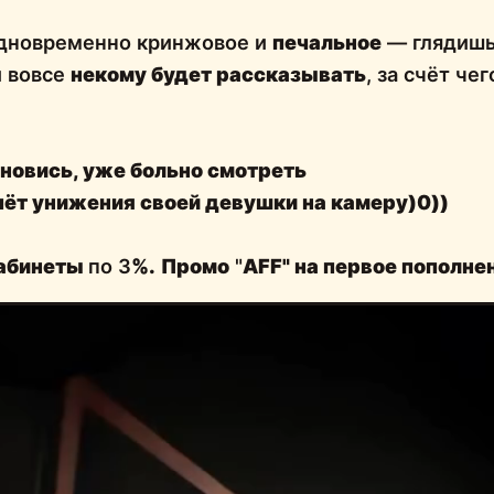
дновременно кринжовое и
печальное
— глядишь
и вовсе
некому будет рассказывать
, за счёт че
новись, уже больно смотреть
чёт унижения своей девушки на камеру)0))
кабинеты
по 3
%.
Промо
"
AFF" на первое пополне