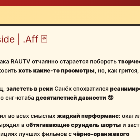
ide | .Aff 🃏
 ака RAUTV отчаянно старается побороть
творче
косить
хоть какие-то просмотры
, но, как грится
ц,
залететь в реки
Санёк спохватился
реанимир
го снг-ютаба
десятилетней давности
🤥
оил во всех смыслах
жидкий перформанс
: окат
ырядил в о
бтягивающие срундель шорты
и заст
дициях лучших фильмов с
чёрно-оранжевого