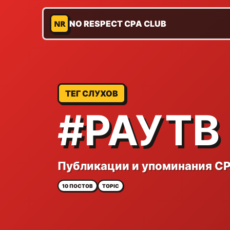
NR
NO RESPECT CPA CLUB
ТЕГ СЛУХОВ
#РАУТВ
Публикации и упоминания CP
10 ПОСТОВ
TOPIC