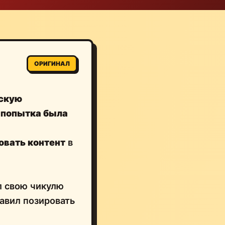
ОРИГИНАЛ
скую
,
попытка была
овать контент
в
ил свою чикулю
авил позировать