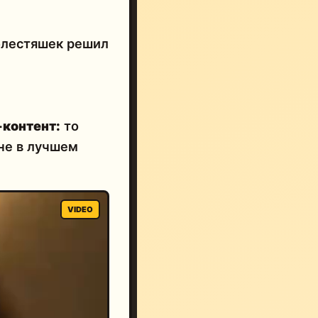
 блестяшек решил
контент:
то
 не в лучшем