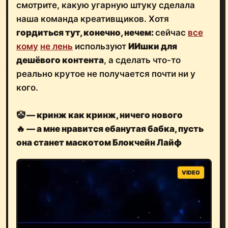
смотрите, какую угарную штуку сделала
наша команда креативщиков. Хотя
гордиться тут, конечно, нечем:
сейчас
все
кому
не лень
используют
ИИшки для
дешёвого контента
, а сделать что-то
реально крутое не получается почти ни у
кого.
🤡 — кринж как кринж, ничего нового
🔥 — а мне нравится ебанутая бабка, пусть
она станет маскотом Блокчейн Лайф