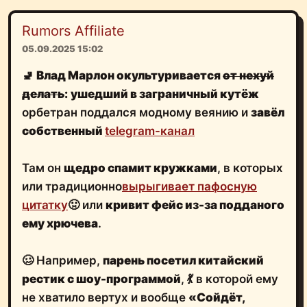
Rumors Affiliate
05.09.2025 15:02
🚽
Влад Марлон
окультуривается
от нехуй
делать
:
ушедший в заграничный кутёж
орбетран поддался модному веянию и
завёл
собственный
telegram-канал
Там он
щедро спамит кружками
, в которых
или традиционно
вырыгивает пафосную
цитатку
🤢 или
кривит фейс из-за подданого
ему хрючева
.
🥴 Например,
парень посетил китайский
рестик с шоу-программой
, 💃 в которой ему
не хватило вертух и вообще
«Сойдёт,