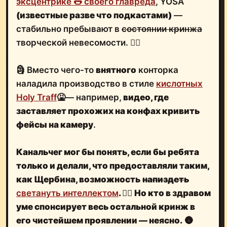
эксцентрике 🌭 своего главреда
, YOSA
(известные разве что подкастами)
—
стабильно пребывают в
состоянии кринжа
творческой невесомости. 🤷‍♂️
🗿 Вместо чего-то
внятного
конторка
наладила производство в стиле
кислотных
Holy Traff
🤮— например,
видео, где
заставляет прохожих на конфах кривить
фейсы на камеру
.
Канальчег мог бы понять, если бы ребята
только и делали, что предоставляли
таким,
как Щербина, возможность
напиздеть
светануть интеллектом
.
🤦‍♂️
Но кто в здравом
уме спонсирует весь
остальной кринж в
его чистейшем проявлении
— неясно.
🌚