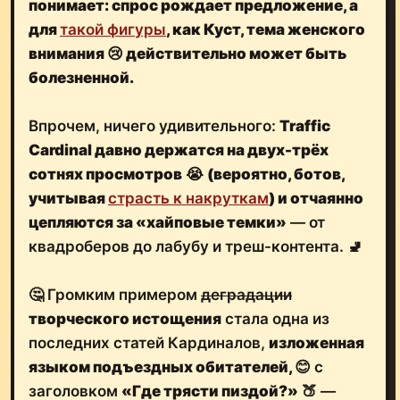
понимает: спрос рождает предложение, а
для
такой фигуры
, как Куст,
тема женского
внимания
😢
действительно может быть
болезненной.
Впрочем, ничего удивительного:
Traffic
Cardinal давно держатся на двух-трёх
сотнях просмотров
😭
(вероятно, ботов,
учитывая
страсть к накруткам
)
и отчаянно
цепляются за «хайповые темки»
— от
квадроберов до лабубу и треш-контента. 🚽
🤔 Громким примером
деградации
творческого истощения
стала одна из
последних статей Кардиналов,
изложенная
языком подъездных обитателей,
😊
с
заголовком
«Где трясти пиздой?»
🍑 —