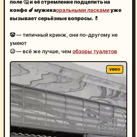
поле
🤔
и её стремление подцепить на
конфе
🍆
мужика
оральными ласками
уже
вызывает серьёзные вопросы
.
💊
🤡 — типичный кринж, они по-другому не
умеют
🥴 — всё же лучше, чем
обзоры туалетов