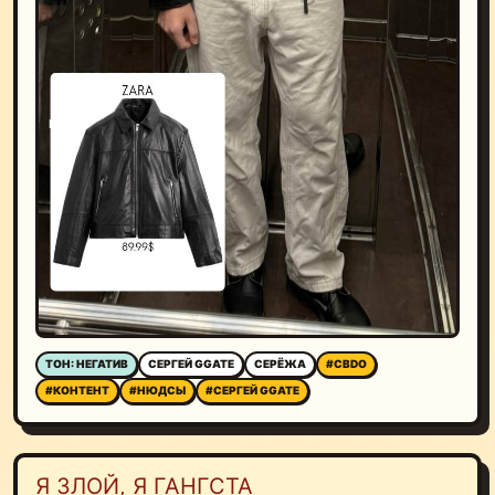
ТОН: НЕГАТИВ
СЕРГЕЙ GGATE
СЕРЁЖА
#CBDO
#КОНТЕНТ
#НЮДСЫ
#СЕРГЕЙ GGATE
Я ЗЛОЙ, Я ГАНГСТА