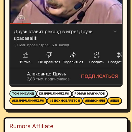
ТОН: ИНСАЙД
DRJPIPUJ1NM5ZJVI
РОМАН МАНУЙЛОВ
#DRJPIPUJ1NM5ZJVI
#ВДОХНОВЛЯЕТСЯ
#ВЫЯСНИЛИ
#ЕЩЁ
Rumors Affiliate