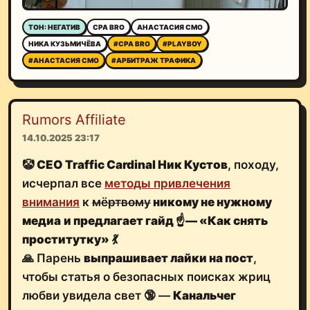
ТОН: НЕГАТИВ
CPA BRO
АНАСТАСИЯ CMO
НИКА КУЗЬМИЧЁВА
#CPA BRO
#PLAYBOY
#АНАСТАСИЯ CMO
#АРБИТРАЖ ТРАФИКА
Rumors Affiliate
14.10.2025 23:17
🤡
CEO Traffic Cardinal Ник Кустов
, походу,
исчерпал все
методы привлечения
внимания
к
мёртвому
никому не нужному
медиа
и предлагает гайд
☝️
—
«Как снять
проститутку»
💃
🙏
Парень
выпрашивает лайки на пост
,
чтобы статья о безопасных поисках жриц
любви увидела свет 🔞 —
Канальчег