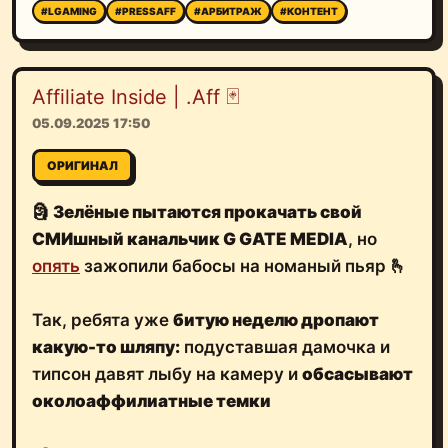
#LGAMING
#PRESSAFF
#АРБИТРАЖ
#КОНТЕНТ
Affiliate Inside | .Aff 🃏
05.09.2025 17:50
ОРИГИНАЛ
🗿
Зелёные пытаются прокачать свой
СМИшный канальчик G GATE MEDIA
, но
опять
зажопили бабосы на номаный пьяр 🫰
Так, ребята уже
битую неделю дропают
какую-то шляпу:
подуставшая дамочка и
типсон давят лыбу на камеру и
обсасывают
околоаффилиатные темки