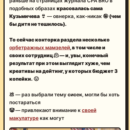
раньше на страницах журнала CPA BRO в
подобных образах
красовалась сама
Кузьмичева
👙 — овнерка, как-никак 🤪
(чем
бы дитя не тешилось).
То сейчас конторка
раздела несколько
орбетражных мамзелей
, в том числе и
своих сотрудниц
🫠
— и, увы, конечный
результат при этом
выглядит хуже, чем
креативы на дейтинг
, у которых бюджет 3
копейки.
🤢
💩 — раз выбрали тему
сисек
, могли бы хоть
постараться
🤡 — привлекают внимание к
своей
макулатуре
как могут