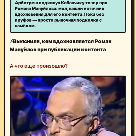
Арбитреш подкинул Кабанчику тизер про
Романа Мануйлова: мол, нашли источник
вдохновения для его контента. Пока без
пруфов — просто рыночная подколка с
намёком.
⚡️
Выяснили, кем вдохновляется Роман
Мануйлов при публикации контента
А что еще произошло?