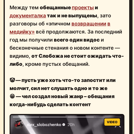
Между тем
обещанные
проекты
и
документалка
так и не выпущены
, зато
разговоры об «эпичном
возвращении
в
медийку»
всё продолжаются. За последний
год мы получили
всего один видос
и
бесконечные стенания о новом контенте —
видимо,
от Слобожа не стоит ожидать что-
либо
, кроме пустых обещаний.
🤡 — пусть уже хоть что-то запостит или
молчит, сил нет слушать одно и то же
😁 — чел создал новый жанр – обещания
когда-нибудь сделать контент