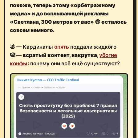
похоже, теперь этому
«
орбетражному
медиа» и до
всплывающей рекламы
«Светлана, 300 метров от вас»
😎
осталось
совсем немного.
💩 — Кардиналы
опять
поддали жидкого
🤡 —
всратый контент, накрутка,
убогие
конфы
:
почему они всё ещё существуют?