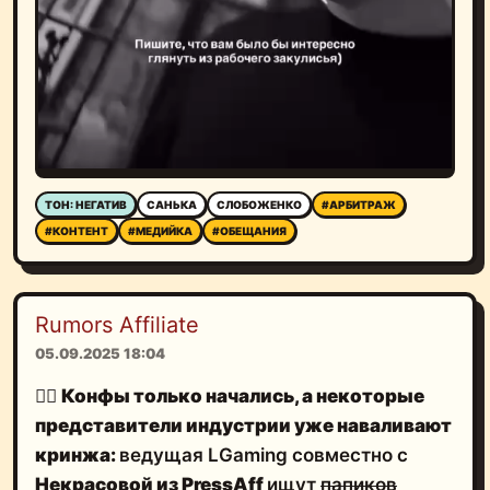
ТОН: НЕГАТИВ
САНЬКА
СЛОБОЖЕНКО
#АРБИТРАЖ
#КОНТЕНТ
#МЕДИЙКА
#ОБЕЩАНИЯ
Rumors Affiliate
05.09.2025 18:04
🤦‍♂️
Конфы только начались, а некоторые
представители индустрии
уже наваливают
кринжа
:
ведущая LGaming совместно с
Некрасовой из PressAff
ищут
папиков