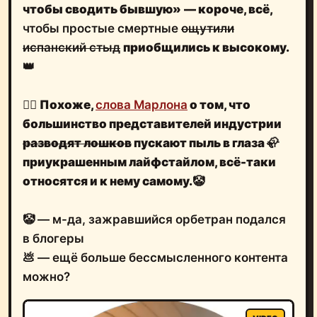
чтобы сводить бывшую»
— короче, всё,
чтобы простые смертные
ощутили
испанский стыд
приобщились к высокому.
👑
🤷‍♂️
Похоже,
слова Марлона
о том, что
большинство представителей индустрии
разводят лошков
пускают пыль в глаза
🦣
приукрашенным лайфстайлом
, всё-таки
относятся и к нему самому.
🤡
🤡 — м-да, зажравшийся орбетран подался
в блогеры
💩 — ещё больше бессмысленного контента
можно?