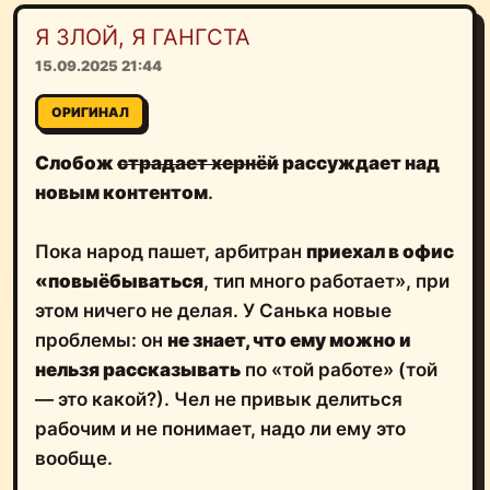
Я ЗЛОЙ, Я ГАНГСТА
15.09.2025 21:44
ОРИГИНАЛ
Слобож
страдает хернёй
рассуждает над
новым контентом
.
Пока народ пашет, арбитран
приехал в офис
«повыёбываться
, тип много работает», при
этом ничего не делая. У Санька новые
проблемы: он
не знает, что ему можно и
нельзя рассказывать
по «той работе» (той
— это какой?). Чел не привык делиться
рабочим и не понимает, надо ли ему это
вообще.