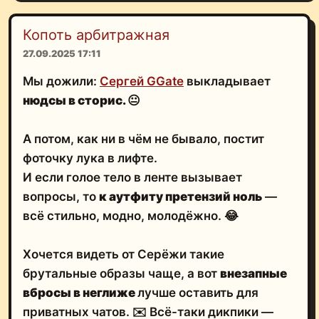
Копоть арбитражная
27.09.2025 17:11
Мы дожили:
Сергей GGate
выкладывает
нюдсы в сторис.
😐
А потом, как ни в чём не бывало, постит
фоточку лука в лифте.
И если голое тело в ленте вызывает
вопросы, то
к аутфиту претензий ноль
—
всё стильно, модно, молодёжно. 😂
Хочется видеть от Серёжи такие
брутальные образы чаще, а вот
внезапные
вбросы в неглиже
лучше оставить для
приватных чатов. ✉️ Всё-таки дикпики —