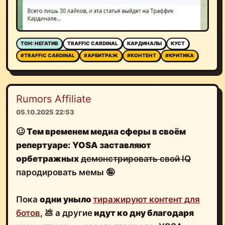
ТОН: НЕГАТИВ
TRAFFIC CARDINAL
КАРДИНАЛЫ
КУСТ
#TRAFFIC CARDINAL
#АРБИТРАЖ
#КОНТЕНТ
#КРИТИКА
Rumors Affiliate
05.10.2025 22:53
🥴
Тем временем медиа сферы в своём
репертуаре:
YOSA заставляют
орбетражных
демонстрировать свой IQ
пародировать мемы 🤪
Пока
одни уныло
тиражируют контент для
ботов
, 💩 а другие
идут ко дну благодаря