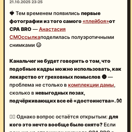
21.10.2025 23:25
🍓 Тем временем появились
первые
фотографии из того самого
«плейбоя»
от
CPA BRO
—
Анастасия
CMO
ссылка
поделилась полуэротичными
снимками 🥴
Канальчег не будет говорить о том, что
подобные кадры
можно использовать, как
лекарство от
греховных помыслов
🌚
—
проблема не столько в
комплекции дамы
,
сколько в
невыгодных позах,
подчёркивающих все её «достоинства».
👐
🤦‍♂️ Однако вопрос остаётся открытым:
для
кого это нечто вообще было снято?
Если