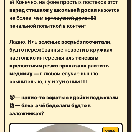
👶 Конечно, на фоне простых постеков этот
парад стишков у школьной доски
кажется
не более, чем
артхаусной дриснёй
печальной попыткой в контент
Ладно. Иль
зелёные всерьёз посчитали
,
будто пережёванные новости в кружках
настолько интересны иль
теневым
крепостным резко приказали растить
медийку
—
в любом случае вышло
сомнительно, ну и хуй с ним 🤷‍♂️
🤡
— какие-то всратые идейки подъехали
🗿
— блеа, а чё бедолаги будто в
заложниках?