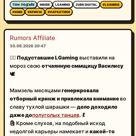
ТОН: ПОДЪЁБ
INSIDE
LGAMING
ZUBR DIGITAL
#LGAMING
#SMM
#КРИНЖ
#НАРКОТИКИ
Rumors Affiliate
30.06.2026 20:47
🤷‍♂️
Подуставшие LGaming
выставили на
мороз свою
отчаянную сммщицу Василису
🕊
Мамзель месяцами
генерировала
отборный кринж и привлекала внимание
во
славу тухлой шарашки —
дело доходило
даже до
полуголых танцев
.
💃
🗿 Кроме слухов, на подобный исход
недолгой карьеры намекает и
какой-то