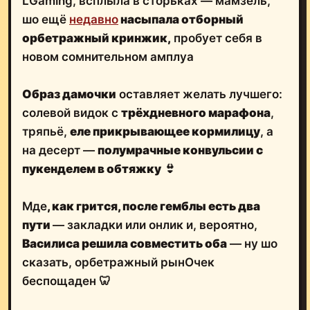
LGaming, всплыла в сторьках — мамзель,
шо ещё
недавно
насыпала отборный
орбетражный кринжик,
пробует себя в
новом сомнительном амплуа
Образ дамочки
оставляет желать лучшего:
солевой видок с
трёхдневного марафона
,
тряпьё,
еле прикрывающее кормилицу
, а
на десерт —
полумрачные конвульсии с
пукенделем в обтяжку
👙
Мде
, как грится, после гемблы есть два
пути
— закладки или онлик и, вероятно,
Василиса решила совместить оба
— ну шо
сказать, орбетражный рынОчек
беспощаден 🦷