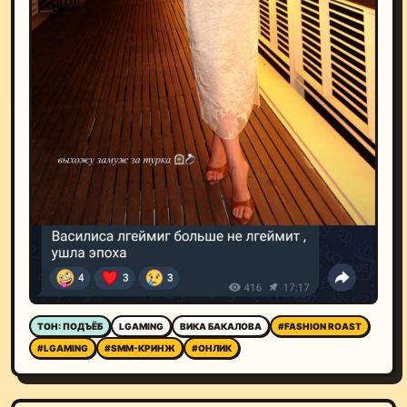
ТОН: ПОДЪЁБ
LGAMING
ВИКА БАКАЛОВА
#FASHION ROAST
#LGAMING
#SMM-КРИНЖ
#ОНЛИК