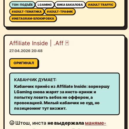
ТОН: ПОДЪЁБ
LGAMING
ВИКА БАКАЛОВА
#ADULT TRAFFIC
#ADULT-ТЕМАТИКА
#ADULT-ТРАФИК
#INSTAGRAM-БЛОКИРОВКА
Affiliate Inside | .Aff 🃏
27.04.2026 20:48
ОРИГИНАЛ
КАБАНЧИК ДУМАЕТ:
Кабанчик принёс из Affiliate Inside: воркершу
LGaming снова жарят за инста-кринж и
попытку ловить вебов не оффером, а
провокацией. Милый кабанчик не суд, но
позиционинг тут визжит.
🥴 Штош, инста
не выдержала
маняме-