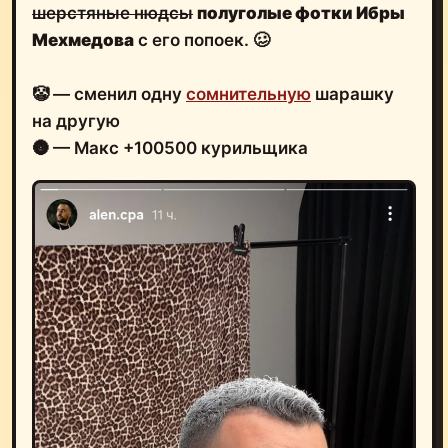
шерстяные нюдсы
полуголые фотки Ибры
Мехмедова
с его попоек. 🥴
🤡 — сменил одну
сомнительную
шарашку
на другую
🌚 — Макс +100500 курильщика