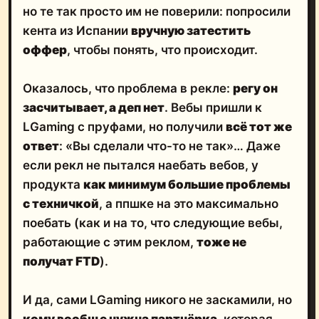
но те так просто им не поверили: попросили
кента из Испании
вручную затестить
оффер
, чтобы понять, что происходит.
Оказалось, что проблема в рекле:
регу он
засчитывает, а деп нет
. Вебы пришли к
LGaming с пруфами, но получили
всё тот же
ответ
: «Вы сделали что-то не так»… Даже
если рекл не пытался наебать вебов, у
продукта
как минимум большие проблемы
с техничкой
, а ппшке на это максимально
поебать (как и на то, что следующие вебы,
работающие с этим реклом,
тоже не
получат FTD
).
И да, сами LGaming никого не заскамили, но