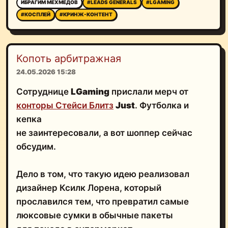
ИБРАГИМ МЕХМЕДОВ
#LEADS GENERALS
#LGAMING
#КОСПЛЕЙ
#КРИНЖ-КОНТЕНТ
Копоть арбитражная
24.05.2026 15:28
Сотруднице
LGaming
прислали мерч от
конторы Стейси Блитз
Just
. Футболка и
кепка
не заинтересовали, а вот шоппер сейчас
обсудим.
Дело в том, что такую идею реализовал
дизайнер Ксилк Лорена, который
прославился тем, что превратил самые
люксовые сумки в обычные пакеты