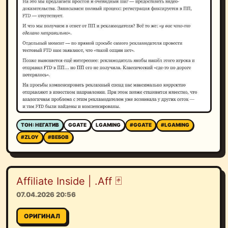
ТОН: НЕГАТИВ
GGATE
LGAMING
#GGATE
#LGAMING
#ZLOY
#ВЕБОВ
Affiliate Inside | .Aff 🃏
07.04.2026 20:56
ОРИГИНАЛ