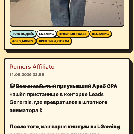
ТОН: ПОДЪЁБ
LGAMING
#FASHION ROAST
#LGAMING
#OLD_MONEY
#РЕПЛИКИ_ЛЮКСА
Rumors Affiliate
11.06.2026 23:59
🤡
Всеми забытый
приунывший Aраб CPA
нашёл пристанище в конторке Leads
Generals, где
превратился в штатного
аниматора
💃
После того, как
парня кикнули из LGaming