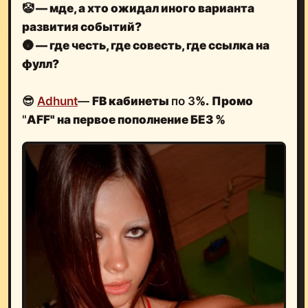
🤡
— мде, а хто ожидал иного варианта
развития событий?
🌚
— где честь, где совесть, где ссылка на
фулл?
😎
Adhunt
—
FB кабинеты
по 3
%.
Промо
"
AFF" на первое пополнение БЕЗ %