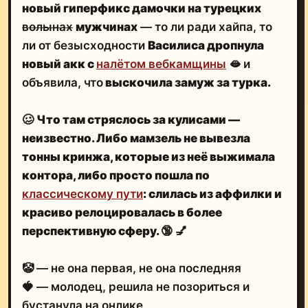
новый гиперфикс дамочки на турецких
волынах
мужчинах
— то ли ради хайпа, то
ли от безысходности
Василиса дропнула
новый акк с
налётом вебкамщины
🫦 и
объявила, что
выскочила замуж за турка.
🥴
Что там стряслось за кулисами —
неизвестно.
Либо мамзель не вывезла
тонны кринжа
, которые из неё выжимала
контора, либо просто пошла по
классическому пути
: слилась из аффилки и
красиво релоцировалась в более
перспективную сферу.
🔞 💅
🤡 — не она первая, не она последняя
🍓 — молодец, решила не позориться и
бустанула на онлике