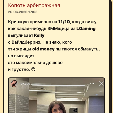
Копоть арбитражная
20.06.2026 17:05
Кринжую примерно на
11/10
, когда вижу,
как какая-нибудь SMMщица из
LGaming
выгуливает
Kelly
с Вайлдберриз. Не знаю, кого
эти жрицы
old money
пытаются обмануть,
но выглядит
это максимально дёшево
и грустно. 😔