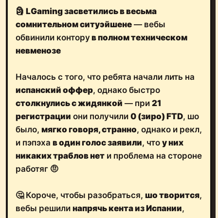
🗿
LGaming засветились в весьма
сомнительном ситуэйшене
— вебы
обвинили контору
в полном техническом
невменозе
Началось с того, что ребята начали лить на
испанский оффер
, однако быстро
столкнулись с жидянкой
— при
21
регистрации
они получили
0 (зиро) FTD
, шо
было,
мягко говоря, странно
, однако и рекл,
и пэпэха
в один голос заявили
, что
у них
никаких траблов нет
и проблема на стороне
работяг 🤨
🤔 Короче, чтобы разобраться,
шо творится
,
вебы решили
напрячь кента из Испании
,