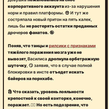
корпоративного аккаунта
из-за нарушения
норм и правил платформы. 😎 И тут же
состряпала новый притон на пять калек,
лишь бы
не растерять остатки преданных
дрочеров
фанатов.
🤪
Поняв, что танцы и
рилсики с признаками
тяжёлого поражения мозга уже не
вывозят,
Василиса
дропнула орбетражную
шуточку
, 😏 заявив, что в случае полной
блокировки в инсте
отъедет искать
байеров на порнхабе.
🗿
Что сказать,
уровень лояльности
крепостной
к своей конторке, конечно,
поражает.
🤷‍♂️
Но есть подозрение, что