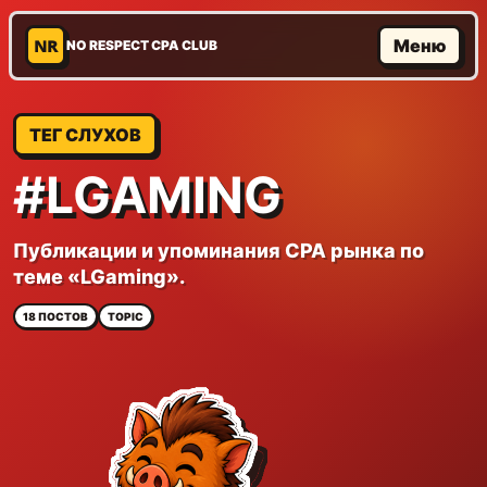
NR
Меню
NO RESPECT CPA CLUB
ТЕГ СЛУХОВ
#LGAMING
Публикации и упоминания CPA рынка по
теме «LGaming».
18 ПОСТОВ
TOPIC