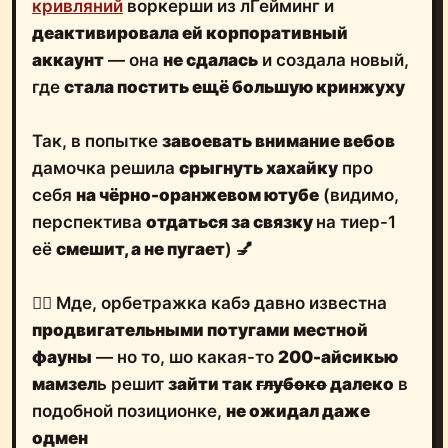
кривляний
воркерши из лГейминг и
деактивировала ей корпоративный
аккаунт
— она
не сдалась
и создала новый,
где
стала постить ещё большую кринжуху
Так, в попытке
завоевать внимание вебов
дамочка решила
срыгнуть хахайку
про
себя
на чёрно-оранжевом ютубе
(видимо,
перспектива
отдаться за связку
на тиер-1
её
смешит, а не пугает
) 💅
🤷‍♂️ Мде, орбетражка кабэ давно известна
продвигательными потугами местной
фауны
— но то, шо какая-то
200-айсикью
мамзел
ь решит
зайти так
глубоко
далеко
в
подобной позиционке,
не ожидал даже
одмен