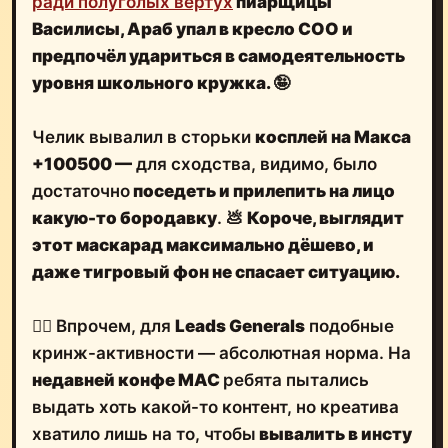
ради полуголых вертух
пиарщицы
Василисы
, Араб упал в кресло COO и
предпочёл удариться в самодеятельность
уровня школьного кружка.
🤪
Челик вывалил в сторьки
косплей на Макса
+100500 —
для сходства, видимо, было
достаточно
поседеть и прилепить на лицо
какую-то бородавку
. 💩
Короче, выглядит
этот маскарад максимально дёшево, и
даже тигровый фон не спасает ситуацию.
🤦‍♂️ Впрочем, для
Leads Generals
подобные
кринж-активности — абсолютная норма. На
недавней конфе MAC
ребята пытались
выдать хоть какой-то контент, но креатива
хватило лишь на то, чтобы
вывалить в инсту