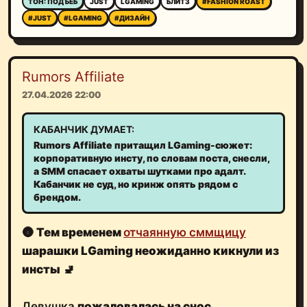
ТОН: ПОДЪЁБ
JUST
LGAMING
БЛИТЗ
#FASHION ROAST
#JUST
#LGAMING
#ДИЗАЙН
Rumors Affiliate
27.04.2026 22:00
КАБАНЧИК ДУМАЕТ:
Rumors Affiliate притащил LGaming-сюжет:
корпоративную инсту, по словам поста, снесли,
а SMM спасает охваты шутками про адалт.
Кабанчик не суд, но кринж опять рядом с
брендом.
🌚
Тем временем
отчаянную сммщицу
шарашки LGaming
неожиданно
кикнули из
инсты
🚽
Девушка
пожаловалась на снос