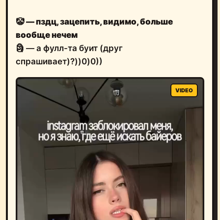
🤡
— пздц, зацепить, видимо, больше
вообще нечем
🗿 — а фулл-та буит (друг
спрашивает)?))0)0))