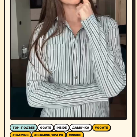
ТОН: ПОДЪЁБ
GGATE
INSIDE
ДАМОЧКА
#GGATE
#IGAMING
#IGAMING/CPA PR
#INSIDE