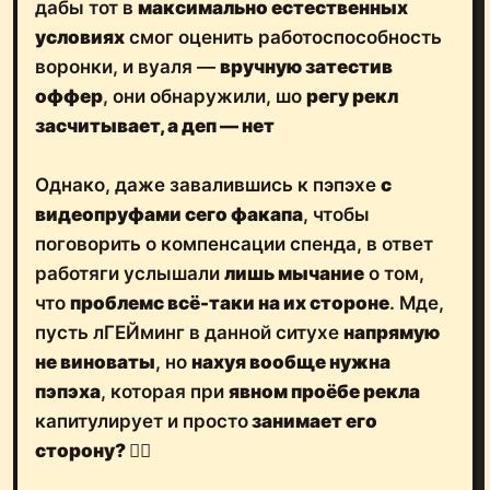
дабы тот в
максимально естественных
условиях
смог оценить работоспособность
воронки, и вуаля —
вручную затестив
оффер
, они обнаружили, шо
регу рекл
засчитывает, а деп — нет
Однако, даже завалившись к пэпэхе
с
видеопруфами сего факапа
, чтобы
поговорить о компенсации спенда, в ответ
работяги услышали
лишь мычание
о том,
что
проблемс всё-таки на их стороне
. Мде,
пусть лГЕЙминг в данной ситухе
напрямую
не виноваты
, но
нахуя вообще нужна
пэпэха
, которая при
явном проёбе рекла
капитулирует и просто
занимает его
сторону?
🤷‍♂️