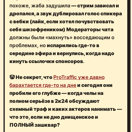
похоже, жаба задушила
—
стрим зависал и
дропался, а звук дублировал голос спикера
с вебки
(лайк, если хотел почувствовать
себя шизофреником)
Модераторы чата
должны были «махнуть» восседающим о
проблемах, но
испарились где-то в
середине эфира и вернулись, когда надо
кинуть ссылочки спонсоров
.
🤡
Не секрет, что
ProTraffic уже давно
барахтается где-то на дне
и сегодня они
пробили его глубже — когда
челы на
полном серьёзе в 2к24 обсуждают
схемный траф и каких актеров нанимать
—
что это, если не дно днищенское и
ПОЛНЫЙ зашквар?