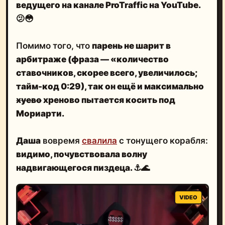
ведущего на канале
ProTraffic
на YouTube.
🫤😳
Помимо того, что
парень не шарит в
арбитраже (фраза — «количество
ставочников, скорее всего, увеличилось;
тайм-код 0:29), так он ещё и максимально
хуево
хреново пытается косить под
Мориарти.
Даша
вовремя
свалила
с тонущего корабля:
видимо, почувствовала волну
надвигающегося пиздеца. ⚓️🌊