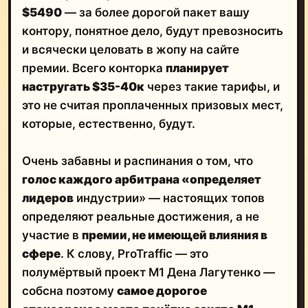
$5490
— за более дорогой пакет вашу
контору, понятное дело, будут превозносить
и всячески целовать в жопу на сайте
премии. Всего конторка
планирует
настругать $35-40к
через такие тарифы, и
это не считая проплаченных призовых мест,
которые, естественно, будут.
Очень забавны и распинания о том, что
голос каждого арбитрана «определяет
лидеров
индустрии» — настоящих топов
определяют реальные достижения, а не
участие в
премии, не имеющей влияния в
сфере
. К слову, ProTraffic — это
полумёртвый проект М1 Дена Лагутенко —
собсна поэтому
самое дорогое