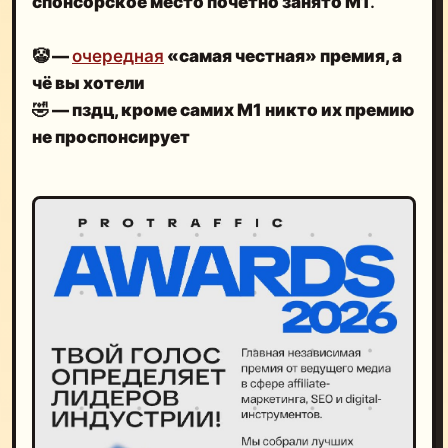
спонсорское место почётно занято М1
.
🤡 —
очередная
«самая честная» премия, а
чё вы хотели
🤣 — пздц, кроме самих М1 никто их премию
не проспонсирует