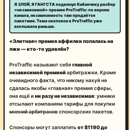
Я ЗЛОЙ, Я ГАНГСТА подкинул Кабанчику разбор
«независимой» премии ProTraffic: по версии
канала, независимость там продаётся
пакетами. Тема скепсиса к ProTraffic уже
всплывала раньше.
«Элитная» премия аффилки попалась на
лжи — кто-то удивлён?
ProTraffic называют себя
главной
независимой премией
арбитражки. Кроме
очевидного факта, что никому нахуй не
сдалась якобы «главная» премия сферы,
она ещё и
ни разу не независимая
: умники
отсылают компаниям тарифы для покупки
мнений арбитранов
спонсорских пакетов.
Спонсоры могут заплатить
от $1190 до