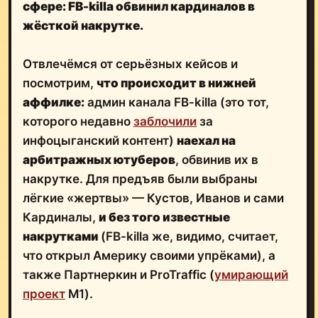
сфере: FB-killa обвинил кардиналов в
жёсткой накрутке.
Отвлечёмся от серьёзных кейсов и
посмотрим,
что происходит в нижней
аффилке:
админ канала FB-killa (это тот,
которого недавно
заблочили
за
инфоцыганский контент)
наехал на
арбитражных ютуберов
, обвинив их в
накрутке. Для предъяв были выбраны
лёгкие «жертвы» — Кустов, Иванов и сами
Кардиналы,
и без того известные
накрутками
(FB-killa же, видимо, считает,
что открыл Америку своими упрёками), а
также Партнеркин и ProTraffic (
умирающий
проект
М1).