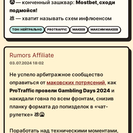
🤡 — конченный зашквар:
Mostbet, сходи
подмойся!
💩 — хватит называть схем инфлюенсом
ТОН: НЕЙТРАЛЬНО
PROTRAFFIC
МАКЕЕВ
МАКСИМ МАКЕЕВ
Rumors Affiliate
03.07.2024 18:02
Не успело арбитражное сообщество
оправиться от
маковских потрясений,
как
ProTraffic провели Gambling Days 2024
и
накидали говна по всем фронтам, снизив
планку формата до попизделок в «чат-
рулетке» 💩🤮
Поработать над техническими моментами,