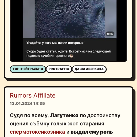
ТОН: НЕЙТРАЛЬНО
PROTRAFFIC
ДАША АВЕРКИНА
Rumors Affiliate
13.01.2024 14:35
Судя по всему,
Лагутенко
по достоинству
оценил
съёмку голых жоп
старания
спермотоксикозника
и
выдал ему роль