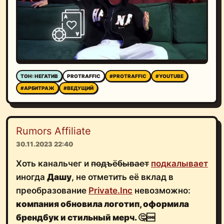
ТОН: НЕГАТИВ
PROTRAFFIC
#PROTRAFFIC
#YOUTUBE
#АРБИТРАЖ
#ВЕДУЩИЙ
Rumors Affiliate
30.11.2023 22:40
Хоть канальчег и
подъёбывает
подкалывает
иногда
Дашу
, не отметить её вклад в
преобразование
Private.Inc
невозможно:
компания обновила логотип, оформила
брендбук и стильный мерч. 🤔🆒