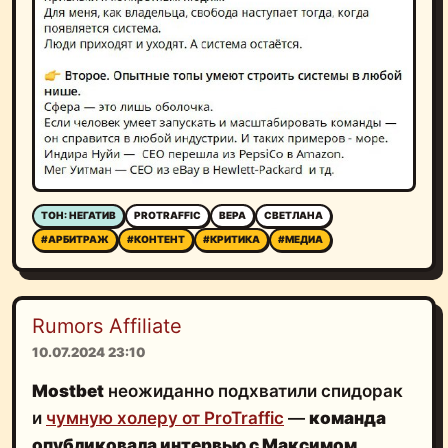
ТОН: НЕГАТИВ
PROTRAFFIC
ВЕРА
СВЕТЛАНА
#АРБИТРАЖ
#КОНТЕНТ
#КРИТИКА
#МЕДИА
Rumors Affiliate
10.07.2024 23:10
Mostbet
неожиданно подхватили спидорак
и
чумную холеру от ProTraffic
—
команда
опубликовала интервью с Максимом