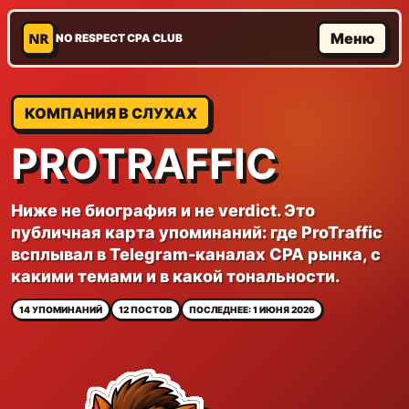
NR
Меню
NO RESPECT CPA CLUB
КОМПАНИЯ В СЛУХАХ
PROTRAFFIC
Ниже не биография и не verdict. Это
публичная карта упоминаний: где ProTraffic
всплывал в Telegram-каналах CPA рынка, с
какими темами и в какой тональности.
14 УПОМИНАНИЙ
12 ПОСТОВ
ПОСЛЕДНЕЕ: 1 ИЮНЯ 2026