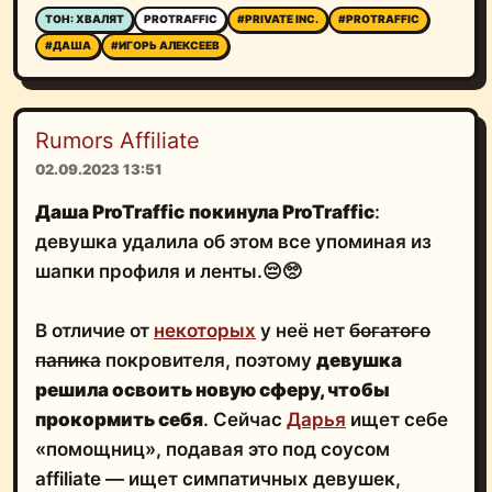
ТОН: ХВАЛЯТ
PROTRAFFIC
#PRIVATE INC.
#PROTRAFFIC
#ДАША
#ИГОРЬ АЛЕКСЕЕВ
Rumors Affiliate
02.09.2023 13:51
Даша ProTraffic
покинула ProTraffic
:
девушка удалила об этом все упоминая из
шапки профиля и ленты.😔🥺
В отличие от
некоторых
у неё нет
богатого
папика
покровителя, поэтому
девушка
решила освоить новую сферу, чтобы
прокормить себя
. Сейчас
Дарья
ищет себе
«помощниц», подавая это под соусом
affiliate — ищет симпатичных девушек,