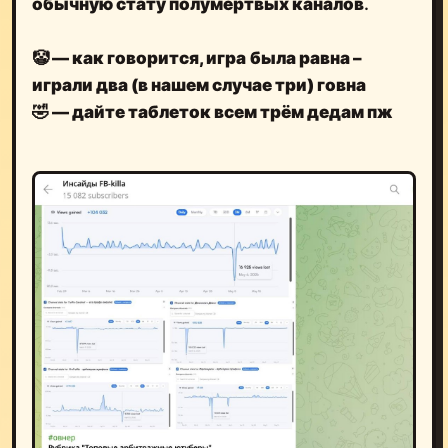
обычную стату полумёртвых каналов
.
🤡 — как говорится, игра
была равна –
играли два (в нашем случае три) говна
🤣 — дайте таблеток всем трём дедам пж