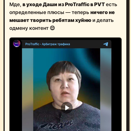
Мде,
в уходе Даши из ProTraffic в PVT
есть
определенные плюсы — теперь
ничего не
мешает творить ребятам хуйню
и делать
одмену контент 😌