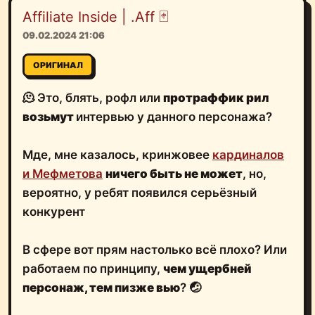
Affiliate Inside | .Aff 🃏
09.02.2024 21:06
ОРИГИНАЛ
🫠 Это, блять, рофл или
протраффик рил
возьмут
интервью у данного персонажа?
Мде, мне казалось, кринжовее
кардиналов
и Мефметова
ничего быть не может
, но,
вероятно, у ребят появился серьёзный
конкурент
В сфере вот прям настолько всё плохо? Или
работаем по принципу,
чем ущербней
персонаж, тем пизже вью
? 🤕