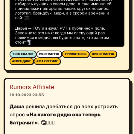
ТОН: ХВАЛЯТ
PROTRAFFIC
#PRIVATE INC.
#PROTRAFFIC
#БРЕНДИНГ
#МАРКЕТИНГ
Rumors Affiliate
19.10.2023 23:55
Даша
решила
доебаться до всех
устроить
опрос
«На какого дядю она теперь
батрачит».
🤔👷🏻‍♀️