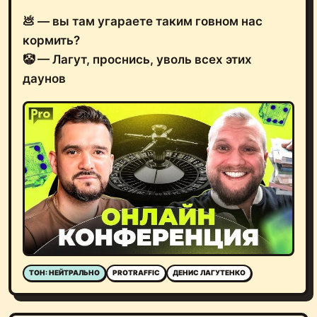
💩 — вы там угараете таким говном нас
кормить?
🤡 — Лагут, проснись, уволь всех этих
даунов
ТОН: НЕЙТРАЛЬНО
PROTRAFFIC
ДЕНИС ЛАГУТЕНКО