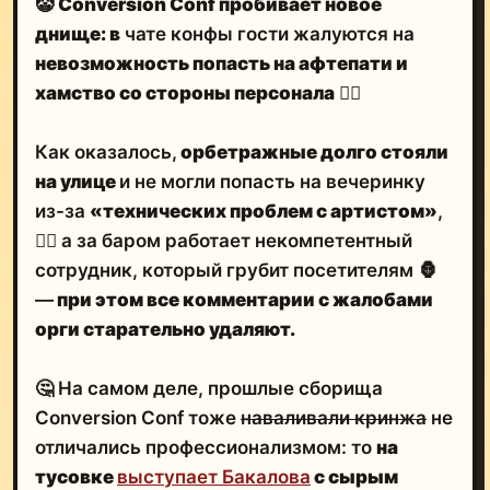
днище: в
чате конфы гости жалуются на
невозможность попасть на афтепати и
хамство со стороны персонала
🤦‍♂️
Как оказалось,
орбетражные долго стояли
на улице
и не могли попасть на вечеринку
из-за
«технических проблем с артистом»
,
🤷‍♂️ а за баром работает некомпетентный
сотрудник, который грубит посетителям 🦍
—
при этом все комментарии с жалобами
орги старательно удаляют.
🤔 На самом деле, прошлые сборища
Conversion Conf тоже
наваливали кринжа
не
отличались профессионализмом: то
на
тусовке
выступает Бакалова
с сырым