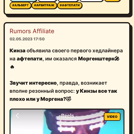
#АЛЬБЕРТ
#АРБИТРАЖ
#АФТЕПАТИ
Rumors Affiliate
02.05.2023 17:50
Кинза
объявила своего первого хедлайнера
на
афтепати
, им оказался
Моргенштерн
🎤
🔥
Звучит интересно
, правда, возникает
вполне резонный вопрос:
у Кинзы все так
плохо или у Моргена?
🤣