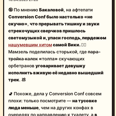
🤪 По мнению
Бакаловой
, на афтепати
Conversion Conf было настолько «не
скучно»
,
что прерывать тишину и звуки
стрекочущих сверчков пришлось
светомузыкой и, упаси господь,
пердежом
нашумевшим хитом
самой Вики.
🤦‍♂️
Мамзель поделилась сторькой, где
пара-
тройка калек
«
толпа
»
скучающих
орбетранов
уговаривает девушку
исполнить вживую её недавно вышедший
трек
.
💩
🚽 Похоже, дела у Conversion Conf совсем
плохи: только посмотрите —
на тусовке
люда меньше
, чем на других конфах в
очередях по направлению к туалету, а
в