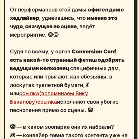
От перформансов этой дамы
офигел даже
хедлайнер
, удивившись, что
именно это
чудо, скачущее по сцене,
ведёт
мероприятие. 🤨😐
Судя по всему, у оргов
Conversion Conf
есть какой-то странный фетиш одобрять
ведущими
колхозниц
специфичных дам,
которые или прыгают, как обезьяны, в
лоскутах туалетной бумаги, 💃
или
ссылка
(вспоминаем Вику
Бакалову)
ссылка
исполняют свои убогие
песнопения прямо со сцены. 🤡
🤡 — в каком зоопарке они их набрали?
💩 — конвейер
говна
такого контента уже не