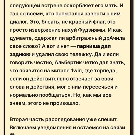
следующей встрече оскорбляет его мать. И
так со всеми, кто попытался завести с ним
диалог. Это, блеать, не красный флаг, это
просто извержение нахуй Фудзиямы. И как
думаете, сдержал ли арбитражный дрАчила
свое слово? А вот и нет —
парниша дал
заднюю
и удалил свою тележку. Да и если
говорить честно, Альбертик четко дал знать,
что появится на митапе 1win, где торпеда,
если он действительно отвечает за свои
слова и действия, мог с ним пересечься и
нормально пообщаться. Но, как мы все
знаем, этого не произошло.
Вторая часть расследования уже спешит.
Включаем уведомления и остаемся на связи
🧡