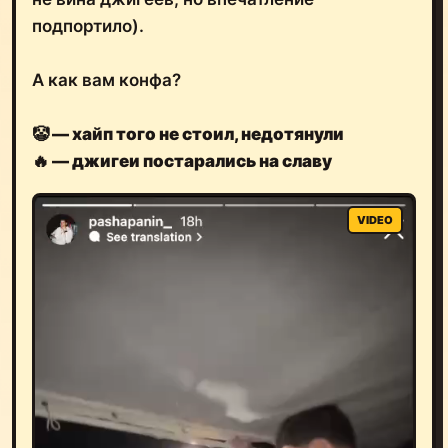
подпортило).
А как вам конфа?
🤡 — хайп того не стоил, недотянули
🔥 — джигеи постарались на славу