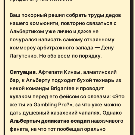
Ваш покорный решил собрать труды дедов
нашего комьюнити, повторно связаться с
Альбертиком уже лично и даже не
почурался написать самому отчаянному
коммерсу арбитражного запада — Дену
Лагутенко. Но обо всем по порядку.
Ситуация
. Афтепати Кинзы, алматинский
бар, к Альберту подходит бухой технарь из
некой команды Brigantee и проводит
кулаком перед его фейсом со словами: «Это
же ты из Gambling Pro?», за что уже можно
дать душевный казахский чапалях. Однако
Альбертыч деликатно осадил
навязчивого
фаната, на что тот пообещал орально
наказать ее подчиненную. Бухую торпеду