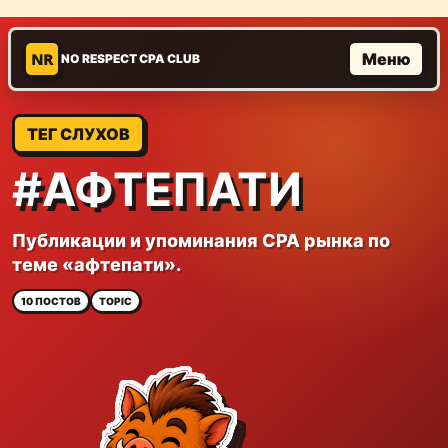
NR
Меню
NO RESPECT CPA CLUB
ТЕГ СЛУХОВ
#АФТЕПАТИ
Публикации и упоминания CPA рынка по
теме «афтепати».
10 ПОСТОВ
TOPIC