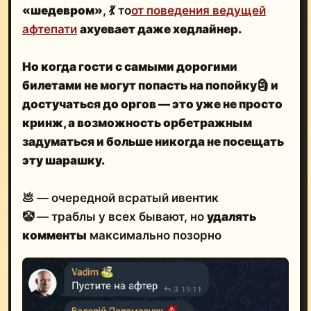
«шедевром»
, 💃 то
от поведения ведущей
афтепати
ахуевает даже хедлайнер.
Но когда
гости с самыми дорогими
билетами не могут попасть на попойку
🗿
и
достучаться до оргов — это уже не просто
кринж, а
возможность орбетражным
задуматься
и больше никогда не посещать
эту шарашку.
💩 — очередной всратый ивентик
🤡 — траблы у всех бывают, но
удалять
комменты
максимально позорно