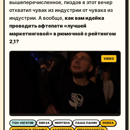
отхватил чувак из индустрии от чувака из
индустрии. А вообще,
как вам идейка
проводить афтепати «лучшей
маркетинговой» в рюмочной с рейтингом
2,1?
ТОН: НЕГАТИВ
КИНЗА
МОРГЕНА
ПАША ПАНИН
#KINZA
#АРБИТРАЖ ТРАФИКА
#АФТЕПАТИ
#БЕЗОПАСНОСТЬ