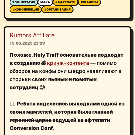
#КОНФЕРЕНЦИЯ
#ОРГАНИЗАЦИЯ
Rumors Affiliate
15.06.2025 23:29
Похоже,
Holy Traff
основательно подходят
к созданию
💩
кринж-контента
— помимо
обзоров на конфы они щедро наваливают в
сторьки своих
пьяных и помятых
сотрудниц
🥴
🤦‍♂️
Ребята
поделились выходками
одной из
своих мамзелей, которая была
главной
героиней цирка
ведущей на афтепати
Conversion Conf
.