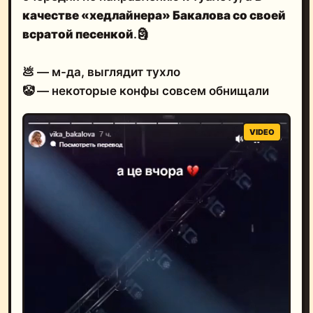
качестве «хедлайнера» Бакалова со своей
всратой песенкой
.
🗿
💩 — м-да, выглядит тухло
🤡 — некоторые конфы совсем обнищали