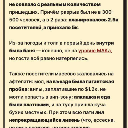
не совпало с реальным количеством
пришедших. Причём разрыв был не в 300-
500 человек, а в 2 раза:
планировалось 2.5к
посетителей, а приехало 5к
.
Из-за погоды и толп в первый день
внутри
была баня
— конечно, не на
уровне МАКа,
но гости всё равно натерпелись.
Также посетители массово жаловались на
афтепати: мол,
на въезде была гигантская
пробка
; випы, заплатившие по $1.2к, не
могли попасть в вип-зону;
алкашка и еда
были платными
, и на тусу пришла куча
бухих местных. При этом всю пати
лил
непрекращающийся ливень
(что, ессесна,
не вина джигеев, но впечатление