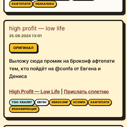
#АФТЕПАТИ
#БАКАЛОВА
high profit — low life
25.09.2024 13:01
ОРИГИНАЛ
Выложу сюда промик на броконф афтепати
тем, кто пойдёт на @confa от Евгена и
Дениса
High Profit — Low Life
|
Прислать сплетню
ТОН: ХВАЛЯТ
ЕВГЕН
#BROCONF
#CONFA
#АФТЕПАТИ
#КОНФЕРЕНЦИЯ