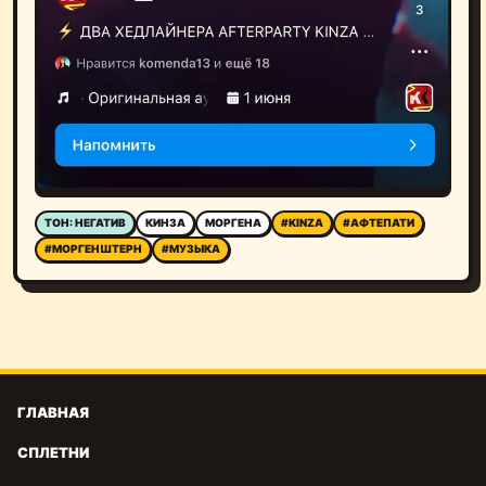
ТОН: НЕГАТИВ
КИНЗА
МОРГЕНА
#KINZA
#АФТЕПАТИ
#МОРГЕНШТЕРН
#МУЗЫКА
ГЛАВНАЯ
СПЛЕТНИ
ЖАЛОБЫ