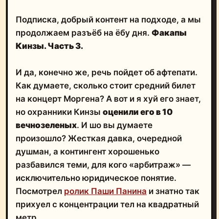
Подписка, добрый контент на подходе, а мы
продолжаем разъёб на ёбу дня.
Факапы
Кинзы. Часть 3.
И да, конечно же, речь пойдет об афтепати.
Как думаете, сколько стоит средний билет
на концерт Моргена? А вот и я хуй его знает,
но охранники Кинзы
оценили его в 10
вечнозеленых
. И шо вы думаете
произошло? Жесткая давка, очередной
душман, а контингент хорошенько
разбавился теми, для кого «арбитраж» —
исключительно юридическое понятие.
Посмотрел
ролик Паши Панина
и знатно так
прихуел с концентрации тел на квадратный
метр.