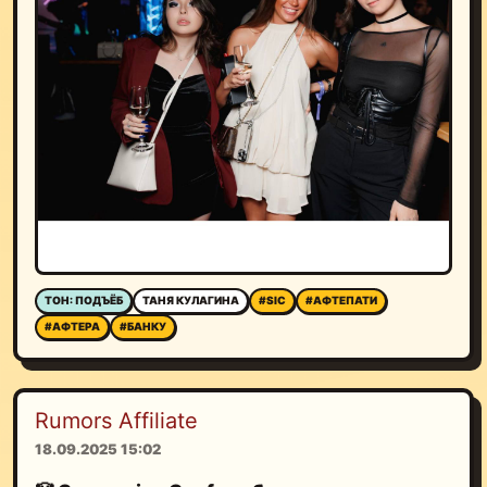
ТОН: ПОДЪЁБ
ТАНЯ КУЛАГИНА
#SIC
#АФТЕПАТИ
#АФТЕРА
#БАНКУ
Rumors Affiliate
18.09.2025 15:02
🤡
Conversion Conf
пробивает новое