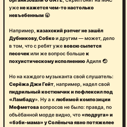
уже
не кажется чем-то настолько
невъебенным
🥱
Например,
казахский рэпчег не зашёл
Дубникову, Собко
и другим — может, дело
в том, что с ребят уже
вовсю сыпется
песочек
или же вопрос больше
к
похуистическому исполнению
Адиля 🤕
Но на каждого музыканта свой слушатель:
Серёжа Джи Гейт
, например, надел свой
пидрильный костюмчик и пофлексил под
«Ламбаду
». Ну а к
любимой композиции
Мефметова
вопросов не было: правда, по
объёбанной морде видно, что
«подруга» и
«бэби-мама» у Солёныча явно потяжелее