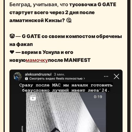
Белград, учитывая, что
тусовочка G GATE
стартует всего через 2 дня после
алматинской Кинзы?
🤔
🤡 —
G GATE cо своим компостом обречены
на факап
❤️
— верим в Уснула и его
новую
мамочку
после MANIFEST