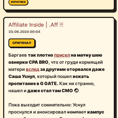
#КРИТИКА
Affiliate Inside | .Aff 🃏
30.06.2024 00:04
ОРИГИНАЛ
Баргаев
так плотно
присел
на
матку
шею
овнерки CPA BRO
, что от груди кормящей
матери
вслед
за другими оторвался даже
Саша Уснул
, который пошел
искать
пропитание в G GATE.
Как ни странно,
нашел и
даже стал там СМО
🤕
Пока выходит сомнительно: Уснул
проснулся и анонсировал
компост
кампус