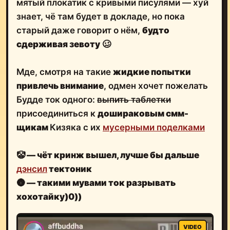
мятый плокатик с кривыми писулями — хуй
знает, чё там будет в докладе, но пока
старый даже говорит о нём,
будто
сдерживая зевоту
🥴
Мде, смотря на такие
жидкие попытки
привлечь внимание
, одмен хочет пожелать
Будде ток одного:
выпить таблетки
присоединиться к
дошираковым смм-
щикам
Кизяка с их
мусерными поделками
🤡
— чёт кринж вышел, лучше бы дальше
дэнсил
тектоник
🌚
— такими мувами ток разрывать
хохотайку)0))