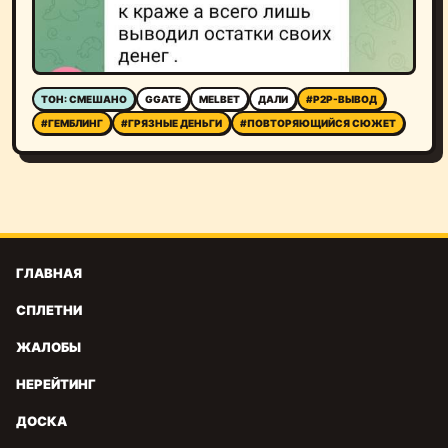
ТОН: СМЕШАНО
GGATE
MELBET
ДАЛИ
#P2P-ВЫВОД
#ГЕМБЛИНГ
#ГРЯЗНЫЕ ДЕНЬГИ
#ПОВТОРЯЮЩИЙСЯ СЮЖЕТ
ГЛАВНАЯ
СПЛЕТНИ
ЖАЛОБЫ
НЕРЕЙТИНГ
ДОСКА