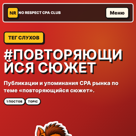
NR
Меню
NO RESPECT CPA CLUB
ТЕГ СЛУХОВ
#ПОВТОРЯЮЩИ
ЙСЯ СЮЖЕТ
Публикации и упоминания CPA рынка по
теме «повторяющийся сюжет».
1 ПОСТОВ
TOPIC