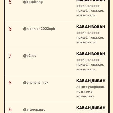
5
@kateffring
свой человек:
пришёл, сказал,
все поняли
КАБАН ВОВАН
6
@nicknick2023spb
свой человек:
пришёл, сказал,
все поняли
КАБАН ВОВАН
7
@e2nev
свой человек:
пришёл, сказал,
все поняли
КАБАН ДИВАН
8
@enchant_nick
лежит уверенно,
но в тему
вставляет
КАБАН ДИВАН
9
@altercpapro