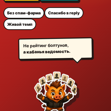
Без спам-фарма
Спасибо в reply
Живой темп
Не рейтинг болтунов,
а кабанья ведомость.