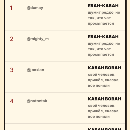
ЕБАН-КАБАН
1
@dumay
шумит редко, но
так, что чат
просыпается
ЕБАН-КАБАН
2
@mighty_m
шумит редко, но
так, что чат
просыпается
КАБАН ВОВАН
3
@jooxlan
свой человек:
пришёл, сказал,
все поняли
КАБАН ВОВАН
4
@natnetak
свой человек:
пришёл, сказал,
все поняли
КАБАН ВОВАН