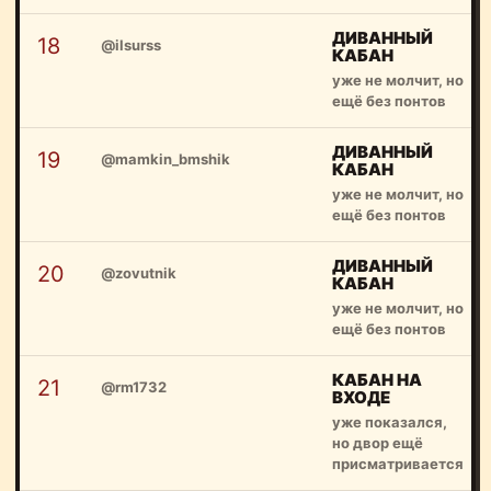
ДИВАННЫЙ
18
@ilsurss
КАБАН
уже не молчит, но
ещё без понтов
ДИВАННЫЙ
19
@mamkin_bmshik
КАБАН
уже не молчит, но
ещё без понтов
ДИВАННЫЙ
20
@zovutnik
КАБАН
уже не молчит, но
ещё без понтов
КАБАН НА
21
@rm1732
ВХОДЕ
уже показался,
но двор ещё
присматривается