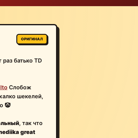
ОРИГИНАЛ
 раз батько TD
lto
Слобож
 жалко шекелей,
о 🤡
ельный
, так что
ediika great