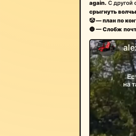
again.
С другой 
срыгнуть волчь
🤡
— план по ко
🌚
— Слобж
поч