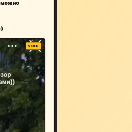
 можно
))