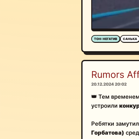
ТОН: НЕГАТИВ
САНЬКА
Rumors Affi
20.12.2024 20:02
👑 Тем времене
устроили
конкур
Ребятки замути
Горбатова)
сред