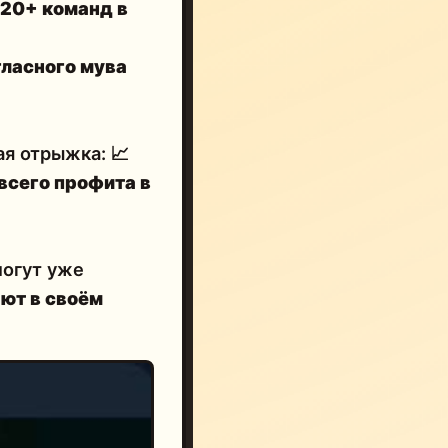
20+ команд в
гласного мува
ная отрыжка:
📈
всего профита в
могут уже
ют в своём