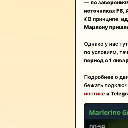
—
по заверения
источниках FB, A
💃
В принципе,
ид
Марлону пришло
Однако у нас ту
по условиям, тач
период с 1 янва
Подробнее о дви
бежать подключа
инстике
и Teleg