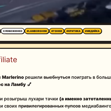
СЛОБОЖЕНКО
#LAMBORGHINI
#ГОНКИ
#КРИТИКА
#МЕДИЙКА
liate
м
Marlerino
решили
выебнуться
поиграть в больш
с на Ламбу
💅
ли розыгрыш лухари тачки
(а именно затоталенн
и своих
привилегированных пупсов
медиабаинго