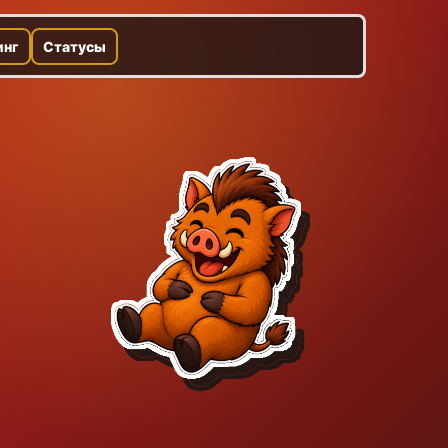
инг
Статусы