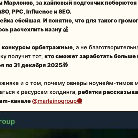
м Марлонов, за хайповый подгончик поборются
SO, PPC, Influence и SEO.
ейка ебейшая
.
И понятно, что для такого громо
сь расчехлить казну
💰
т
конкурсы орбетражные
, а не благотворитель
ку получит тот,
кто сможет заработать больше 
ря по 31 декабря 2025
🎁
жняке и о том, почему овнеры ноунейм-тимов 
ться к ресурсам холдинга,
ребятки рассказыва
ram-канале
@marleinogroup⚫️