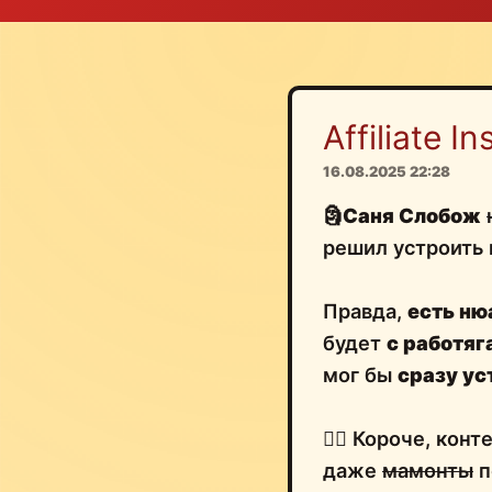
Affiliate Ins
16.08.2025 22:28
🗿
Саня Слобож
решил устроить
Правда,
есть ню
будет
с работяг
мог бы
сразу ус
🤷‍♂️ Короче, кон
даже
мамонты
п