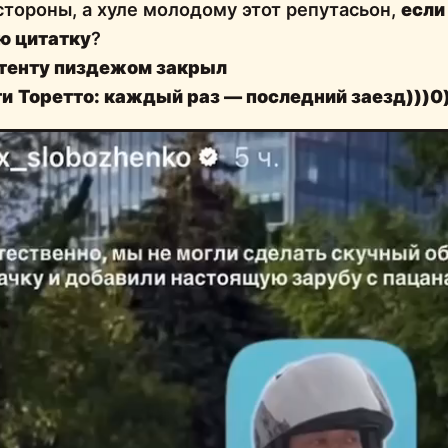
стороны, а хуле молодому этот репутасьон,
если
ю цитатку
?
нтенту пиздежом закрыл
ти
Торетто: каждый раз — последний заезд)))0