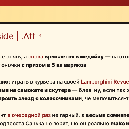
ide | .Aff 🃏
не опять, а
снова
врывается в медийку
— на этот
 гоночки
с призом в
5
ка евриков
анс:
играть в курьера на своей
Lamborghini Revue
ами на самокате и скутере
— блеа, ну, если так
троить заезд с колясочниками
, че мелочиться-т
тент
в очередной раз
не гарный, а
весьма сомнит
одпесота Санька не верит, шо он реально
make m