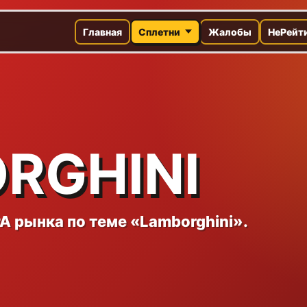
Главная
Сплетни
Жалобы
НеРейт
RGHINI
A рынка по теме «Lamborghini».