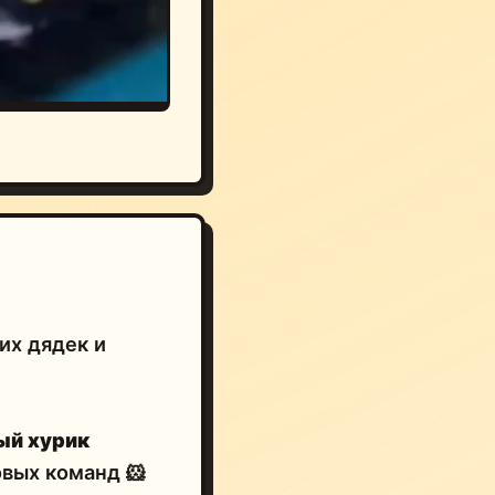
их дядек и
ый хурик
вых команд 🐹