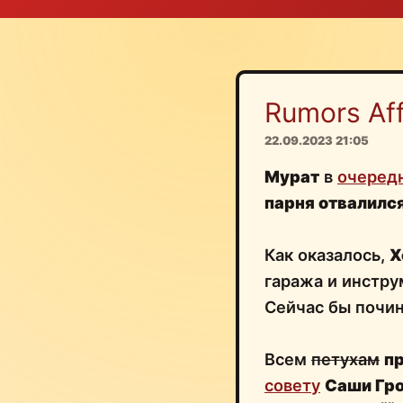
Rumors Affi
22.09.2023 21:05
Мурат
в
очеред
парня отвалился
Как оказалось,
Х
гаража и инстру
Сейчас бы почи
Всем
петухам
п
совету
Саши Гр