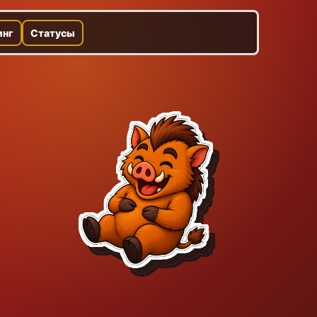
инг
Статусы