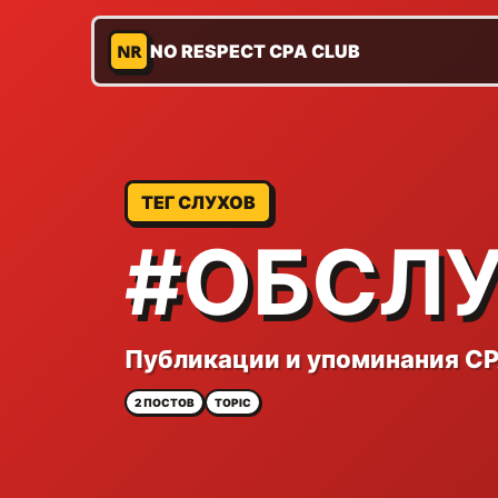
NR
NO RESPECT CPA CLUB
ТЕГ СЛУХОВ
#ОБСЛ
Публикации и упоминания CP
2 ПОСТОВ
TOPIC