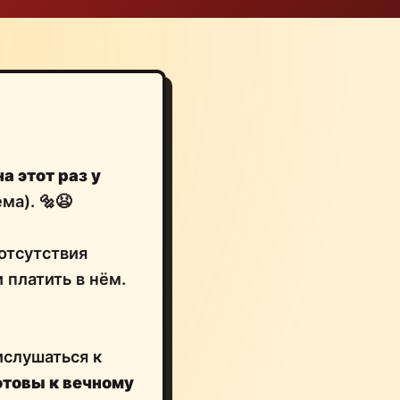
на этот раз у
ма). 🔩😫
 отсутствия
 платить в нём.
ислушаться к
отовы к вечному