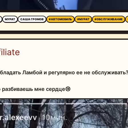
МУРАТ
САША ГРОМОВ
#АВТОМОБИЛЬ
#МУРАТ
#ОБСЛУЖИВАНИЕ
liate
Обладать Ламбой и регулярно ее не обслуживать
о разбиваешь мне сердце😢