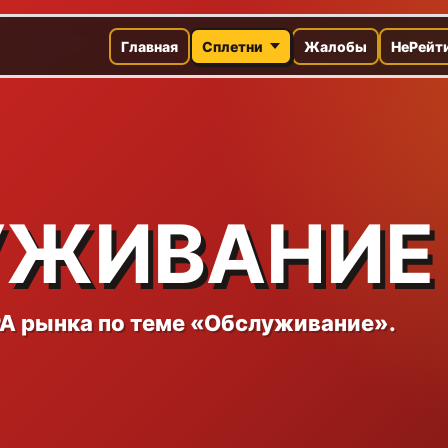
Главная
Сплетни
Жалобы
НеРейт
УЖИВАНИЕ
A рынка по теме «Обслуживание».