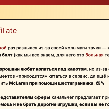
liate
ной
раз разнылся из-за своей
колымаги
тачки —
 болт
(как мы все знаем, для него это
больная
те
орошкин любит копаться под капотом
, но из-за
ментов «приходится» кататься в сервис, да ещё и
нить
McLaren при помощи шестигранника
. 🫠🔧
редставителям сферы
канальчег предлагает пр
омова
и
не брать дорогие игрушки, если вы не г