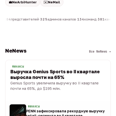
💼
✉️
NeArbiHunter
NeMail
н
·
804
представителей
·
325
админов каналов
·
134
команд
·
381
каналов
NeNews
Все NeNews →
ФИНАНСЫ
Выручка Genius Sports во II квартале
выросла почти на 65%
Genius Sports увеличила выручку во II квартале
почти на 65%, до $195 млн.
08 авг · 1 мин
ФИНАНСЫ
PENN зафиксировала рекордную выручку
retail-сегмента во II квартале