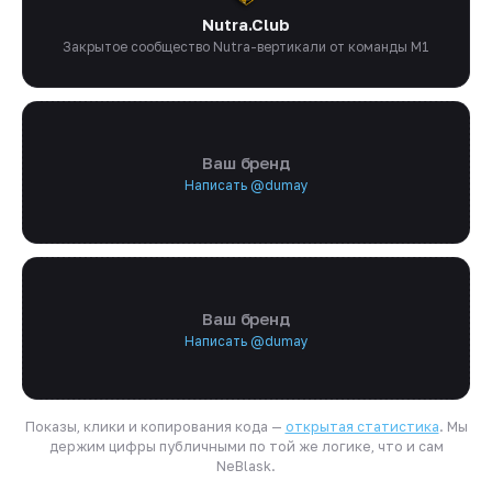
Nutra.Club
Закрытое сообщество Nutra-вертикали от команды M1
Ваш бренд
Написать @dumay
Ваш бренд
Написать @dumay
Показы, клики и копирования кода —
открытая статистика
. Мы
держим цифры публичными по той же логике, что и сам
NeBlask.