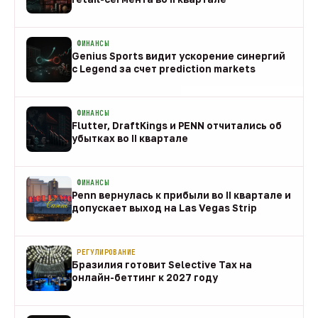
08 авг
ФИНАНСЫ
Genius Sports видит ускорение синергий
с Legend за счет prediction markets
08 авг
ФИНАНСЫ
Flutter, DraftKings и PENN отчитались об
убытках во II квартале
08 авг
ФИНАНСЫ
Penn вернулась к прибыли во II квартале и
допускает выход на Las Vegas Strip
08 авг
РЕГУЛИРОВАНИЕ
Бразилия готовит Selective Tax на
онлайн-беттинг к 2027 году
08 авг