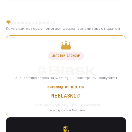
Спонсоры проекта
Компании, которые помогают держать аналитику открытой
ЗОЛОТОЙ СПОНСОР
AI-аналитика спроса на iGaming — индекс, тренды, конкуренты
ПРОМОКОД ОТ NEBLASK
NEBLASK1
−15% на подписку · до 1 сентября
пока строится NeBlask