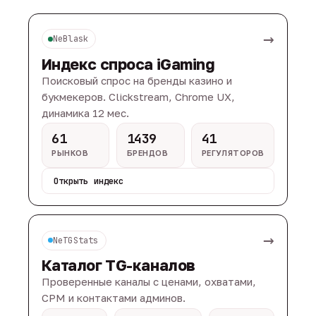
→
NeBlask
Индекс спроса iGaming
Поисковый спрос на бренды казино и
букмекеров. Clickstream, Chrome UX,
динамика 12 мес.
61
1439
41
РЫНКОВ
БРЕНДОВ
РЕГУЛЯТОРОВ
Открыть индекс
→
NeTGStats
Каталог TG-каналов
Проверенные каналы с ценами, охватами,
CPM и контактами админов.