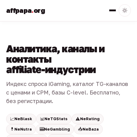
affpapa
.
org
Аналитика, каналы и
контакты
affiliate-индустрии
Индекс спроса iGaming, каталог TG-каналов
с ценами и CPM, базы C-level. Бесплатно,
без регистрации.
📈
📊
⚠️
NeBlask
NeTGStats
NeRating
💊
🎰
📥
NeNutra
NeGambling
NeBaza