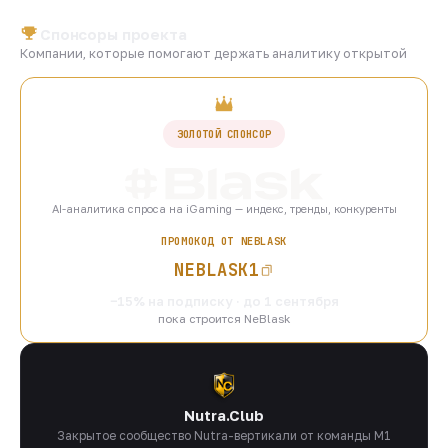
Спонсоры проекта
Компании, которые помогают держать аналитику открытой
ЗОЛОТОЙ СПОНСОР
AI-аналитика спроса на iGaming — индекс, тренды, конкуренты
ПРОМОКОД ОТ NEBLASK
NEBLASK1
−15% на подписку · до 1 сентября
пока строится NeBlask
Nutra.Club
Закрытое сообщество Nutra-вертикали от команды M1