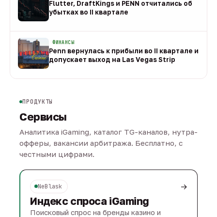
Flutter, DraftKings и PENN отчитались об
убытках во II квартале
08 авг
ФИНАНСЫ
Penn вернулась к прибыли во II квартале и
допускает выход на Las Vegas Strip
08 авг
ПРОДУКТЫ
Сервисы
Аналитика iGaming, каталог TG-каналов, нутра-
офферы, вакансии арбитража. Бесплатно, с
честными цифрами.
→
NeBlask
Индекс спроса iGaming
Поисковый спрос на бренды казино и