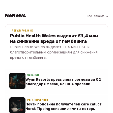
NeNews
Все NeNews →
РЕГУЛИРОВАНИЕ
Public Health Wales выделит £1,4 млн
на снижение вреда от гемблинга
Public Health Wales выделит £1,4 млн НКО и
благотворительным организациям для снижения
вреда от гемблинга.
09 авг · 1 мин
ФИНАНСЫ
Wynn Resorts превысила прогнозы за Q2
благодаря Macau, но США просели
09 авг
РЕГУЛИРОВАНИЕ
Почти половина получателей care call от
Norsk Tipping снизили лимиты потерь