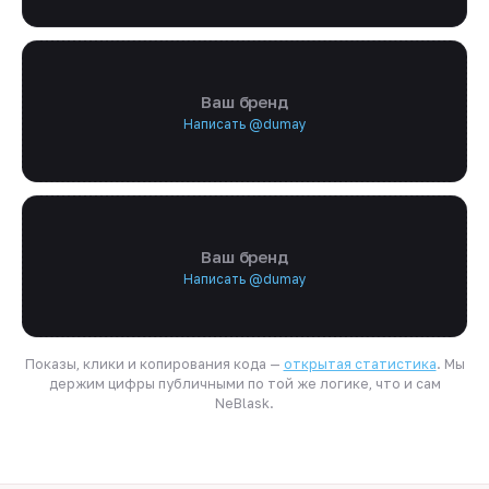
Ваш бренд
Написать @dumay
Ваш бренд
Написать @dumay
Показы, клики и копирования кода —
открытая статистика
. Мы
держим цифры публичными по той же логике, что и сам
NeBlask.