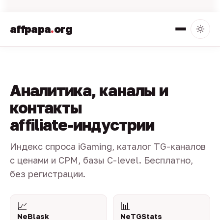
affpapa
.
org
Аналитика, каналы и
контакты
affiliate-индустрии
Индекс спроса iGaming, каталог TG-каналов
с ценами и CPM, базы C-level. Бесплатно,
без регистрации.
📈
📊
NeBlask
NeTGStats