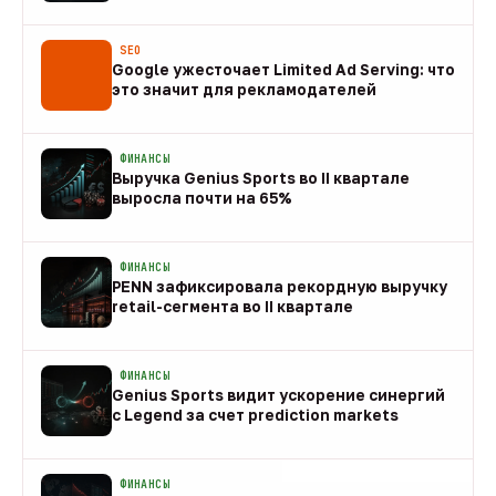
08 авг
SEO
Google ужесточает Limited Ad Serving: что
это значит для рекламодателей
08 авг
ФИНАНСЫ
Выручка Genius Sports во II квартале
выросла почти на 65%
08 авг
ФИНАНСЫ
PENN зафиксировала рекордную выручку
retail-сегмента во II квартале
08 авг
ФИНАНСЫ
Genius Sports видит ускорение синергий
с Legend за счет prediction markets
08 авг
ФИНАНСЫ