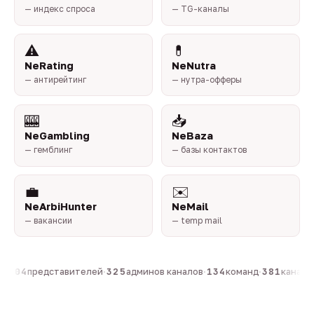
— индекс спроса
— TG-каналы
⚠️
💊
NeRating
NeNutra
— антирейтинг
— нутра-офферы
🎰
📥
NeGambling
NeBaza
— гемблинг
— базы контактов
💼
✉️
NeArbiHunter
NeMail
— вакансии
— temp mail
·
804
представителей
·
325
админов каналов
·
134
команд
·
381
каналов 