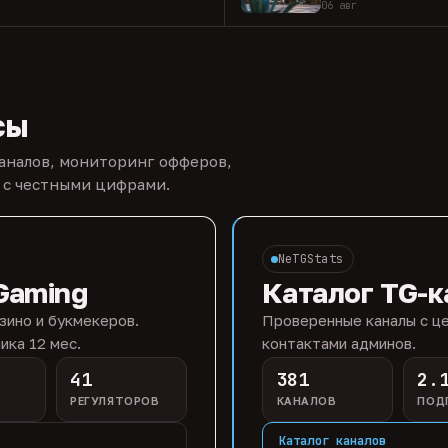
06 авг
сы
каналов, мониторинг офферов,
 с честными цифрами.
NeTGStats
Gaming
Каталог TG-к
зино и букмекеров.
Проверенные каналы с це
ика 12 мес.
контактами админов.
41
381
2.
РЕГУЛЯТОРОВ
КАНАЛОВ
ПОД
Каталог каналов