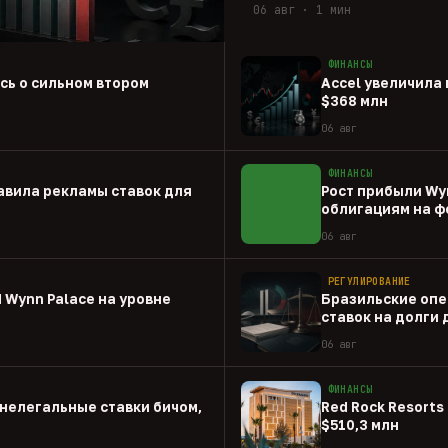
06 авг · 1 мин
ФИНАНСЫ
ась о сильном втором
Accel увеличила 
$368 млн
06 авг
ФИНАНСЫ
авила рекламы ставок для
Рост прибыли Wy
облигациям на ф
06 авг
РЕГУЛИРОВАНИЕ
 Wynn Palace на уровне
Бразильские опе
ставок на долги
06 авг
ФИНАНСЫ
нелегальные ставки бичом,
Red Rock Resorts 
$510,3 млн