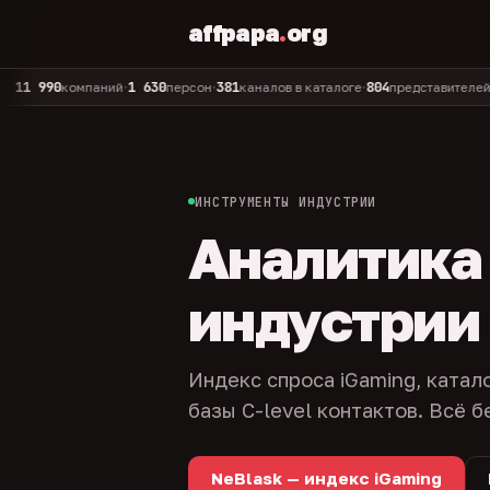
affpapa
.
org
90
1 630
381
804
325
компаний
персон
каналов в каталоге
представителей
адм
•
•
•
•
ИНСТРУМЕНТЫ ИНДУСТРИИ
Аналитика и
индустрии
Индекс спроса iGaming, катал
базы C-level контактов. Всё б
NeBlask — индекс iGaming