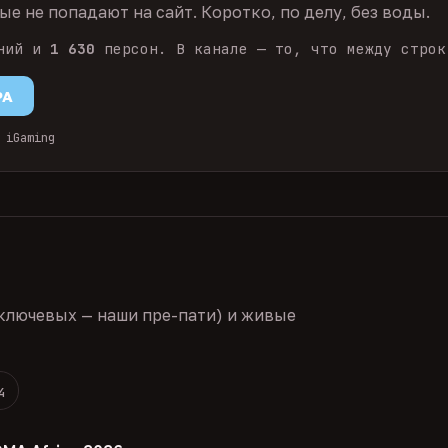
е не попадают на сайт. Коротко, по делу, без воды.
ний и
1 630
персон. В канале — то, что между строк
PA
 iGaming
ключевых — наши пре-пати) и живые
4