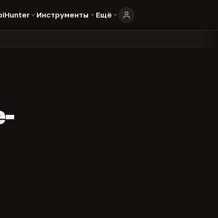
biHunter
Инструменты
Ещё
804
325
134
каталоге
представителей
админов каналов
команд
•
•
•
•
e-