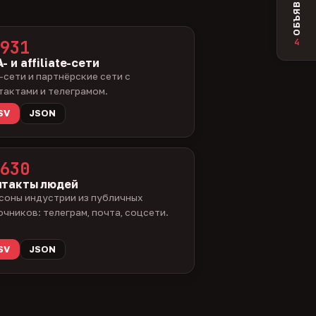
ОБЪЯВЛЕНИЯ
4
931
- и affiliate-сети
-сети и партнёрские сети с
тактами и телеграмом.
SV
JSON
630
нтакты людей
соны индустрии из публичных
очников: телеграм, почта, соцсети.
SV
JSON