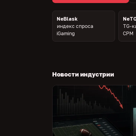
NeBlask
NeTG
индекс спроса
TG-к
iGaming
CPM
Новости индустрии