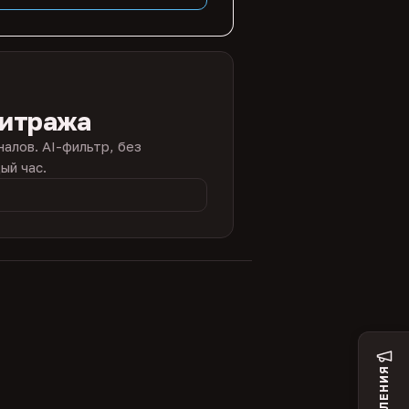
битража
налов. AI-фильтр, без
ый час.