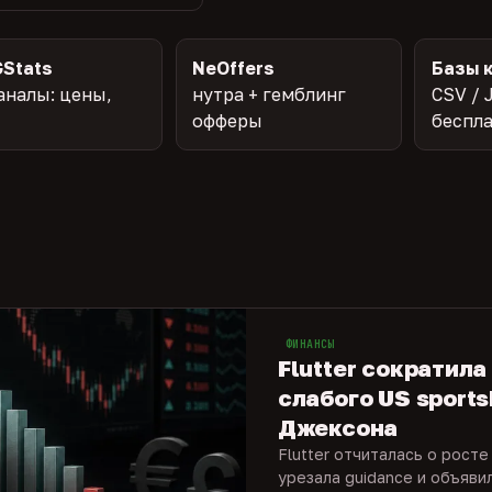
Stats
NeOffers
Базы 
аналы: цены,
нутра + гемблинг
CSV / 
офферы
беспл
ФИНАНСЫ
Flutter сократила
слабого US sports
Джексона
Flutter отчиталась о росте
урезала guidance и объяви