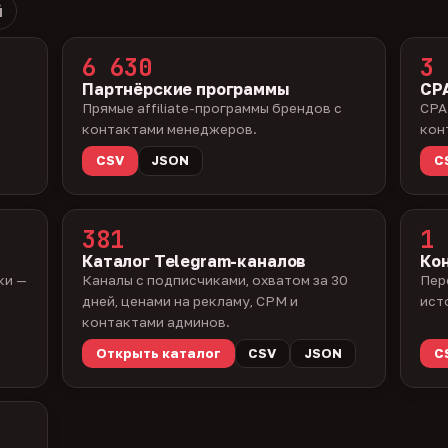
й
6 630
3 
Партнёрские программы
CPA
Прямые affiliate-программы брендов с
CPA
контактами менеджеров.
кон
CSV
JSON
C
381
1 
Каталог Telegram-каналов
Ко
ки —
Каналы с подписчиками, охватом за 30
Пер
дней, ценами на рекламу, CPM и
ист
контактами админов.
Открыть каталог
CSV
JSON
C