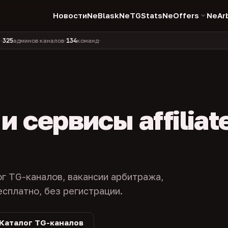
Новости
NeBlask
NeTGStats
NeOffers
NeAr
134
11 990
1 630
381
инов каналов
команд
компаний
персон
каналов в 
•
•
•
•
 сервисы affiliat
ог TG-каналов, вакансии арбитража,
есплатно, без регистрации.
Каталог TG-каналов