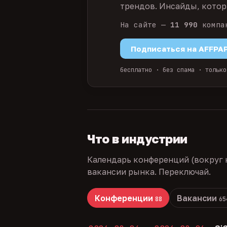
трендов. Инсайды, которы
На сайте —
11 990
компа
Подписаться на AFFPA
бесплатно · без спама · только
Что в индустрии
Календарь конференций (вокруг 
вакансии рынка. Переключай.
Конференции
Вакансии
88
65