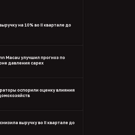
выручку на 10% во II квартале до
nn Macau улучшил прогноз по
оне давления capex
раторы оспорили оценку влияния
 домохозяйств
снизила выручку во II квартале до