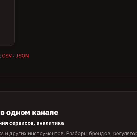
:
CSV
·
JSON
 в одном канале
ния сервисов, аналитика
ts и других инструментов. Разборы брендов, регулято