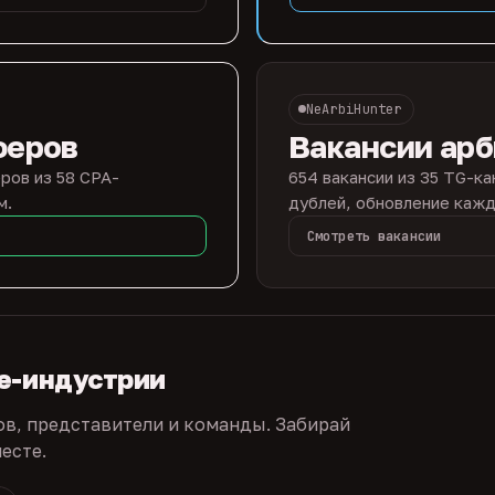
NeArbiHunter
феров
Вакансии ар
ров из 58 CPA-
654 вакансии из 35 TG-ка
м.
дублей, обновление кажд
Смотреть вакансии
te-индустрии
ов, представители и команды. Забирай
есте.