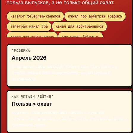
польза выпусков, а не только общий охват.
каталог telegram-каналов
канал про арбитраж трафика
телеграм канал cpa
канал для арбитражников
канал для вебмастеров
seo канал telegram
ПРОВЕРКА
Апрель 2026
Канальные хабы выходят только там, где уже есть
редакционная база и адекватное число сильных
источников.
КАК ЧИТАЕМ РЕЙТИНГ
Польза > охват
Верхние позиции получают каналы с лучшей
плотностью практики, а не просто те, кто громче всех в
публичной ленте.