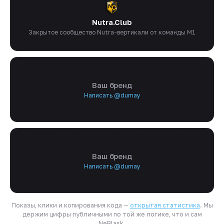
Nutra.Club
Закрытое сообщество Nutra-вертикали от команды M1
Ваш бренд
Написать @dumay
Ваш бренд
Написать @dumay
Показы, клики и копирования кода —
открытая статистика
. Мы
держим цифры публичными по той же логике, что и сам
NeBlask.