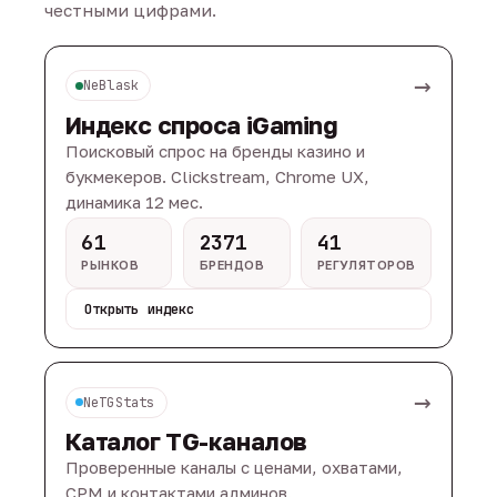
честными цифрами.
→
NeBlask
Индекс спроса iGaming
Поисковый спрос на бренды казино и
букмекеров. Clickstream, Chrome UX,
динамика 12 мес.
61
2371
41
РЫНКОВ
БРЕНДОВ
РЕГУЛЯТОРОВ
Открыть индекс
→
NeTGStats
Каталог TG-каналов
Проверенные каналы с ценами, охватами,
CPM и контактами админов.