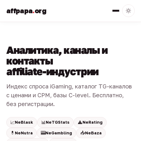
affpapa
.
org
Аналитика, каналы и
контакты
affiliate-индустрии
Индекс спроса iGaming, каталог TG-каналов
с ценами и CPM, базы C-level. Бесплатно,
без регистрации.
📈
📊
⚠️
NeBlask
NeTGStats
NeRating
💊
🎰
📥
NeNutra
NeGambling
NeBaza