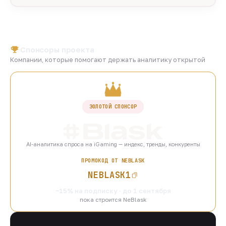
Спонсоры проекта
Компании, которые помогают держать аналитику открытой
ЗОЛОТОЙ СПОНСОР
AI-аналитика спроса на iGaming — индекс, тренды, конкуренты
ПРОМОКОД ОТ NEBLASK
NEBLASK1
−15% на подписку · до 1 сентября
пока строится NeBlask