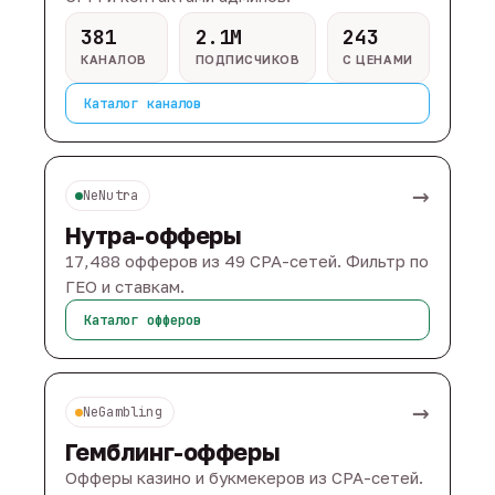
381
2.1M
243
КАНАЛОВ
ПОДПИСЧИКОВ
С ЦЕНАМИ
Каталог каналов
→
NeNutra
Нутра-офферы
17,488 офферов из 49 CPA-сетей. Фильтр по
ГЕО и ставкам.
Каталог офферов
→
NeGambling
Гемблинг-офферы
Офферы казино и букмекеров из CPA-сетей.