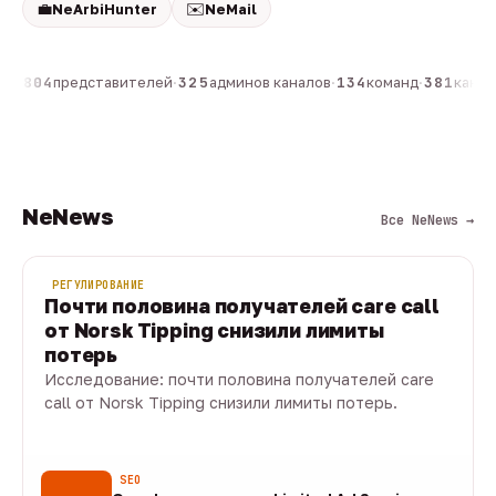
💼
✉️
NeArbiHunter
NeMail
он
·
804
представителей
·
325
админов каналов
·
134
команд
·
381
канало
NeNews
Все NeNews →
РЕГУЛИРОВАНИЕ
Почти половина получателей care call
от Norsk Tipping снизили лимиты
потерь
Исследование: почти половина получателей care
call от Norsk Tipping снизили лимиты потерь.
08 авг · 1 мин
SEO