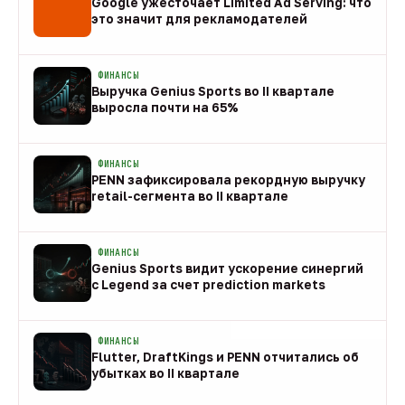
Google ужесточает Limited Ad Serving: что
это значит для рекламодателей
08 авг
ФИНАНСЫ
Выручка Genius Sports во II квартале
выросла почти на 65%
08 авг
ФИНАНСЫ
PENN зафиксировала рекордную выручку
retail-сегмента во II квартале
08 авг
ФИНАНСЫ
Genius Sports видит ускорение синергий
с Legend за счет prediction markets
08 авг
ФИНАНСЫ
Flutter, DraftKings и PENN отчитались об
убытках во II квартале
08 авг