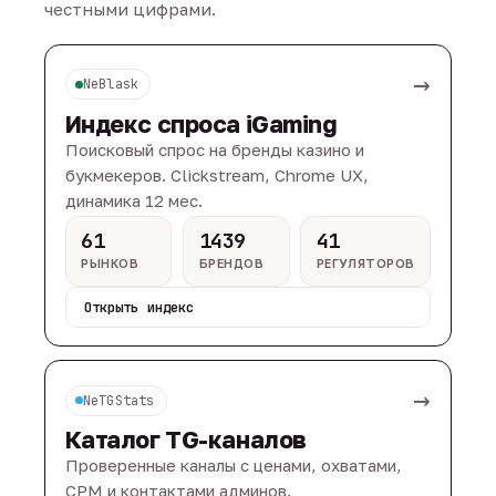
честными цифрами.
→
NeBlask
Индекс спроса iGaming
Поисковый спрос на бренды казино и
букмекеров. Clickstream, Chrome UX,
динамика 12 мес.
61
1439
41
РЫНКОВ
БРЕНДОВ
РЕГУЛЯТОРОВ
Открыть индекс
→
NeTGStats
Каталог TG-каналов
Проверенные каналы с ценами, охватами,
CPM и контактами админов.