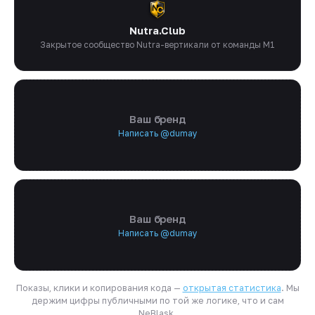
Nutra.Club
Закрытое сообщество Nutra-вертикали от команды M1
Ваш бренд
Написать @dumay
Ваш бренд
Написать @dumay
Показы, клики и копирования кода —
открытая статистика
. Мы
держим цифры публичными по той же логике, что и сам
NeBlask.