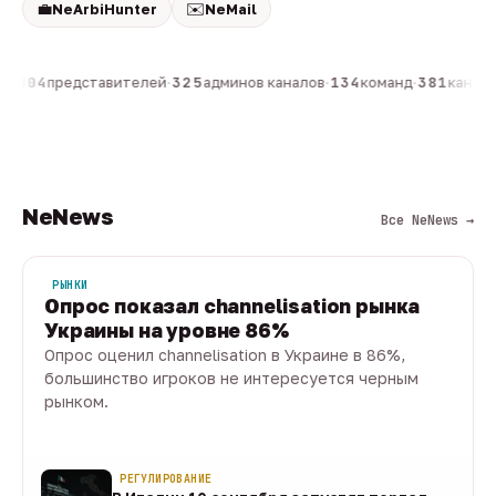
💼
✉️
NeArbiHunter
NeMail
н
·
804
представителей
·
325
админов каналов
·
134
команд
·
381
каналов
NeNews
Все NeNews →
РЫНКИ
Опрос показал channelisation рынка
Украины на уровне 86%
Опрос оценил channelisation в Украине в 86%,
большинство игроков не интересуется черным
рынком.
07 авг · 1 мин
РЕГУЛИРОВАНИЕ