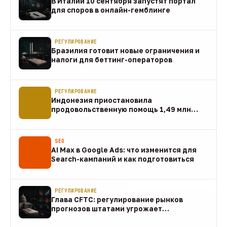
В Италии 10 сентября запустят портал
для споров в онлайн-гемблинге
07 авг
РЕГУЛИРОВАНИЕ
Бразилия готовит новые ограничения и
налоги для беттинг-операторов
07 авг
РЕГУЛИРОВАНИЕ
Индонезия приостановила
продовольственную помощь 1,49 млн
домохозяйств
07 авг
SEO
AI Max в Google Ads: что изменится для
Search-кампаний и как подготовиться
07 авг
РЕГУЛИРОВАНИЕ
Глава CFTC: регулирование рынков
прогнозов штатами угрожает
федеральному рынку
07 авг