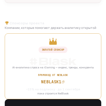
Спонсоры проекта
Компании, которые помогают держать аналитику открытой
ЗОЛОТОЙ СПОНСОР
AI-аналитика спроса на iGaming — индекс, тренды, конкуренты
ПРОМОКОД ОТ NEBLASK
NEBLASK1
−15% на подписку · до 1 сентября
пока строится NeBlask