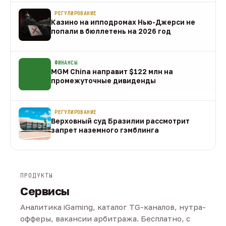
РЕГУЛИРОВАНИЕ
Казино на ипподромах Нью-Джерси не
попали в бюллетень на 2026 год
07 авг
ФИНАНСЫ
MGM China направит $122 млн на
промежуточные дивиденды
07 авг
РЕГУЛИРОВАНИЕ
Верховный суд Бразилии рассмотрит
запрет наземного гэмблинга
07 авг
ПРОДУКТЫ
Сервисы
Аналитика iGaming, каталог TG-каналов, нутра-
офферы, вакансии арбитража. Бесплатно, с