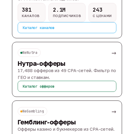
381
2.1M
243
КАНАЛОВ
ПОДПИСЧИКОВ
С ЦЕНАМИ
Каталог каналов
→
NeNutra
Нутра-офферы
17,488 офферов из 49 CPA-сетей. Фильтр по
ГЕО и ставкам.
Каталог офферов
→
NeGambling
Гемблинг-офферы
Офферы казино и букмекеров из CPA-сетей.