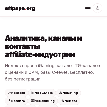
affpapa
.
org
Аналитика, каналы и
контакты
affiliate-индустрии
Индекс спроса iGaming, каталог TG-каналов
с ценами и CPM, базы C-level. Бесплатно,
без регистрации.
📈
📊
⚠️
NeBlask
NeTGStats
NeRating
💊
🎰
📥
NeNutra
NeGambling
NeBaza