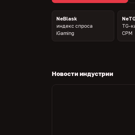
NeBlask
NeTG
индекс спроса
TG-к
iGaming
CPM
Новости индустрии