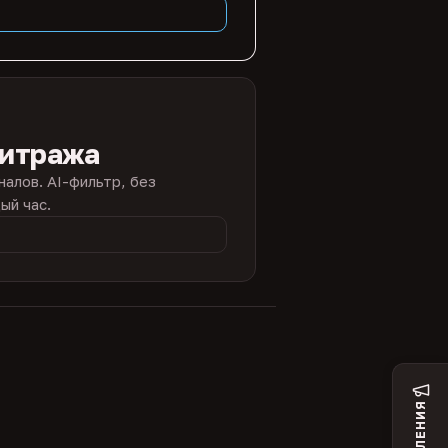
битража
налов. AI-фильтр, без
ый час.