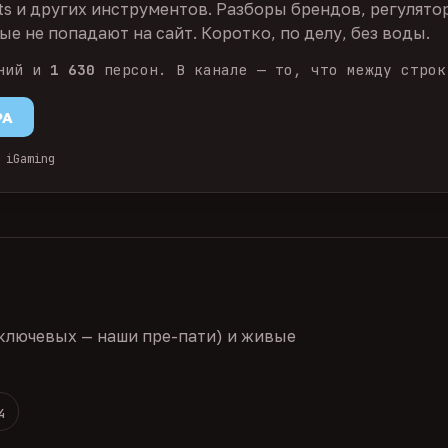
ts и других инструментов. Разборы брендов, регулято
е не попадают на сайт. Коротко, по делу, без воды.
ний и
1 630
персон. В канале — то, что между строк
PA
 iGaming
ключевых — наши пре-пати) и живые
4