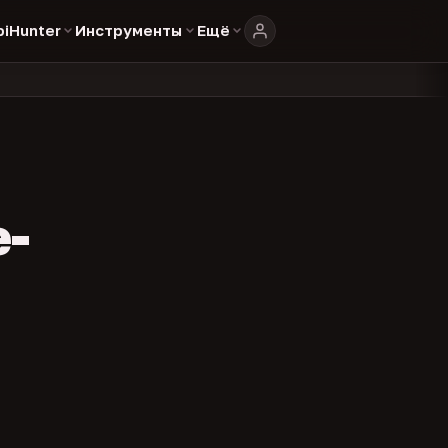
biHunter
Инструменты
Ещё
804
325
134
в каталоге
представителей
админов каналов
команд
•
•
•
•
e-