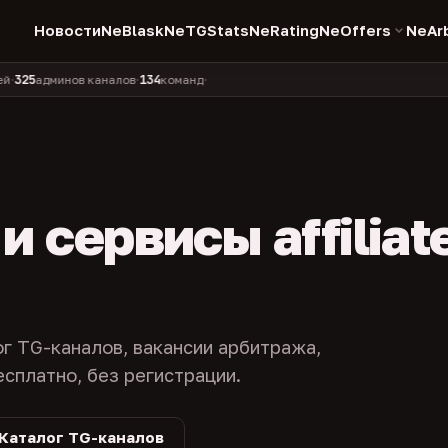
Новости
NeBlask
NeTGStats
NeRating
NeOffers
NeAr
134
11 990
1 630
381
дминов каналов
команд
компаний
персон
каналов 
•
•
•
•
 сервисы affiliat
ог TG-каналов, вакансии арбитража,
есплатно, без регистрации.
Каталог TG-каналов