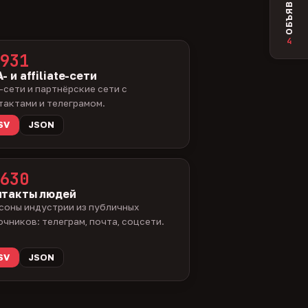
ОБЪЯВЛЕНИЯ
4
931
- и affiliate-сети
-сети и партнёрские сети с
тактами и телеграмом.
SV
JSON
630
нтакты людей
соны индустрии из публичных
очников: телеграм, почта, соцсети.
SV
JSON