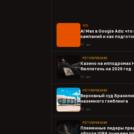
SEO
AI Max в Google Ads: чт
кампаний и как подгото
07 авг
РЕГУЛИРОВАНИЕ
Казино на ипподромах 
бюллетень на 2026 год
07 авг
РЕГУЛИРОВАНИЕ
Верховный суд Бразили
наземного гэмблинга
07 авг
РЕГУЛИРОВАНИЕ
Племенные лидеры пре
обходе IGRA рынками п