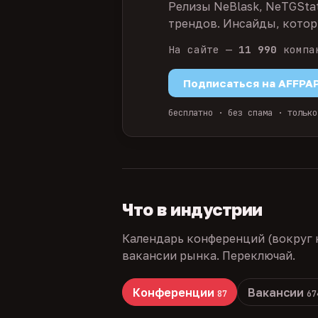
Релизы NeBlask, NeTGSta
трендов. Инсайды, которы
На сайте —
11 990
компа
Подписаться на AFFPA
бесплатно · без спама · только
Что в индустрии
Календарь конференций (вокруг 
вакансии рынка. Переключай.
Конференции
Вакансии
87
67