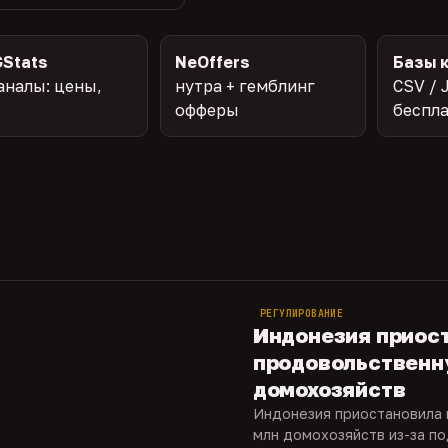
Stats
NeOffers
Базы 
аналы: цены,
нутра + гемблинг
CSV / 
офферы
беспл
РЕГУЛИРОВАНИЕ
Индонезия приос
продовольственн
домохозяйств
Индонезия приостановила
млн домохозяйств из-за по