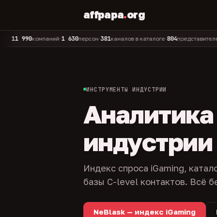
affpapa
.
org
 990
1 630
381
804
325
компаний
персон
каналов в каталоге
представителей
а
•
•
•
•
ИНСТРУМЕНТЫ ИНДУСТРИИ
Аналитика и
индустрии
Индекс спроса iGaming, катал
базы C-level контактов. Всё б
NeBlask — индекс iGaming