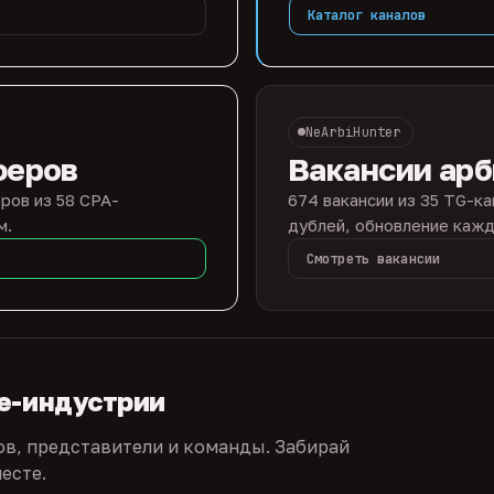
Каталог каналов
NeArbiHunter
феров
Вакансии ар
ров из 58 CPA-
674 вакансии из 35 TG-ка
м.
дублей, обновление кажд
Смотреть вакансии
te-индустрии
ов, представители и команды. Забирай
есте.