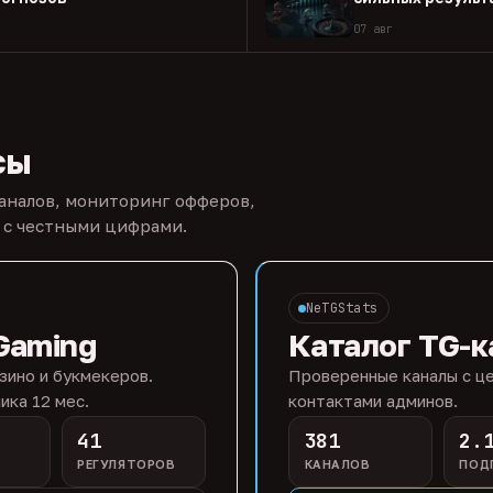
07 авг
сы
каналов, мониторинг офферов,
 с честными цифрами.
NeTGStats
Gaming
Каталог TG-к
зино и букмекеров.
Проверенные каналы с це
ика 12 мес.
контактами админов.
41
381
2.
РЕГУЛЯТОРОВ
КАНАЛОВ
ПОД