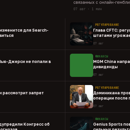
связанных с онлайн-гембли
07 авг · 1 мин
РЕГУЛИРОВАНИЕ
о изменится для Search-
Глава CFTC: рег
виться
штатами угрожа
07 авг
ФИНАНСЫ
Нью-Джерси не попали в
MGM China напра
дивиденды
07 авг
РЕГУЛИРОВАНИЕ
и рассмотрит запрет
Доминикана пров
операции после 
07 авг
ФИНАНСЫ
дупредили Конгресс об
Genius Sports по
рогнозов
сильных результа