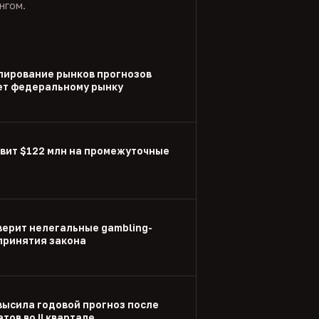
нгом.
улирование рынков прогнозов
ет федеральному рынку
вит $122 млн на промежуточные
ерит нелегальные gambling-
принятия закона
высила годовой прогноз после
тов во II квартале