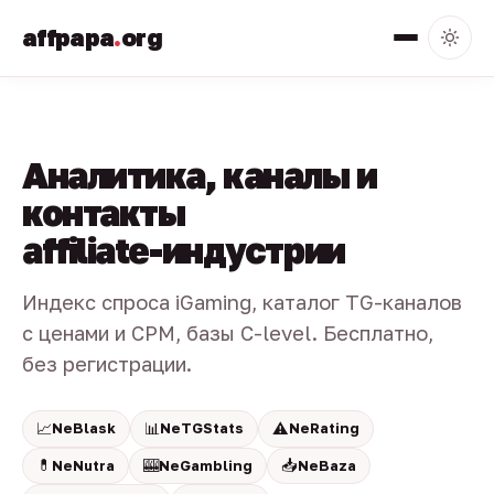
affpapa
.
org
Аналитика, каналы и
контакты
affiliate-индустрии
Индекс спроса iGaming, каталог TG-каналов
с ценами и CPM, базы C-level. Бесплатно,
без регистрации.
📈
📊
⚠️
NeBlask
NeTGStats
NeRating
💊
🎰
📥
NeNutra
NeGambling
NeBaza