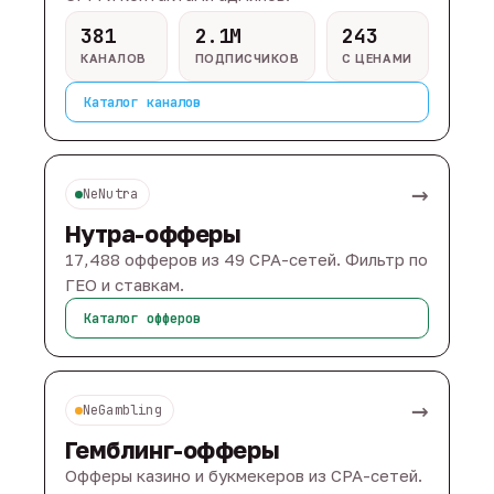
381
2.1M
243
КАНАЛОВ
ПОДПИСЧИКОВ
С ЦЕНАМИ
Каталог каналов
→
NeNutra
Нутра-офферы
17,488 офферов из 49 CPA-сетей. Фильтр по
ГЕО и ставкам.
Каталог офферов
→
NeGambling
Гемблинг-офферы
Офферы казино и букмекеров из CPA-сетей.