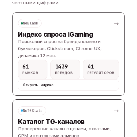
честными цифрами.
→
NeBlask
Индекс спроса iGaming
Поисковый спрос на бренды казино и
букмекеров. Clickstream, Chrome UX,
динамика 12 мес.
61
1439
41
РЫНКОВ
БРЕНДОВ
РЕГУЛЯТОРОВ
Открыть индекс
→
NeTGStats
Каталог TG-каналов
Проверенные каналы с ценами, охватами,
CPM и контактами админов.