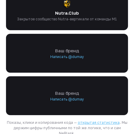
Nutra.Club
Закрытое сообщество Nutra-вертикали от команды M1
Ваш бренд
Написать @dumay
Ваш бренд
Написать @dumay
Показы, клики и копирования кода —
открытая статистика
. Мы
держим цифры публичными по той же логике, что и сам
NeBlask.