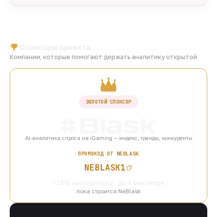
Спонсоры проекта
Компании, которые помогают держать аналитику открытой
ЗОЛОТОЙ СПОНСОР
AI-аналитика спроса на iGaming — индекс, тренды, конкуренты
ПРОМОКОД ОТ NEBLASK
NEBLASK1
−15% на подписку · до 1 сентября
пока строится NeBlask