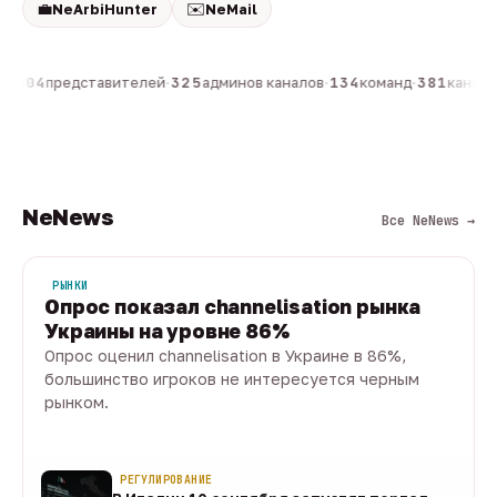
💼
✉️
NeArbiHunter
NeMail
н
·
804
представителей
·
325
админов каналов
·
134
команд
·
381
каналов
NeNews
Все NeNews →
РЫНКИ
Опрос показал channelisation рынка
Украины на уровне 86%
Опрос оценил channelisation в Украине в 86%,
большинство игроков не интересуется черным
рынком.
07 авг · 1 мин
РЕГУЛИРОВАНИЕ