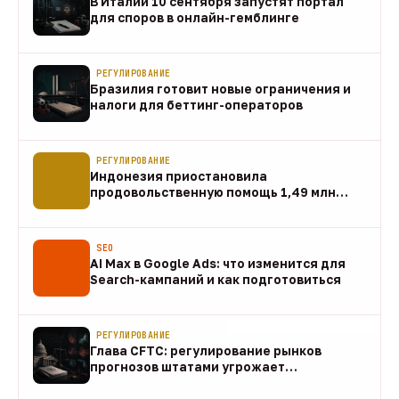
В Италии 10 сентября запустят портал
для споров в онлайн-гемблинге
07 авг
РЕГУЛИРОВАНИЕ
Бразилия готовит новые ограничения и
налоги для беттинг-операторов
07 авг
РЕГУЛИРОВАНИЕ
Индонезия приостановила
продовольственную помощь 1,49 млн
домохозяйств
07 авг
SEO
AI Max в Google Ads: что изменится для
Search-кампаний и как подготовиться
07 авг
РЕГУЛИРОВАНИЕ
Глава CFTC: регулирование рынков
прогнозов штатами угрожает
федеральному рынку
07 авг