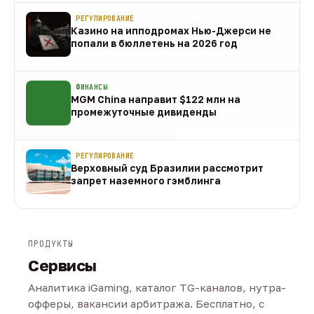
РЕГУЛИРОВАНИЕ
Казино на ипподромах Нью-Джерси не
попали в бюллетень на 2026 год
07 авг
ФИНАНСЫ
MGM China направит $122 млн на
промежуточные дивиденды
07 авг
РЕГУЛИРОВАНИЕ
Верховный суд Бразилии рассмотрит
запрет наземного гэмблинга
07 авг
ПРОДУКТЫ
Сервисы
Аналитика iGaming, каталог TG-каналов, нутра-
офферы, вакансии арбитража. Бесплатно, с