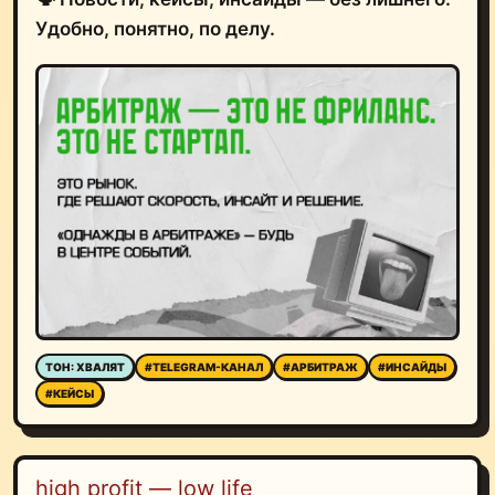
Удобно, понятно, по делу.
ТОН: ХВАЛЯТ
#TELEGRAM-КАНАЛ
#АРБИТРАЖ
#ИНСАЙДЫ
#КЕЙСЫ
high profit — low life