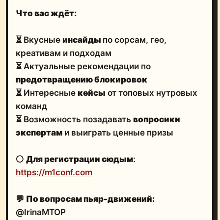
Что вас ждёт:
⏳ Вкусные
инсайды
по сорсам, гео,
креативам и подходам
⏳ Актуальные рекомендации по
предотвращению блокировок
⏳ Интересные
кейсы
от топовых нутровых
команд
⏳ Возможность позадавать
вопросики
экспертам
и выиграть ценные призы
⚪️
Для регистрации сюдым
:
https://m1conf.com
💬
По вопросам пьяр-движений:
@IrinaMTOP