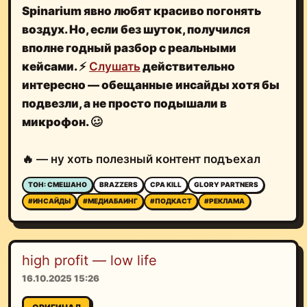
Spinarium явно любят красиво погонять
воздух. Но, если без шуток, получился
вполне годный разбор с реальными
кейсами.
⚡️
Слушать
действительно
интересно — обещанные
инсайды хотя бы
подвезли, а не просто подышали в
микрофон.
🥴
🔥 — ну хоть полезный контент подъехал
ТОН: СМЕШАНО
BRAZZERS
CPA KILL
GLORY PARTNERS
#ИНСАЙДЫ
#МЕДИАБАИНГ
#ПОДКАСТ
#РЕКЛАМА
high profit — low life
16.10.2025 15:26