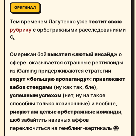
ОРИГИНАЛ
Тем временем Лагутенко уже
тестит свою
рубрику
с орбетражными расследованиями
🔍
Омерикан бой
выкатил «лютый инсайд»
о
сфере: оказывается страшные рептилоиды
из iGaming
придерживаются стратегии
ведут «большую пропаганду»:
привлекают
вебов стендами
(ну как так, бле),
успешным успехом
(нет, ну на такое
способны только козиношные) и вообще,
рисуют аж целые орбетражные команды
,
шоб забайтить наивных аффов
переключиться на гемблинг-вертикаль 😱