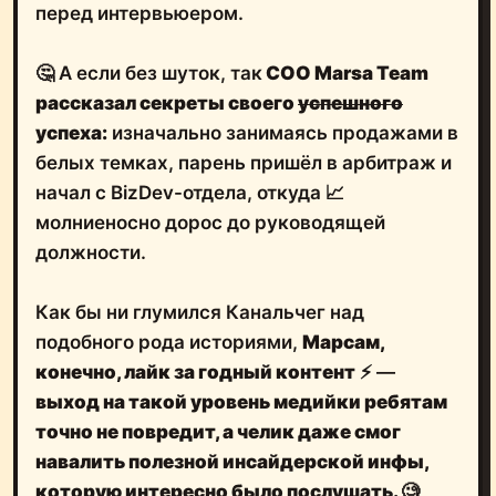
перед интервьюером.
🤔 А если без шуток, так
COO Marsa Team
рассказал секреты своего
успешного
успеха:
изначально занимаясь продажами в
белых темках, парень пришёл в арбитраж и
начал с BizDev-отдела, откуда 📈
молниеносно дорос до руководящей
должности.
Как бы ни глумился Канальчег над
подобного рода историями,
Марсам,
конечно, лайк за годный контент
⚡️ —
выход на такой уровень медийки ребятам
точно не повредит, а
челик даже смог
навалить полезной инсайдерской инфы
,
которую интересно было послушать.
🧐