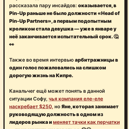
рассказала пару инсайдов:
оказывается, в
Pin-Up
раньше не было должности «Head of
Pin-Up Partners», а первым подопытным
кроликом стала девушка — уже в январе у
неё заканчивается испытательный срок. 🤔
👀
Также во время интервью
арбитражницы в
один голос пожаловались на слишком
дорогую жизнь на Кипре.
Канальчег ещё может понять в данной
ситуации Софу,
чья компания еле-еле
наскребает $250,
но
Яне
, которая занимает
руководящую должность в одном из
лидеров рынка и
меняет тачки как перчатки