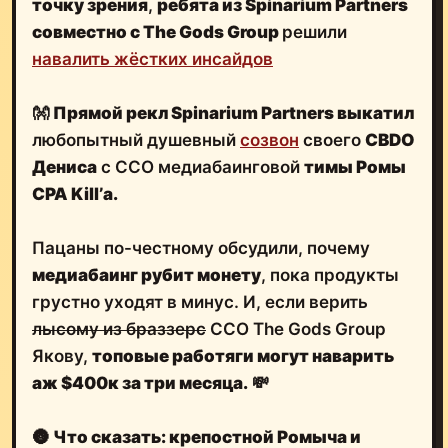
точку зрения
,
ребята из Spinarium Partners
совместно с The Gods Group
решили
навалить жёстких инсайдов
👐
Прямой рекл Spinarium Partners выкатил
любопытный душевный
созвон
своего
CBDO
Дениса
с ССО медиабаинговой
тимы Ромы
CPA Kill’а.
Пацаны по-честному обсудили, почему
медиабаинг рубит монету
, пока продукты
грустно уходят в минус. И, если верить
лысому из браззерс
CCO The Gods Group
Якову,
топовые работяги могут наварить
аж $400к за три месяца.
💸
🌚
Что сказать: крепостной Ромыча и