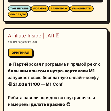
ТОН: НЕГАТИВ
#IGAMING
#АРБИТРАЖ
#АФФИЛИАТЫ
#ИНСАЙДЫ
Affiliate Inside | .Aff 🃏
14.03.2024 15:48
ОРИГИНАЛ
🔥 Партнёрская программа и прямой рекл
c
большим опытом в нутра-вертикали M1
запускает свою бесплатную онлайн-конфу
📆
21.03 в 11:00 — M1
Conf
Ребята навели порядок во внутряночке и
намерены
делать красиво
😌