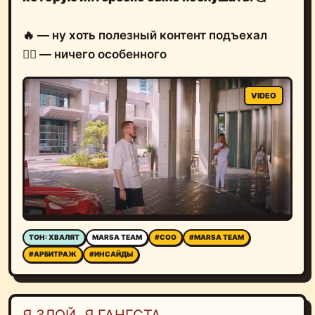
🔥 — ну хоть полезный контент подъехал
🤷‍♂️ — ничего особенного
ТОН: ХВАЛЯТ
MARSA TEAM
#COO
#MARSA TEAM
#АРБИТРАЖ
#ИНСАЙДЫ
Я ЗЛОЙ, Я ГАНГСТА