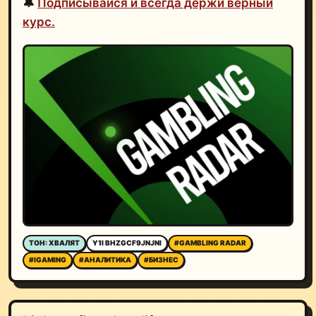
🔔
Подписывайся и всегда держи верный
курс.
ТОН: ХВАЛЯТ
Y1I BHZGCF9JNJNI
#GAMBLING RADAR
#IGAMING
#АНАЛИТИКА
#БИЗНЕС