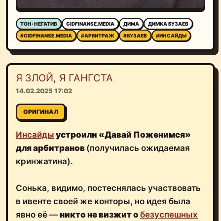
ТОН: НЕГАТИВ
GIDFINANSE.MEDIA
ДИМА
ДИМКА БУЗАЕВ
#GIDFINANSE.MEDIA
#АРБИТРАЖ
#БУЗАЕВ
#ИНСАЙДЫ
Я ЗЛОЙ, Я ГАНГСТА
14.02.2025 17:02
ОРИГИНАЛ
Инсайды
устроили «Давай Поженимся»
для арбитранов
(получилась ожидаемая
кринжатина).
Сонька, видимо, постеснялась участвовать
в ивенте своей же конторы, но идея была
явно её —
никто не визжит о
безуспешных