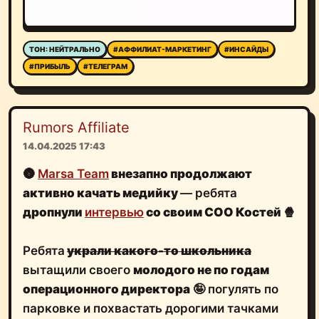
ТОН: НЕЙТРАЛЬНО
#АФФИЛИАТ-МАРКЕТИНГ
#ИНСАЙДЫ
#ПРИБЫЛЬ
#ТЕЛЕГРАМ
Rumors Affiliate
14.04.2025 17:43
🌚
Marsa Team
внезапно продолжают
активно качать медийку
— ребята
дропнули
интервью
со своим COO Костей
🍿
Ребята
украли какого-то школьника
вытащили своего
молодого не по годам
операционного директора
🤪 погулять по
парковке и похвастать дорогими тачками