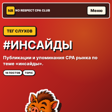
NR
Меню
NO RESPECT CPA CLUB
ТЕГ СЛУХОВ
#ИНСАЙДЫ
Публикации и упоминания CPA рынка по
теме «инсайды».
16 ПОСТОВ
TOPIC