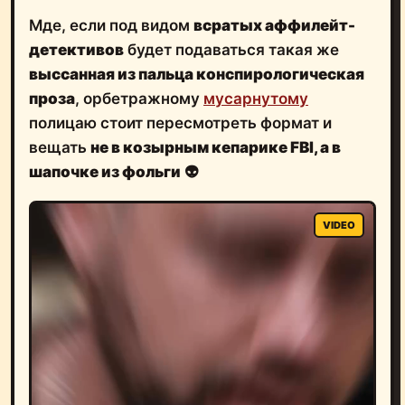
Мде, если под видом
всратых аффилейт-
детективов
будет подаваться такая же
высcанная из пальца конспирологическая
проза
, орбетражному
мусарнутому
полицаю стоит пересмотреть формат и
вещать
не в козырным кепарике FBI, а в
шапочке из фольги
👽