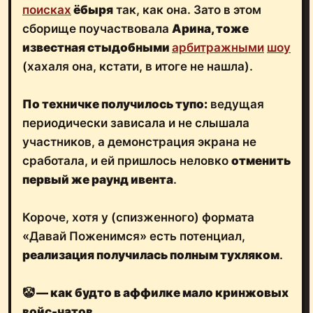
поисках
ёбыря
так, как она. Зато в этом
сборище поучаствовала
Арина, тоже
известная стыдобными
арбитражными
шоу
(хахаля она, кстати, в итоге не нашла).
По техничке получилось тупо:
ведущая
периодически зависала и не слышала
участников, а демонстрация экрана не
сработала, и ей пришлось неловко
отменить
первый же раунд ивента
.
Короче, хотя у (спизженного) формата
«Давай Поженимся» есть потенциал,
реализация получилась полным тухляком
.
🤡 — как будто в аффилке мало кринжовых
войс-чатов