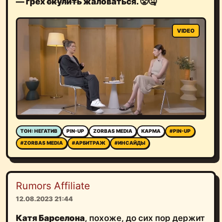
— грех
скулить
жаловаться. 😤🤐
ТОН: НЕГАТИВ
PIN-UP
ZORBAS MEDIA
КАРМА
#PIN-UP
#ZORBAS MEDIA
#АРБИТРАЖ
#ИНСАЙДЫ
Rumors Affiliate
12.08.2023 21:44
Катя Барселона
, похоже, до сих пор держит