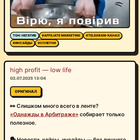
ТОН: НЕГАТИВ
#AFFILIATE MARKETING
#TELEGRAM-КАНАЛ
#ИНСАЙДЫ
#СПЛЕТНИ
high profit — low life
02.07.2025 13:04
ОРИГИНАЛ
👀 Слишком много всего в ленте?
«Однажды в Арбитраже»
собирает только
полезное.
🗣 Новости, кейсы, инсайды — без лишнего.