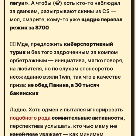
легуи»
. А чтобы (🦣) хоть кто-то наблюдал
за движем, разыгрывают скины из CS —
мол, смарите, кому-то уже
щедро перепал
режик за $700
🤷‍♂️ Мде, предложить
киберспортивный
турик
и без того задроченным за компом
орбетражным — инициатива, мягко говоря,
на любителя, но по слухам спонсорство
неожиданно взяли 1win, так что в качестве
приза:
не обед Панина, а 30 тысяч
бакинских
Ладно. Хоть одмен и пытался игнорировать
подобного рода
сомнительные активности
,
перспектива услышать, кто чью маму
и в
какой позе
уважает — как минимум