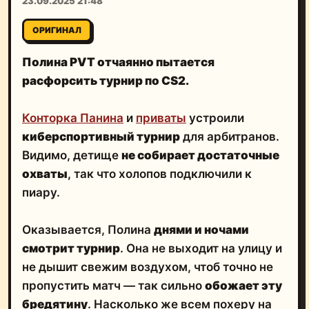
23.09.2025 21:48
ОРИГИНАЛ
Полина PVT отчаянно пытается
расфорсить турнир по CS2.
Конторка Панина
и
приваты
устроили
киберспортивный турнир
для арбитранов.
Видимо, детище
не собирает достаточные
охваты
, так что холопов подключили к
пиару.
Оказывается, Полина
днями и ночами
смотрит турнир
. Она не выходит на улицу и
не дышит свежим воздухом, чтоб точно не
пропустить матч — так сильно
обожает эту
бредятину
. Насколько же всем похеру на