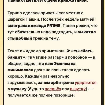
Панин отметил это дело кринжатиной.
Турнир сделали приваты совместно с
шарагой Пашки. После трёх недель матчей
выиграла команда PR1ME
. Панин решил, что
тут обязательно надо подгадить, и
выкатил
стыдобный трек
на тему.
Текст ожидаемо примитивный:
«ты ебать
бандит»
, «в чатике разгар» и подобное — в
общем, видно, что
наш Эминем на
минималках
даже не попытался сделать
хорошо. Каждый раз невольно
задумываюсь,
зачем арбитраны
ударяются
в музыку
(будь то
всерьёз
или
в шутку
) —
получается же полное позорище.