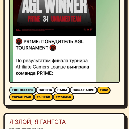
ТОН: НЕГАТИВ
ПАНИНА
ПАША
ПАША ПАНИН
#CS2
#АРБИТРАЖ
#КРИНЖ
#МУЗЫКА
Я ЗЛОЙ, Я ГАНГСТА