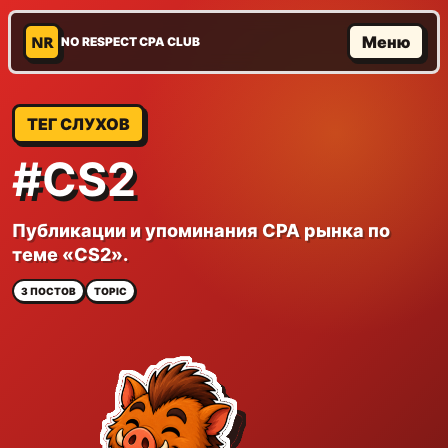
NR
Меню
NO RESPECT CPA CLUB
ТЕГ СЛУХОВ
#CS2
Публикации и упоминания CPA рынка по
теме «CS2».
3 ПОСТОВ
TOPIC