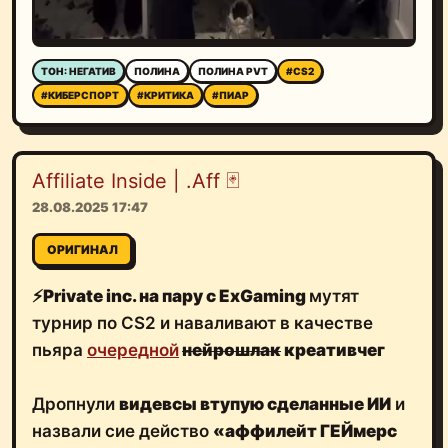
ТОН: НЕГАТИВ
ПОЛИНА
ПОЛИНА PVT
#CS2
#КИБЕРСПОРТ
#КРИТИКА
#ПИАР
Affiliate Inside | .Aff 🃏
28.08.2025 17:47
ОРИГИНАЛ
⚡️
Private inc. на пару с ExGaming
мутят
турнир по CS2 и наваливают в качестве
пьяра
очередной
нейрошлак
креативчег
Дропнули
видевсы втупую сделанные ИИ
и
назвали сие действо
«аффилейт ГЕЙмерс