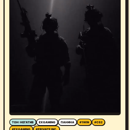
ТОН: НЕГАТИВ
EXGAMING
ПАНИНА
#1WIN
#CS2
#EXGAMING
#PRIVATE INC.