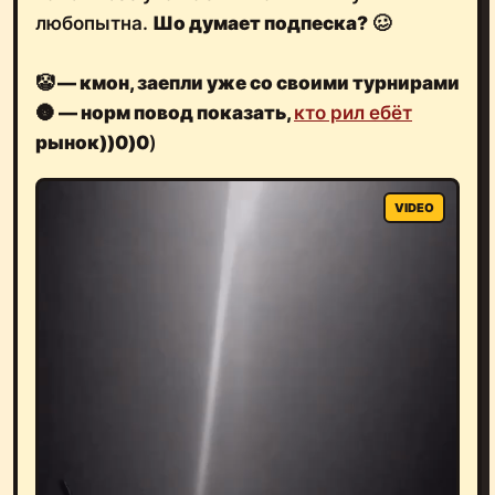
любопытна.
Шо думает подпеска?
🥴
🤡
— кмон, заепли уже со своими турнирами
🌚
— норм повод показать,
кто рил ебëт
рынок))0)0
)