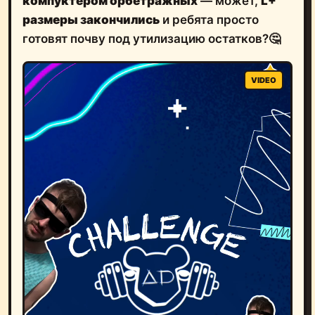
компуктером орбетражных
— может,
L+
размеры закончились
и ребята просто
готовят почву под утилизацию остатков?🤔