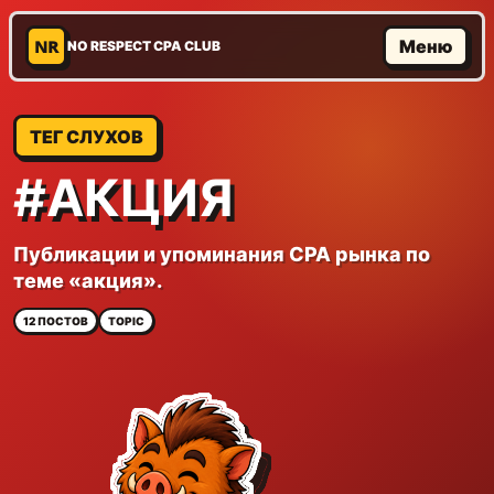
NR
Меню
NO RESPECT CPA CLUB
ТЕГ СЛУХОВ
#АКЦИЯ
Публикации и упоминания CPA рынка по
теме «акция».
12 ПОСТОВ
TOPIC