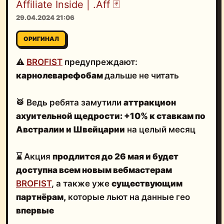
Affiliate Inside | .Aff 🃏
29.04.2024 21:06
ОРИГИНАЛ
⚠️
BROFIST
предупреждают:
карнолеварефобам
дальше не читать
🥁 Ведь ребята замутили
аттракцион
ахуительной щедрости: +10% к ставкам по
Австралии и Швейцарии
на целый месяц
⌛️ Акция
продлится до 26 мая и будет
доступна всем новым вебмастерам
BROFIST
, а также уже
существующим
партнёрам,
которые льют на данные гео
впервые