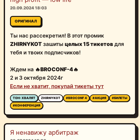
20.09.2024 18:03
ОРИГИНАЛ
Ты нас рассекретил! В этот промик
ZHIRNYKOT
зашиты
целых 15 тикетов
для
тебя и твоих подписчиков!
Ждем на 🔥
BROCONF-4
🔥
2 и 3 октября 2024г
Если не хватит, покупай тикеты тут
ТОН: ХВАЛЯТ
ZHIRNYKOT
#BROCONF 4
#АКЦИЯ
#БИЛЕТЫ
#КОНФЕРЕНЦИЯ
Я ненавижу арбитраж