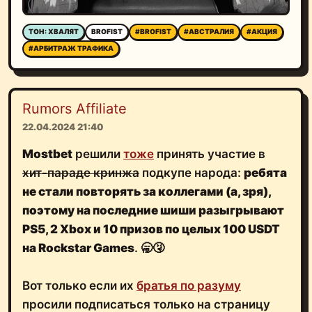
ТОН: ХВАЛЯТ
BROFIST
#BROFIST
#АВСТРАЛИЯ
#АКЦИЯ
#АРБИТРАЖ ТРАФИКА
Rumors Affiliate
22.04.2024 21:40
Mostbet
решили
тоже
принять участие в
хит-параде кринжа
подкупе народа:
ребята
не стали повторять за коллегами (а, зря),
поэтому на последние шиши разыгрывают
PS5, 2 Xbox и 10 призов по целых 100 USDT
на Rockstar Games
. 🥱🤧
Вот только если их
братья по разуму
просили подписаться только на страницу