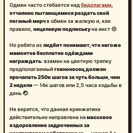
Одмен часто стебается над
бедолагами
,
отчаянно пытающимися раздать свой
поганый мерч
в обмен за жалкую и, как
правило,
нецелевую подпиську
на инст 😔
Но ребята из
лидбит понимают, что негоже
мамонтов бесплатно одёждами
награждать
: взамен на цветную тряпку
предполагаемый
говноносец должен
прочапать 250к шагов за чуть больше, чем
2 недели
— 14к шагов или 2,5 часа ходьбы в
день 🤕
Не верится, что данная кринжатина
действительно направлена на
массовое
оздоровление задроченных за