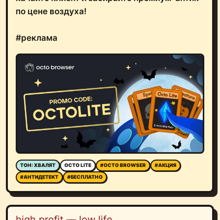
по цене воздуха!
#реклама
ТОН: ХВАЛЯТ
OCTO LITE
#OCTO BROWSER
#АКЦИЯ
#АНТИДЕТЕКТ
#БЕСПЛАТНО
high profit — low life