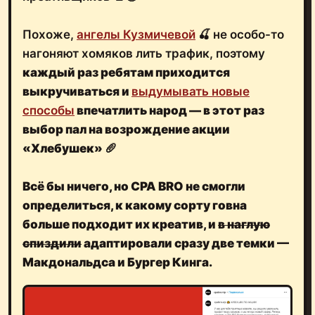
Похоже,
ангелы Кузмичевой
🍒 не особо-то
нагоняют хомяков лить трафик, поэтому
каждый раз ребятам приходится
выкручиваться и
выдумывать новые
способы
впечатлить народ — в этот раз
выбор пал на возрождение акции
«Хлебушек»
🥖
Всё бы ничего, но
CPA BRO
не смогли
определиться, к какому сорту говна
больше подходит их креатив, и
в наглую
спиздили
адаптировали сразу две темки —
Макдональдса и Бургер Кинга.