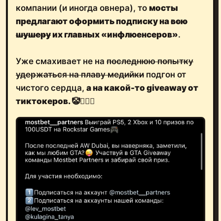
компании (и иногда овнера), то
мосты
предлагают оформить подписку на
всю
шушеру
их главных «инфлюенсеров»
.
Уже смахивает не на
последнюю попытку
удержаться на плаву медийки
подгон от
чистого сердца,
а на какой-то giveaway от
тиктокеров. 🤡🤦🏻‍♂️