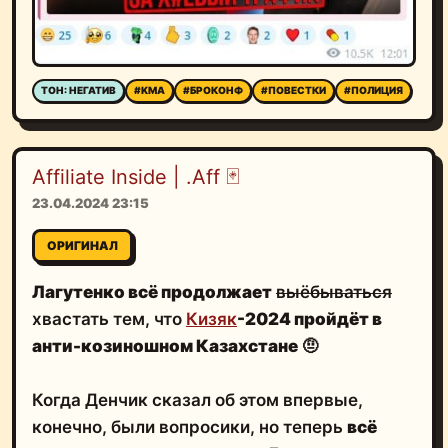
ТОН: НЕГАТИВ
#KMA
#БРОКОНФ
#ПОВЕСТКИ
#ПОЛИЦИЯ
Affiliate Inside | .Aff 🃏
23.04.2024 23:15
ОРИГИНАЛ
Лагутенко всё продолжает
выёбываться
хвастать тем, что
Кизяк
-2024 пройдёт в
анти-козиношном Казахстане
🤨
Когда Денчик сказал об этом впервые,
конечно, были вопросики, но теперь
всё