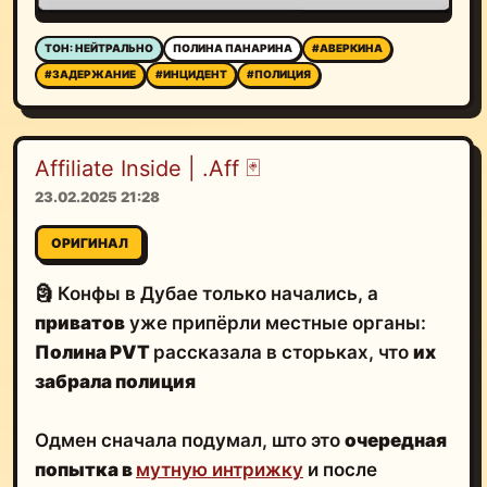
ТОН: НЕЙТРАЛЬНО
ПОЛИНА ПАНАРИНА
#АВЕРКИНА
#ЗАДЕРЖАНИЕ
#ИНЦИДЕНТ
#ПОЛИЦИЯ
Affiliate Inside | .Aff 🃏
23.02.2025 21:28
ОРИГИНАЛ
🗿 Конфы в Дубае только начались, а
приватов
уже припёрли местные органы:
Полина PVT
рассказала в сторьках, что
их
забрала полиция
Одмен сначала подумал, што это
очередная
попытка в
мутную интрижку
и после