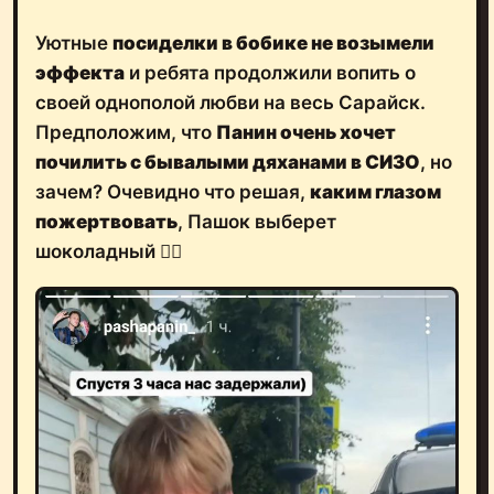
Уютные
посиделки в бобике не возымели
эффекта
и ребята продолжили вопить о
своей однополой любви на весь Сарайск.
Предположим, что
Панин очень хочет
почилить с бывалыми дяханами в СИЗО
, но
зачем? Очевидно что решая,
каким глазом
пожертвовать
, Пашок выберет
шоколадный 🤷‍♂️