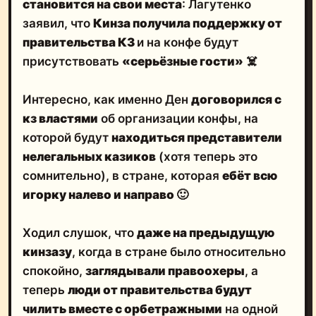
становится на свои места
: Лагутенко
заявил, что
Кинза получила поддержку от
правительства КЗ
и на конфе будут
присутствовать
«серьёзные гости»
☠️
Интересно, как именно Ден
договорился с
кз властями
об организации конфы, на
которой будут
находиться представители
нелегальных казиков
(хотя теперь это
сомнительно), в стране, которая
ебёт всю
игорку налево и направо
🙂
Ходил слушок, что
даже на предыдущую
кинзазу
, когда в стране было относительно
спокойно,
заглядывали правоохеры
, а
теперь
люди от правительства будут
чилить вместе с орбетражными
на одной