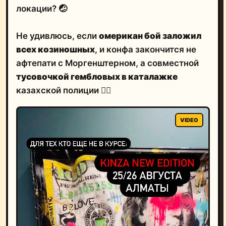
локации?
🤕
Не удивлюсь, если
омерикан бой заложил
всех козиношных
, и конфа закончится не
афтепати с Моргенштерном, а совместной
тусовочкой гембловых в каталажке
казахской полиции 🤷‍♂️