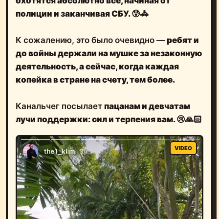
охотятся абсолютно все, начиная от
полиции и заканчивая СБУ. 😰🚓
К сожалению, это было очевидно —
ребят и
до войны держали на мушке за незаконную
деятельность, а сейчас, когда каждая
копейка в стране на счету, тем более.
Канальчег посылает
пацанам и девчатам
лучи поддержки: сил и терпения вам. 😢🙏🏻