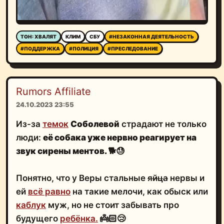
ТОН: ХВАЛЯТ
КЛИМ
СБУ
#НЕЗАКОННАЯ ДЕЯТЕЛЬНОСТЬ
#ПОДДЕРЖКА
#ПОЛИЦИЯ
#ПРЕСЛЕДОВАНИЕ
Rumors Affiliate
24.10.2023 23:55
Из-за
темок
Соболевой
страдают не только
люди:
её собака уже нервно реагирует на
звук сирены ментов. 🐕😓
Понятно, что у Веры стальные
яйца
нервы и
ей
всё равно
на такие мелочи, как обыск или
каблук
муж, но не стоит забывать про
будущего
ребёнка.
👼🏻😢