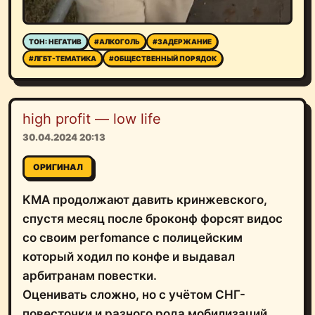
ТОН: НЕГАТИВ
#АЛКОГОЛЬ
#ЗАДЕРЖАНИЕ
#ЛГБТ-ТЕМАТИКА
#ОБЩЕСТВЕННЫЙ ПОРЯДОК
high profit — low life
30.04.2024 20:13
ОРИГИНАЛ
KMA продолжают давить кринжевского,
спустя месяц после броконф форсят видос
со своим perfomance с полицейским
который ходил по конфе и выдавал
арбитранам повестки.
Оценивать сложно, но с учётом СНГ-
повесточки и разного рода мобилизаций