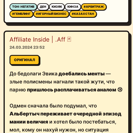
ТОН: НЕГАТИВ
ДЕН
КИЗЯК
КИНЗА
#АРБИТРАЖ
#ГЕМБЛИНГ
#ИГОРНЫЙ БИЗНЕС
#КАЗАХСТАН
Affiliate Inside | .Aff 🃏
24.03.2024 23:52
ОРИГИНАЛ
До бедолаги Эвика
доебались менты
—
злые полисмены нагнали такой жути, что
парню
пришлось расплачиваться
а
налом
😢
Одмен сначала было подумал, что
Альбертыч переживает очередной эпизод
мании величия
и хотел было постебаться,
мол, кому он нахуй нужон, но ситуация