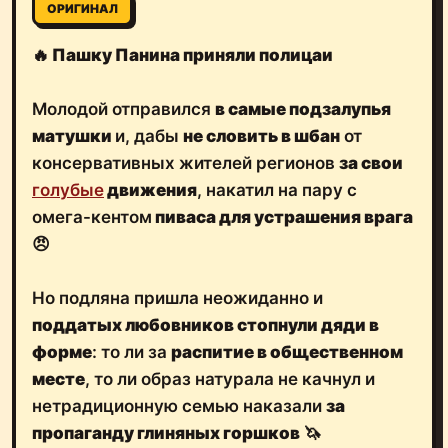
ОРИГИНАЛ
🔥
Пашку Панина приняли полицаи
Молодой отправился
в самые подзалупья
матушки
и, дабы
не словить в шбан
от
консервативных жителей регионов
за свои
голубые
движения
, накатил на пару с
омега-кентом
пиваса для устрашения врага
😠
Но подляна пришла неожиданно и
поддатых любовников стопнули дяди в
форме
: то ли за
распитие в общественном
месте
, то ли образ натурала не качнул и
нетрадиционную семью наказали
за
пропаганду глиняных горшков
🦄