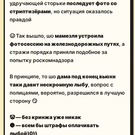
удручающей сторьки
последует фото со
стриптизёрами
, но ситуация оказалось
правдой
🥴 Так вышло, шо
мамезля устроила
фотосессию на железнодорожных путях
, а
стражи порядка приняли подобное за
попытку роскомнадзора
В принципе, то шо
дама под конец вьюхи
таки давит нескромную лыбу
, вопрос с
полицаями, вероятно, разрешился в лучшую
сторону 😏
🤡
— без кринжа уже никак
🌚
— всем бы штрафы оплачивать
лыбой)0))