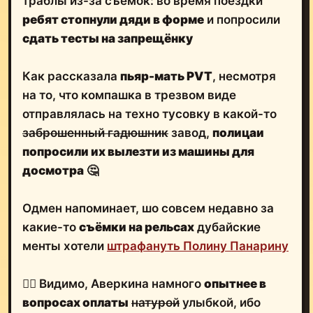
траблы из-за съёмок: во время поездки
ребят стопнули дяди в форме
и попросили
сдать тесты на запрещёнку
Как рассказала
пьяр-мать PVT
, несмотря
на то, что компашка в трезвом виде
отправлялась на техно тусовку в какой-то
заброшенный гадюшник
завод,
полицаи
попросили их вылезти из машины для
досмотра
🤔
Одмен напоминает, шо совсем недавно за
какие-то
съёмки на рельсах
дубайские
менты хотели
штрафануть Полину Панарину
🤷‍♂️ Видимо, Аверкина намного
опытнее в
вопросах оплаты
натурой
улыбкой, ибо