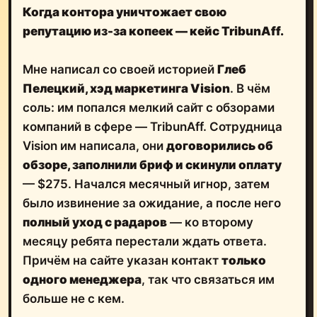
Когда контора уничтожает свою
репутацию из-за копеек — кейс TribunAff.
Мне написал со своей историей
Глеб
Пелецкий, хэд маркетинга Vision
. В чём
соль: им попался мелкий сайт с обзорами
компаний в сфере — TribunAff. Сотрудница
Vision им написала, они
договорились об
обзоре, заполнили бриф и скинули оплату
— $275. Начался месячный игнор, затем
было извинение за ожидание, а после него
полный уход с радаров
— ко второму
месяцу ребята перестали ждать ответа.
Причём на сайте указан контакт
только
одного менеджера
, так что связаться им
больше не с кем.