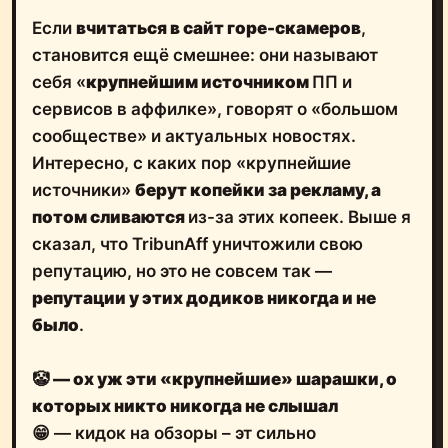
Если
вчитаться в сайт горе-скамеров
,
становится ещё смешнее: они называют
себя «
крупнейшим источником
ПП и
сервисов в аффилке», говорят о «большом
сообществе» и актуальных новостях.
Интересно, с каких пор «крупнейшие
источники»
берут копейки за рекламу, а
потом сливаются
из-за этих копеек. Выше я
сказал, что TribunAff уничтожили свою
репутацию, но это не совсем так —
репутации у этих додиков никогда и не
было
.
🤡
— ох уж эти «крупнейшие» шарашки, о
которых никто никогда не слышал
😁 — кидок на обзоры – эт сильно