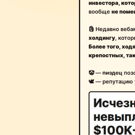
инвестора
, кот
вообще
не поме
🗿 Недавно веба
холдингу
, кото
Более того, ход
крепостных, так
🤡 —
пиздец
позо
🕊 — репутацию 