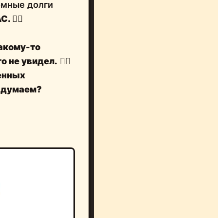
омные долги
AC.
🤦‍♂️
акому-то
о не увидел.
🤷‍♂️
венных
 думаем?