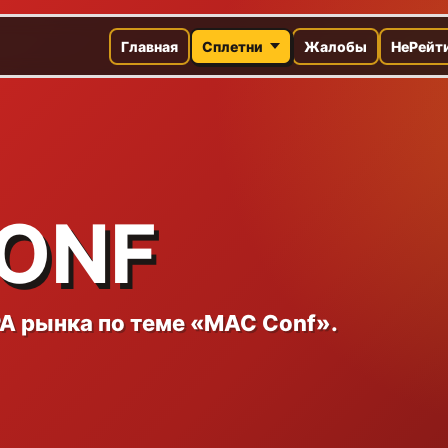
Главная
Сплетни
Жалобы
НеРейт
ONF
A рынка по теме «MAC Conf».