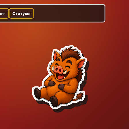
инг
Статусы