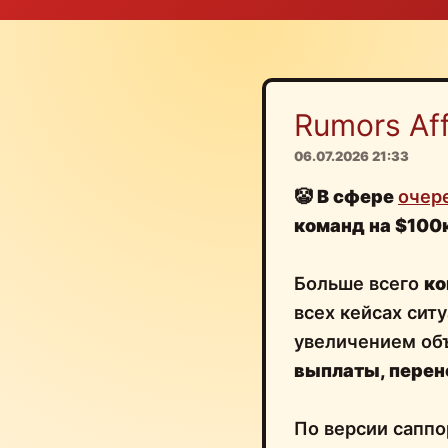
Rumors Affi
06.07.2026 21:33
🤡
В сфере
очер
команд на $100
Больше всего
ко
всех кейсах сит
увеличением об
выплаты, перен
По версии саппо