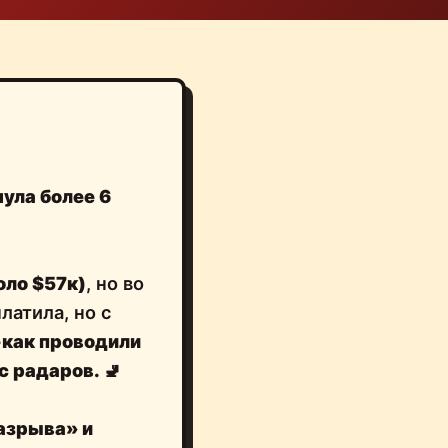
ула более 6
оло $57к)
, но во
латила, но с
-как проводили
 с радаров.
🚽
азрыва» и