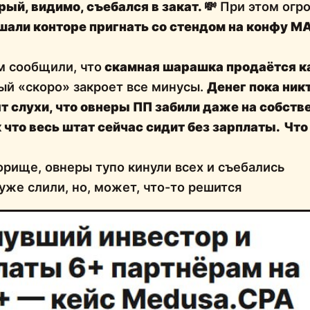
орый, видимо, съебался в закат.
💸
При этом огр
шали конторе пригнать со стендом на конфу M
м сообщили, что
скамная шарашка продаётся к
рый «скоро» закроет все минусы.
Денег пока никт
ят слухи, что овнеры ПП забили даже на собст
 что
весь штат сейчас сидит без зарплаты.
Что
рище, овнеры тупо кинули всех и съебались
уже слили, но, может, что-то решится