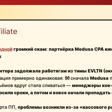
liate
едной
громкий скам:
партнёрка Medusa CPA кин
к
нтора задолжала работягам из тимы EVLTN (ок
уация примерно одинаковая: 👐 сначала
Medusa
п
ъёмов вдруг стала сливаться —
менеджеры
кое
осили сроки
, а потом и вовсе начали пропадать
рта ПП,
проблемы возникли из-за «кассового р