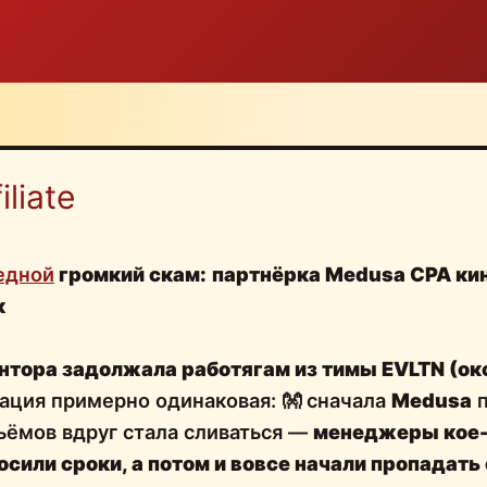
liate
едной
громкий скам:
партнёрка Medusa CPA кин
к
нтора задолжала работягам из тимы EVLTN (ок
уация примерно одинаковая: 👐 сначала
Medusa
п
ъёмов вдруг стала сливаться —
менеджеры
кое
осили сроки
, а потом и вовсе начали пропадать