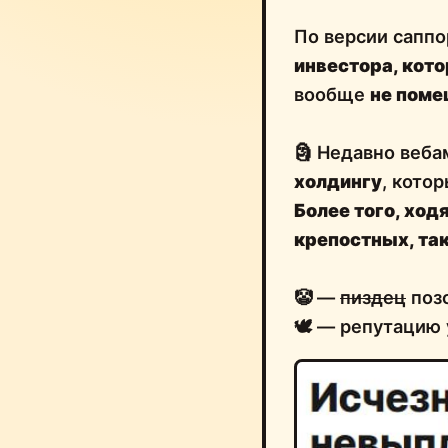
По версии саппо
инвестора
, кот
вообще
не поме
🗿 Недавно веба
холдингу
, кото
Более того, ход
крепостных, так
🤡 —
пиздец
позо
🕊 — репутацию 