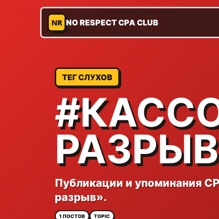
NR
NO RESPECT CPA CLUB
ТЕГ СЛУХОВ
#КАСС
РАЗРЫВ
Публикации и упоминания CP
разрыв».
1 ПОСТОВ
TOPIC