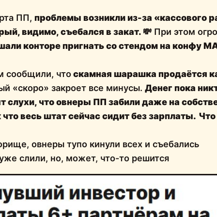
рта ПП,
проблемы возникли из-за «кассового р
орый, видимо, съебался в закат.
💸
При этом огр
шали конторе пригнать со стендом на конфу M
м сообщили, что
скамная шарашка продаётся к
рый «скоро» закроет все минусы.
Денег пока никт
ят слухи, что овнеры ПП забили даже на собст
 что
весь штат сейчас сидит без зарплаты.
Что
рище, овнеры тупо кинули всех и съебались
уже слили, но, может, что-то решится