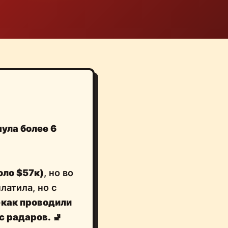
ула более 6
оло $57к)
, но во
латила, но с
-как проводили
 с радаров.
🚽