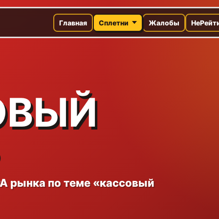
Главная
Сплетни
Жалобы
НеРейт
ОВЫЙ
A рынка по теме «кассовый