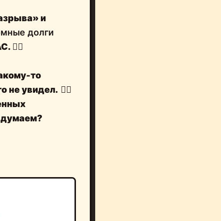
азрыва» и
омные долги
AC.
🤦‍♂️
акому-то
о не увидел.
🤷‍♂️
венных
 думаем?