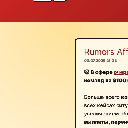
Rumors Affi
06.07.2026 21:33
🤡
В сфере
очер
команд на $100
Больше всего
ко
всех кейсах сит
увеличением об
выплаты, перен