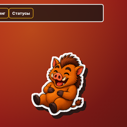
инг
Статусы