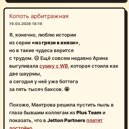
Копоть арбитражная
19.03.2026 18:16
Я, конечно, люблю истории
из серии
«из грязи в князи»
,
но в такие чудеса верится
с трудом. 😑 Ещё совсем недавно Арина
выгуливала
сумку с WB,
которая стоила как
две шаурмы,
а сегодня у неё уже боттега
за пять тысяч баксов. 🤩
Похоже, Мантрова решила пустить пыль в
глаза бывшим коллегам из
Plus Team
и
показать, что в
Jetton Partners
платят
достойно.