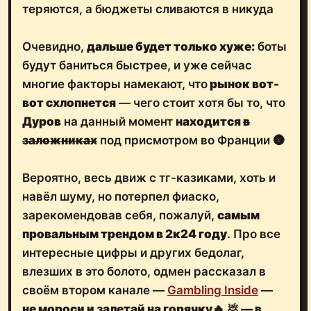
теряются, а бюджеты сливаются в никуда
Очевидно,
дальше будет только хуже:
боты
будут баниться быстрее, и уже сейчас
многие факторы намекают, что
рынок вот-
вот схлопнется
— чего стоит хотя бы то, что
Дуров
на данный момент
находится
в
заложниках
под присмотром во Франции 🌚
Вероятно, весь движ с тг-казиками, хоть и
навёл шуму, но потерпел фиаско,
зарекомендовав себя, пожалуй,
самым
провальным трендом в 2к24 году
. Про все
интересные цифры и других бедолаг,
влезших в это болото, одмен рассказал в
своём втором канале —
Gambling Inside
—
не мороси и залетай на горячку
🔥
💩
— в