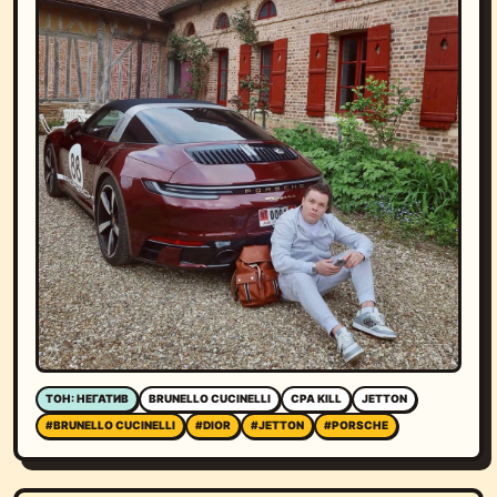
ТОН: НЕГАТИВ
BRUNELLO CUCINELLI
CPA KILL
JETTON
#BRUNELLO CUCINELLI
#DIOR
#JETTON
#PORSCHE