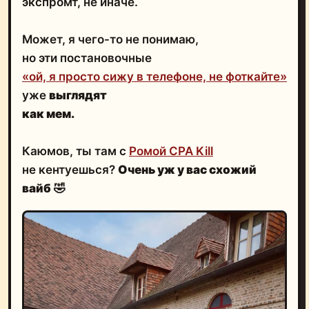
экспромт, не иначе.
Может, я чего-то не понимаю,
но эти постановочные
«ой, я просто сижу в телефоне, не фоткайте»
уже
выглядят
как мем.
Каюмов, ты там с
Ромой CPA Kill
не кентуешься?
Очень уж у вас схожий
вайб
🤣