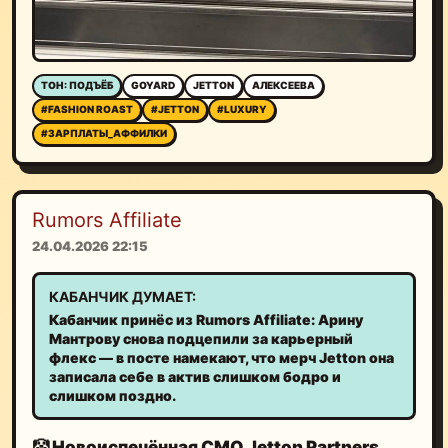
ТОН: ПОДЪЁБ
GOYARD
JETTON
АЛЕКСЕЕВА
#FASHION ROAST
#JETTON
#LUXURY
#ЗАРПЛАТЫ_АФФИЛКИ
Rumors Affiliate
24.04.2026 22:15
КАБАНЧИК ДУМАЕТ:
Кабанчик принёс из Rumors Affiliate: Арину
Мантрову снова подцепили за карьерный
флекс — в посте намекают, что мерч Jetton она
записала себе в актив слишком бодро и
слишком поздно.
🤡
Новоиспечённая CMO Jetton Partners