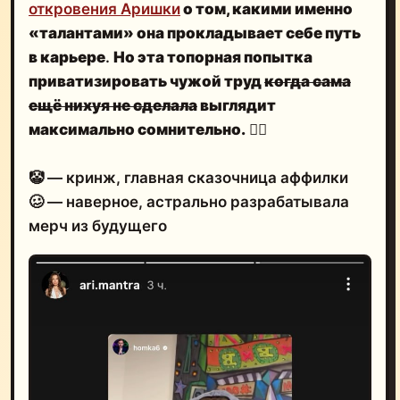
откровения Аришки
о том,
какими именно
«талантами» она прокладывает себе путь
в карьере
.
Но эта топорная попытка
приватизировать чужой труд
когда сама
ещё нихуя не сделала
выглядит
максимально сомнительно.
🤦‍♂️
🤡 — кринж, главная сказочница аффилки
🥴 — наверное, астрально разрабатывала
мерч из будущего