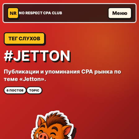
NR
Меню
NO RESPECT CPA CLUB
ТЕГ СЛУХОВ
#JETTON
Публикации и упоминания CPA рынка по
теме «Jetton».
6 ПОСТОВ
TOPIC