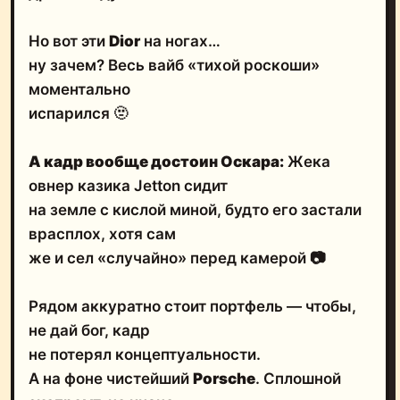
Но вот эти
Dior
на ногах…
ну зачем? Весь вайб «тихой роскоши»
моментально
испарился 🫥
А кадр вообще достоин Оскара:
Жека
овнер казика Jetton сидит
на земле с кислой миной, будто его застали
врасплох, хотя сам
же и сел «случайно» перед камерой 📷
Рядом аккуратно стоит портфель — чтобы,
не дай бог, кадр
не потерял концептуальности.
А на фоне чистейший
Porsche
. Сплошной