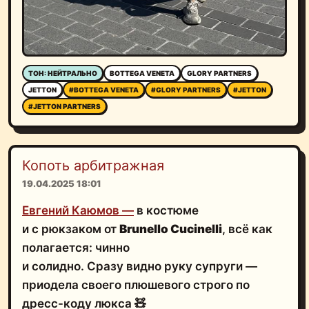
ТОН: НЕЙТРАЛЬНО
BOTTEGA VENETA
GLORY PARTNERS
JETTON
#BOTTEGA VENETA
#GLORY PARTNERS
#JETTON
#JETTON PARTNERS
Копоть арбитражная
19.04.2025 18:01
Евгений Каюмов —
в костюме
и с рюкзаком от
Brunello Cucinelli
, всё как
полагается: чинно
и солидно. Сразу видно руку супруги —
приодела своего плюшевого строго по
дресс-коду люкса 🧸