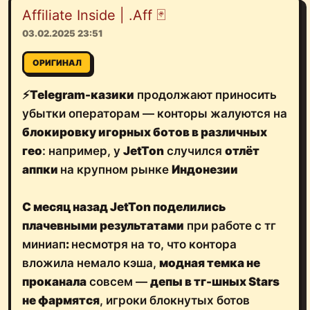
Affiliate Inside | .Aff 🃏
03.02.2025 23:51
ОРИГИНАЛ
⚡️
Telegram-казики
продолжают приносить
убытки операторам — конторы жалуются на
блокировку игорных ботов в различных
гео
: например, у
JetTon
случился
отлёт
аппки
на крупном рынке
Индонезии
С месяц назад JetTon поделились
плачевными результатами
при работе с тг
миниап
:
несмотря на то, что контора
вложила немало кэша,
модная темка не
проканала
совсем —
депы в тг-шных Stars
не фармятся
, игроки блокнутых ботов