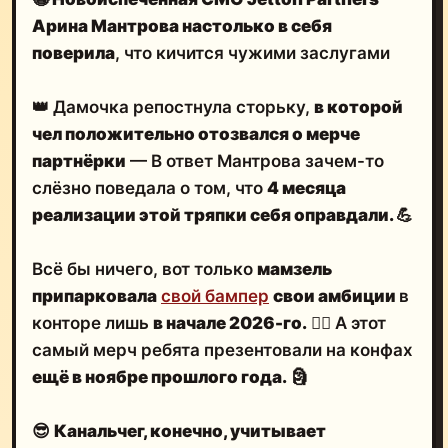
Арина Мантрова настолько в себя
поверила
, что кичится чужими заслугами
👑 Дамочка репостнула сторьку,
в которой
чел положительно отозвался о мерче
партнёрки
— В ответ Мантрова зачем-то
слёзно поведала о том, что
4 месяца
реализации этой тряпки себя оправдали.
💪
Всё бы ничего, вот только
мамзель
припарковала
свой бампер
свои амбиции
в
конторе лишь
в начале 2026-го.
🤷‍♂️ А этот
самый мерч ребята презентовали на конфах
ещё в ноябре прошлого года.
🗿
😎
Канальчег, конечно, учитывает