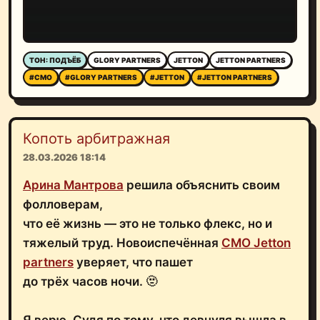
ТОН: ПОДЪЁБ
GLORY PARTNERS
JETTON
JETTON PARTNERS
#CMO
#GLORY PARTNERS
#JETTON
#JETTON PARTNERS
Копоть арбитражная
28.03.2026 18:14
Арина Мантрова
решила объяснить своим
фолловерам,
что её жизнь — это не только флекс, но и
тяжелый труд. Новоиспечённая
CMO Jetton
partners
уверяет, что пашет
до трёх часов ночи. 🫥