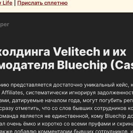
 Life
|
Прислать сплетню