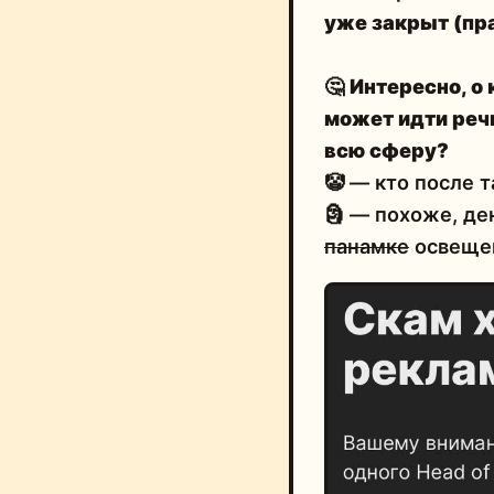
уже закрыт
(пр
🤔
Интересно, о
может идти реч
всю сферу?
🤡 — кто после 
🗿 — похоже, д
панамке
освещен