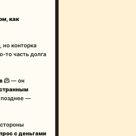
ом, как
, но конторка
ю-то часть долга
ов
🫠
— он
странным
 позднее —
 стороны
прос с деньгами