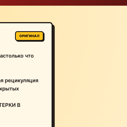
ОРИГИНАЛ
астолько что
ая рецикуляция
ткрытых
ТЕРКИ В
?