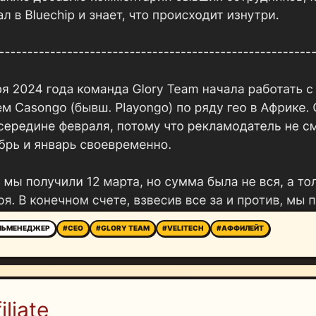
ЛЬМЕНЕДЖЕР
#CEO
#GLORY TEAM
#VELITECH
#АФФИЛЕЙТ
liate