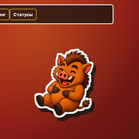
инг
Статусы