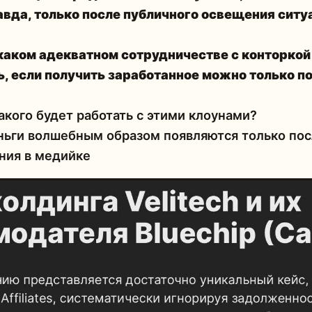
авда, только после публичного освещения ситу
 каком
адекватном сотрудничестве
с конторко
ь, если
получить заработанное можно только п
такого будет работать с этими клоунами?
еньги волшебным образом появляются только по
ия в медийке