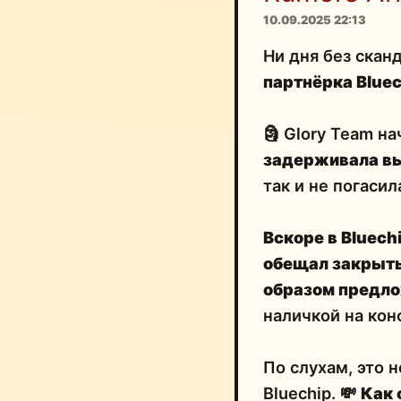
10.09.2025 22:13
Ни дня без скан
партнёрка Bluec
🗿 Glory Team н
задерживала вы
так и не погасил
Вскоре в Bluech
обещал закрыть
образом
предло
наличкой на кон
По слухам, это 
Bluechip. 💸
Как 