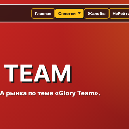
Главная
Сплетни
Жалобы
НеРейт
 TEAM
A рынка по теме «Glory Team».