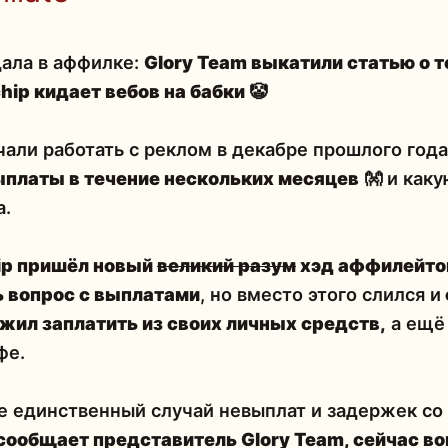
дала в аффилке:
Glory Team
выкатили статью о т
hip кидает вебов на бабки
🤡
ачали работать с реклом в декабре прошлого года
платы в течение нескольких месяцев
👐 и каку
а.
ip
пришёл новый
великий разум
хэд аффилейт
 вопрос с выплатами
, но вместо этого слился и
жил заплатить из своих личных средств
,
а ещё
фе.
не единственный случай невыплат и задержек со
сообщает представитель Glory Team, сейчас во