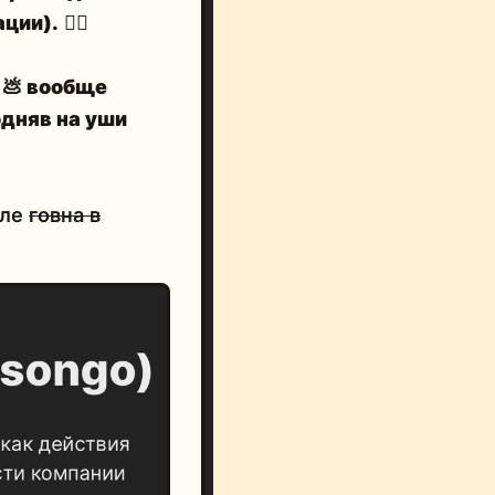
ации).
🤷‍♂️
й
💩
вообще
одняв на уши
сле
говна в