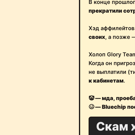
В конце прошлог
прекратили сот
Хэд аффилейтов 
своих
, а позже
Холоп Glory Tea
Когда он пригроз
не выплатили (ти
к кабинетам
.
🤡 — мда, проеб
🥴 — Bluechip п