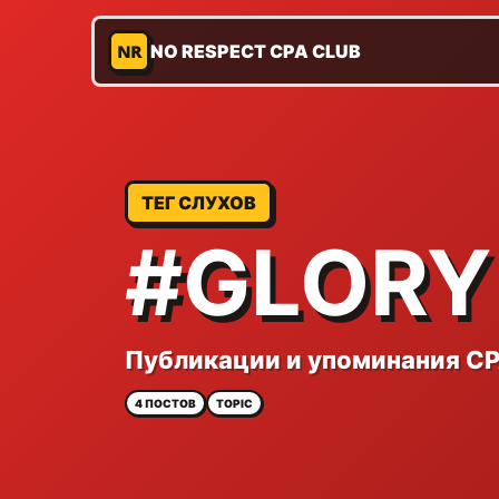
NR
NO RESPECT CPA CLUB
ТЕГ СЛУХОВ
#GLORY
Публикации и упоминания CP
4 ПОСТОВ
TOPIC