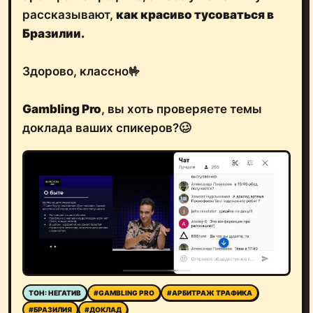
рассказывают,
как красиво тусоваться в
Бразилии.
Здорово, классно🤟
Gambling Pro
, вы хоть проверяете темы
доклада ваших спикеров?🥴
ТОН: НЕГАТИВ
#GAMBLING PRO
#АРБИТРАЖ ТРАФИКА
#БРАЗИЛИЯ
#ДОКЛАД