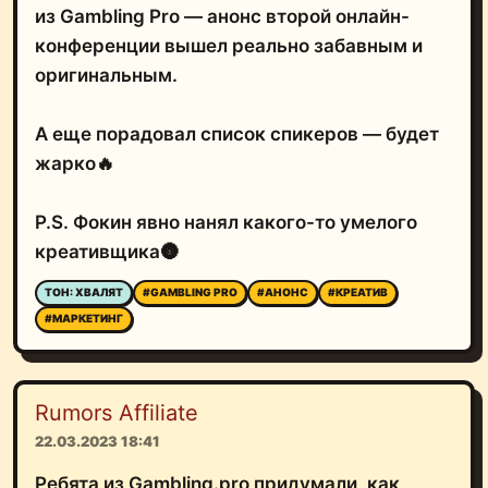
из Gambling Pro — анонс второй онлайн-
конференции вышел реально забавным и
оригинальным.
А еще порадовал список спикеров — будет
жарко🔥
P.S. Фокин явно нанял какого-то умелого
креативщика🌚
ТОН: ХВАЛЯТ
#GAMBLING PRO
#АНОНС
#КРЕАТИВ
#МАРКЕТИНГ
Rumors Affiliate
22.03.2023 18:41
Ребята из Gambling.pro придумали, как