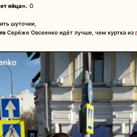
ет яйца».
🥚
сить шуточки,
ro
Серёже Овсеенко идёт лучше, чем куртка из