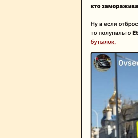
кто заморажива
Ну а если отбро
то полупальто
Et
бутылок.