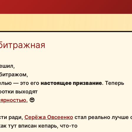
битражная
ешил,
рбитражом,
елью — это его
настоящее призвание
. Теперь
фотки выходят
лярностью.
😎
сти ради,
Серёжа Овсеенко
стал реально лучше 
ак тут вписан кепарь, что-то