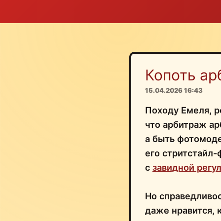
Копоть ар
15.04.2026 16:43
Походу Емеля, р
что арбитраж а
а быть фотомод
его стритстайл-
с
завидной регу
Но справедливо
даже нравится, к