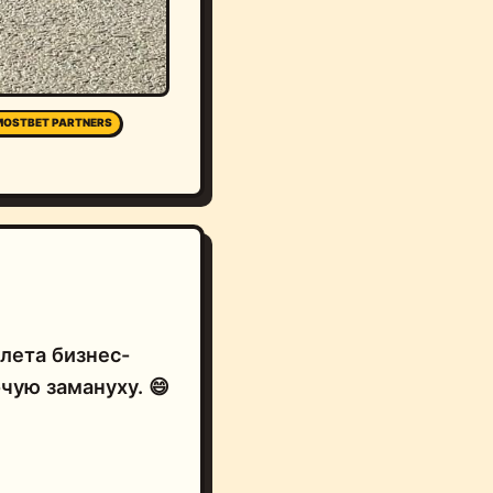
OSTBET PARTNERS
клета бизнес-
чую замануху. 😄