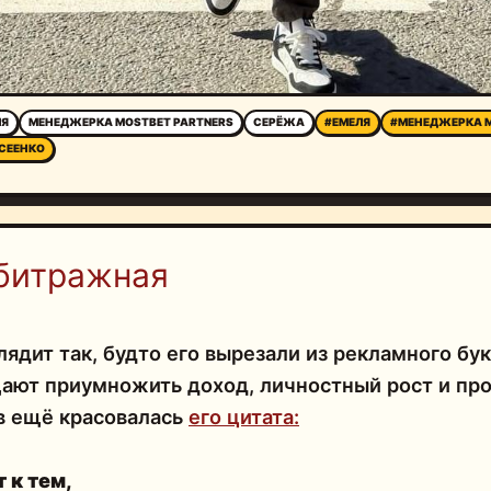
ЛЯ
МЕНЕДЖЕРКА MOSTBET PARTNERS
СЕРЁЖА
#ЕМЕЛЯ
#МЕНЕДЖЕРКА M
СЕЕНКО
битражная
лядит так, будто его вырезали из рекламного бу
ают приумножить доход, личностный рост и про
в ещё красовалась
его цитата:
 к тем,