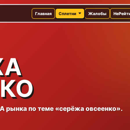
Главная
Сплетни
Жалобы
НеРейт
ЖА
НКО
A рынка по теме «серёжа овсеенко».