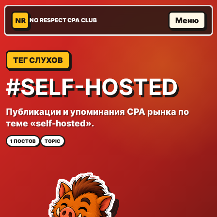
NR
Меню
NO RESPECT CPA CLUB
ТЕГ СЛУХОВ
#SELF-HOSTED
Публикации и упоминания CPA рынка по
теме «self-hosted».
1 ПОСТОВ
TOPIC