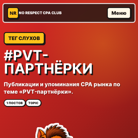
NR
Меню
NO RESPECT CPA CLUB
ТЕГ СЛУХОВ
#PVT-
ПАРТНЁРКИ
Публикации и упоминания CPA рынка по
теме «PVT-партнёрки».
1 ПОСТОВ
TOPIC