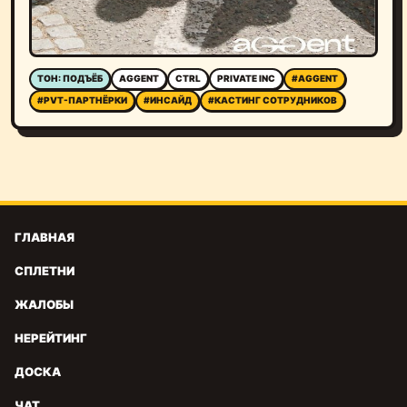
ТОН: ПОДЪЁБ
AGGENT
CTRL
PRIVATE INC
#AGGENT
#PVT-ПАРТНЁРКИ
#ИНСАЙД
#КАСТИНГ СОТРУДНИКОВ
ГЛАВНАЯ
СПЛЕТНИ
ЖАЛОБЫ
НЕРЕЙТИНГ
ДОСКА
ЧАТ