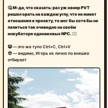
🤔
М-да, что сказать: раз уж
овнер PVT
решил орать на каждом углу, что не имеет
отношения к проекту
, то мог бы хотя бы не
палиться так очевидно на
своём
инкубаторе одинаковых NPC.
🤦‍♂️
🤡 — это же тупо Ctrl+C, Ctrl+V
😎 — видимо, Игорь их лично по внешке
отбирает