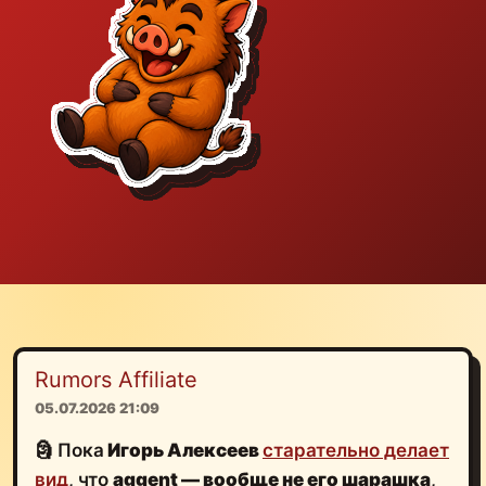
Rumors Affiliate
05.07.2026 21:09
🗿 Пока
Игорь Алексеев
старательно делает
вид
, что
aggent — вообще не его шарашка
,