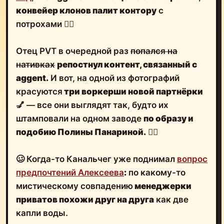
конвейер клонов палит контору
с
потрохами 👯‍♀️
Отец PVT в очередной раз
попался на
нативках
репостнул контент, связанный с
aggent.
И вот, на одной из фотографий
красуются
три воркерши новой партнёрки
💅 — все они выглядят так, будто их
штамповали на одном заводе
по образу и
подобию Полины Панариной.
🤷‍♂️
🥴 Когда-то Канальчег уже поднимал
вопрос
предпочтений Алексеева
:
по какому-то
мистическому совпадению
менеджерки
приватов похожи друг на друга
как две
капли воды.